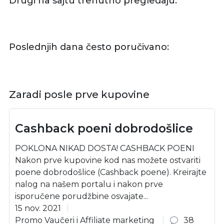
Drugi na sajtu trenutno pregledaju:
Poslednjih dana često poručivano:
Zaradi posle prve kupovine
Cashback poeni dobrodošlice
POKLONA NIKAD DOSTA! CASHBACK POENI
Nakon prve kupovine kod nas možete ostvariti
poene dobrodošlice (Cashback poene). Kreirajte
nalog na našem portalu i nakon prve
isporučene porudžbine osvajate...
15 nov. 2021
Promo Vaučeri i Affiliate marketing
38