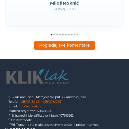
Miloš Roknić
31 avg. 2026
Pogledaj sve komentare
Kliklak Računari, Matejevački put 36 lamela e1, Niš
Telefon:
018/32-30-264
,
018/3230265
Email:
info@kliklak.rs
Matični broj firme: 62865644
PIB (poreski identifikacioni broj): 107612662
Šifra delatnosti:
4791 Trgovina na malo posredstvom pošte ili preko interneta