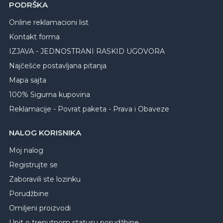
PODRŠKA
Online reklamacioni list
Kontakt forma
IZJAVA - JEDNOSTRANI RASKID UGOVORA
Najčešće postavljana pitanja
Mapa sajta
100% Sigurna kupovina
Reklamacije - Povrat paketa - Prava i Obaveze
NALOG KORISNIKA
Moj nalog
Registrujte se
Zaboravili ste lozinku
Porudžbine
Omiljeni proizvodi
Upit o trenutnom statusu porudžbine