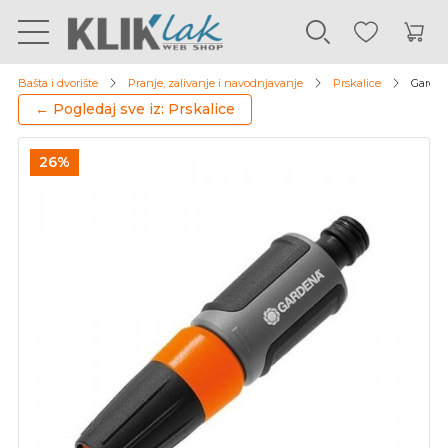
Bašta i dvorište
Pranje, zalivanje i navodnjavanje
Prskalice
Gardena
← Pogledaj sve iz: Prskalice
26%