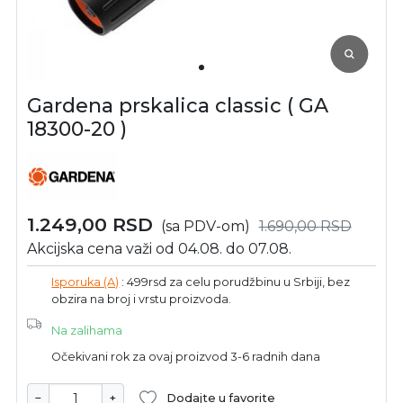
Gardena prskalica classic ( GA
18300-20 )
1.249,00
RSD
(sa PDV-om)
1.690,00
RSD
Akcijska cena važi od 04.08. do 07.08.
Isporuka (A)
: 499rsd za celu porudžbinu u Srbiji, bez
obzira na broj i vrstu proizvoda.
Na zalihama
Očekivani rok za ovaj proizvod 3-6 radnih dana
−
+
Dodajte u favorite