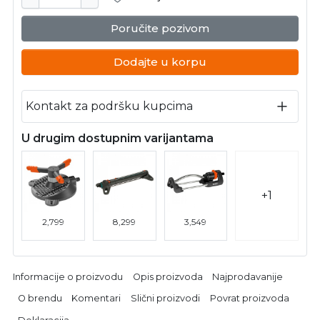
Poručite pozivom
Dodajte u korpu
Kontakt za podršku kupcima
U drugim dostupnim varijantama
+1
2,799
8,299
3,549
Informacije o proizvodu
Opis proizvoda
Najprodavanije
O brendu
Komentari
Slični proizvodi
Povrat proizvoda