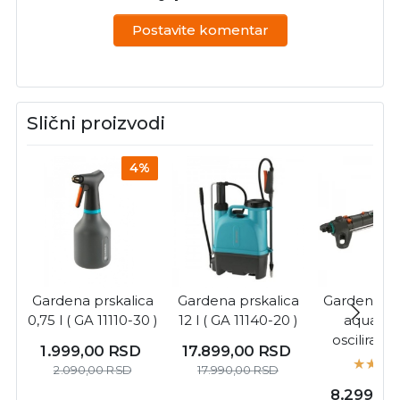
Postavite komentar
Slični proizvodi
4%
Gardena prskalica
Gardena prskalica
Gardena pr
0,75 l ( GA 11110-30 )
12 l ( GA 11140-20 )
aquazoo
oscilirajuć
1.999,00
RSD
17.899,00
RSD
18714-2
2.090,00
RSD
17.990,00
RSD
8.299,0