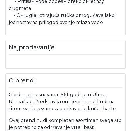
- Pritisak vode podesiv preko okretnog
dugmeta
- Okrugla rotirajuća ručka omogućava lako i
jednostavno prilagodjavanje mlaza vode
Najprodavanije
O brendu
Gardena je osnovana 1961. godine u Ulmu,
Nemačkoj. Predstavlja omiljeni brend ljudima
širom sveta vezano za održavanje kuće i bašte.
Ovaj brend nudi kompletan asortiman svega što
je potrebno za održavanje vrta i bašti.