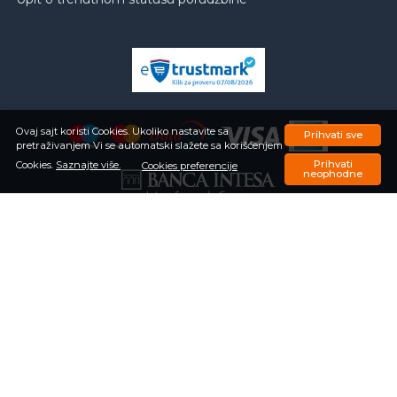
Ovaj sajt koristi Cookies. Ukoliko nastavite sa
Prihvati sve
pretraživanjem Vi se automatski slažete sa korišćenjem
Prihvati
Cookies.
Saznajte više.
Cookies preferencije
neophodne
© Kliklak 2026
Sve slike, cene i tehnički podaci na našem sajtu su informativnog karaktera.
Kliklak kao i proizvođači ponuđenih proizvoda zadržavaju pravo izmene istih bez
prethodne najave i obaveštenja. Kliklak ne snosi odgovornost ukoliko neke
karakteristike proizvoda ili slike nisu u potpunosti tačne.