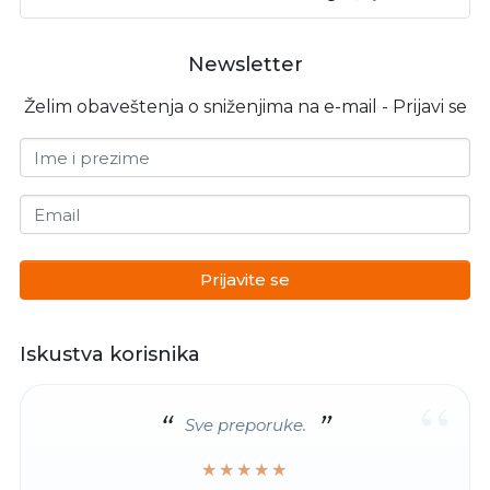
Newsletter
Želim obaveštenja o sniženjima na e-mail - Prijavi se
Ime i prezime
Email
Prijavite se
Iskustva korisnika
“
Sve preporuke.
★★★★★
★★★★★