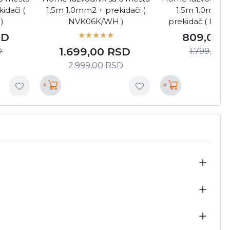
idači (
1,5m 1.0mm2 + prekidači (
1.5m 1.0mm2 
)
NVK06K/WH )
prekidač ( NV0
SD
809,00
1.699,00
RSD
D
1.799,00
2.999,00
RSD
+
+