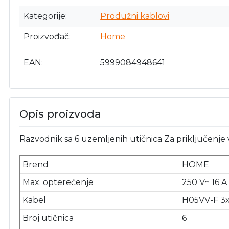
Kategorije
Produžni kablovi
Proizvođač
Home
EAN
5999084948641
Opis proizvoda
Razvodnik sa 6 uzemljenih utičnica Za priključenje
Brend
HOME
Max. opterećenje
250 V~ 16 
Kabel
H05VV-F 3
Broj utičnica
6