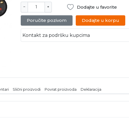
Dodajte u favorite
−
+
Poručite pozivom
Dodajte u korpu
Kontakt za podršku kupcima
ntari
Slični proizvodi
Povrat proizvoda
Deklaracija