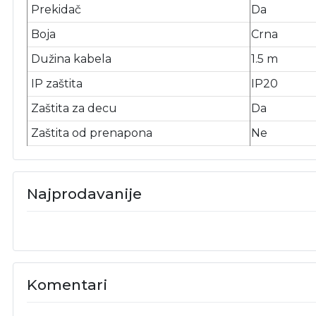
Prekidač
Da
Boja
Crna
Dužina kabela
1.5 m
IP zaštita
IP20
Zaštita za decu
Da
Zaštita od prenapona
Ne
Najprodavanije
Komentari