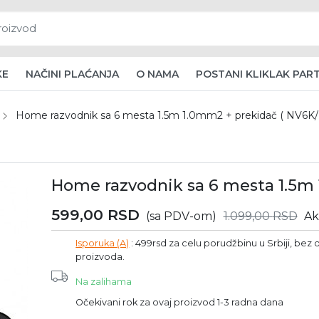
KE
NAČINI PLAĆANJA
O NAMA
POSTANI KLIKLAK PAR
Home razvodnik sa 6 mesta 1.5m 1.0mm2 + prekidač ( NV6K/
Home razvodnik sa 6 mesta 1.5m 
599,00
RSD
(sa PDV-om)
1.099,00
RSD
Ak
Isporuka (A)
: 499rsd za celu porudžbinu u Srbiji, bez o
proizvoda.
Na zalihama
Očekivani rok za ovaj proizvod 1-3 radna dana