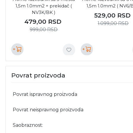
1,5m 1.0mm2 + prekidač (
1,5m 1.0mm2 ( NV6/B
NV3K/BK )
529,00
RSD
479,00
RSD
1.099,00
RSD
999,00
RSD
+
+
Povrat proizvoda
Povrat ispravnog proizvoda
Povrat neispravnog proizvoda
Saobraznost: