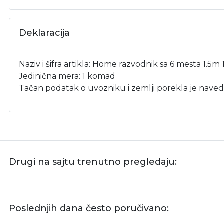
Deklaracija
Naziv i šifra artikla: Home razvodnik sa 6 mesta 1.5
Jedinična mera: 1 komad
Tačan podatak o uvozniku i zemlji porekla je naved
Drugi na sajtu trenutno pregledaju:
Poslednjih dana često poručivano: