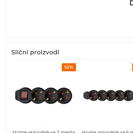
D
Slični proizvodi
52%
Home razvodnik sa 3 mesta
Home razvodnik sa 6 