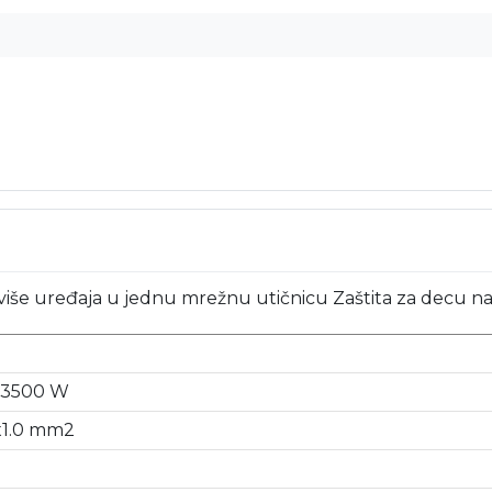
 više uređaja u jednu mrežnu utičnicu Zaštita za decu n
A 3500 W
x1.0 mm2