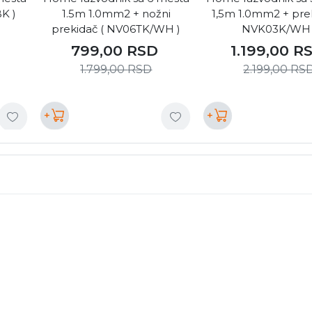
K )
1.5m 1.0mm2 + nožni
1,5m 1.0mm2 + prek
prekidač ( NV06TK/WH )
NVK03K/WH 
799,00
RSD
1.199,00
R
1.799,00
RSD
2.199,00
RS
+
+