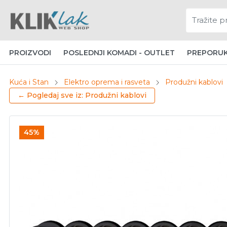
PROIZVODI
POSLEDNJI KOMADI - OUTLET
PREPORU
Kuća i Stan
Elektro oprema i rasveta
Produžni kablovi
← Pogledaj sve iz: Produžni kablovi
45%