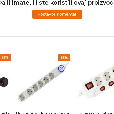
a li imate, ili ste koristili ovaj proizvo
Postavite komentar
51%
55%
mesta
Home razvodnik sa 6 mesta
Home razvodnik sa 