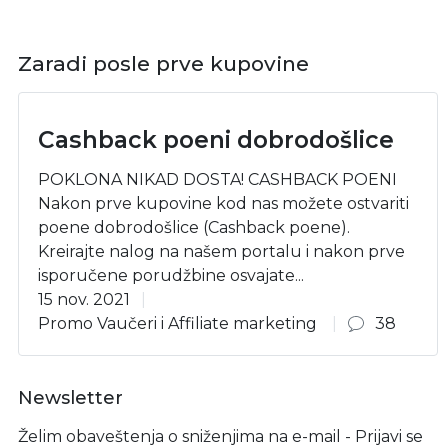
Zaradi posle prve kupovine
Cashback poeni dobrodošlice
POKLONA NIKAD DOSTA! CASHBACK POENI
Nakon prve kupovine kod nas možete ostvariti
poene dobrodošlice (Cashback poene).
Kreirajte nalog na našem portalu i nakon prve
isporučene porudžbine osvajate...
15 nov. 2021
Promo Vaučeri i Affiliate marketing
38
Newsletter
Želim obaveštenja o sniženjima na e-mail - Prijavi se