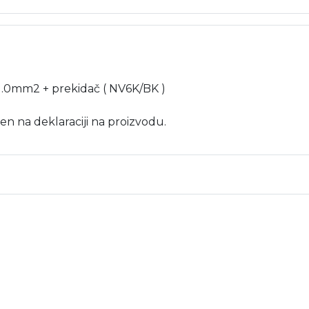
m 1.0mm2 + prekidač ( NV6K/BK )
en na deklaraciji na proizvodu.