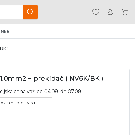
TNER
BK )
1.0mm2 + prekidač ( NV6K/BK )
cijska cena važi od 04.08. do 07.08.
bzira na broj i vrstu