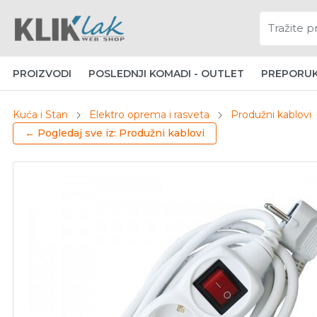
PROIZVODI
POSLEDNJI KOMADI - OUTLET
PREPORU
Kuća i Stan
Elektro oprema i rasveta
Produžni kablovi
← Pogledaj sve iz: Produžni kablovi