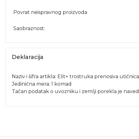
Povrat neispravnog proizvoda
Saobraznost:
Deklaracija
Naziv i šifra artikla: Elit+ trostruka prenosiva utični
Jedinična mera: 1 komad
Tačan podatak o uvozniku i zemlji porekla je naved