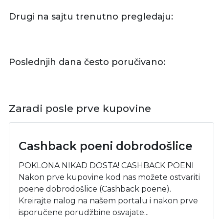
Drugi na sajtu trenutno pregledaju:
Poslednjih dana često poručivano:
Zaradi posle prve kupovine
Cashback poeni dobrodošlice
POKLONA NIKAD DOSTA! CASHBACK POENI
Nakon prve kupovine kod nas možete ostvariti
poene dobrodošlice (Cashback poene).
Kreirajte nalog na našem portalu i nakon prve
isporučene porudžbine osvajate...