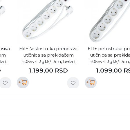
osiva
Elit+ šestostruka prenosiva
Elit+ petostruka pr
čem
utičnica sa prekidačem
utičnica sa prekid
a (
h05vv-f 3g1.5/1.5m, bela (
h05vv-f 3g1.5/1.5m,
EL2715 )
EL2515 )
D
1.199,00
RSD
1.099,00
R
+
+