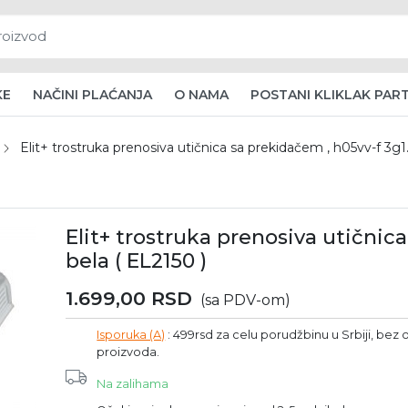
KE
NAČINI PLAĆANJA
O NAMA
POSTANI KLIKLAK PAR
Elit+ trostruka prenosiva utičnica sa prekidačem , h05vv-f 3g1.
Elit+ trostruka prenosiva utičnic
bela ( EL2150 )
1.699,00
RSD
(sa PDV-om)
Isporuka (A)
: 499rsd za celu porudžbinu u Srbiji, bez o
proizvoda.
Na zalihama