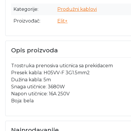
Kategorije
Produžni kablovi
Proizvođač
Elit+
Opis proizvoda
Trostruka prenosiva uticnica sa prekidacem
Presek kabla: H05VV-F 3G1.5mm2
Dužina kabla: 5m
Snaga utičnice: 3680W
Napon utičnice: 16A 250V
Boja: bela
Najprodavanije