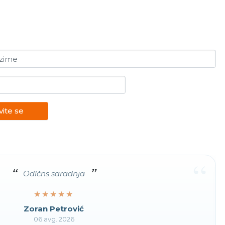
ezime
vite se
“
Odlčns saradnja
★★★★★
★★★★★
Zoran Petrović
06 avg. 2026