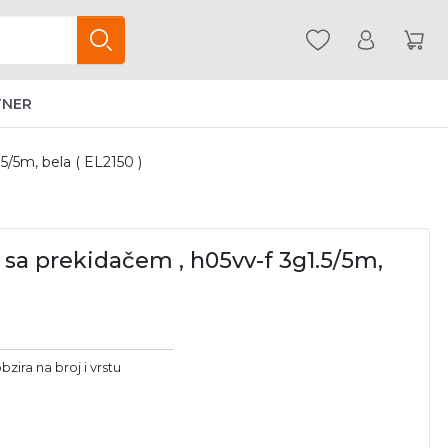
TNER
5/5m, bela ( EL2150 )
a sa prekidačem , h05vv-f 3g1.5/5m,
bzira na broj i vrstu