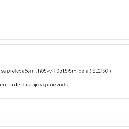
ca sa prekidačem , h05vv-f 3g1.5/5m, bela ( EL2150 )
en na deklaraciji na proizvodu.