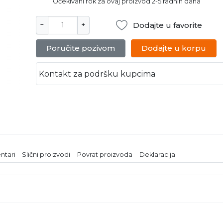
Očekivani rok za ovaj proizvod 2-5 radnih dana
Dodajte u favorite
−
+
Poručite pozivom
Dodajte u korpu
Kontakt za podršku kupcima
ntari
Slični proizvodi
Povrat proizvoda
Deklaracija