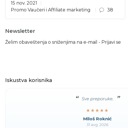
15 nov. 2021
Promo Vaučeri i Affiliate marketing
38
Newsletter
Želim obaveštenja o sniženjima na e-mail - Prijavi se
Iskustva korisnika
Sve preporuke.
★★★★★
★★★★★
Miloš Roknić
31 avg. 2026