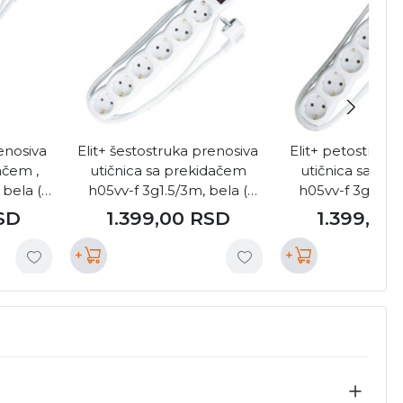
enosiva
Elit+ šestostruka prenosiva
Elit+ petostruka
ačem ,
utičnica sa prekidačem
utičnica sa pr
 bela (
h05vv-f 3g1.5/3m, bela (
h05vv-f 3g1.5/3
EL2730 )
EL2530 
SD
1.399,00
RSD
1.399,00
+
+