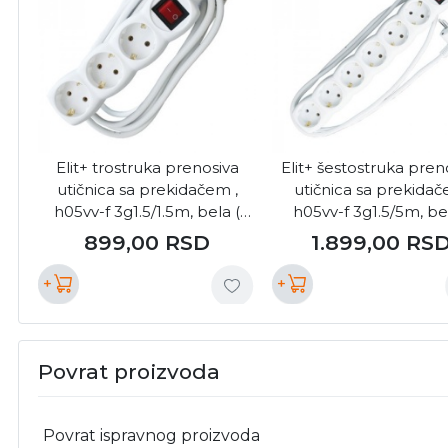
Elit+ trostruka prenosiva
Elit+ šestostruka pren
utičnica sa prekidačem ,
utičnica sa prekida
h05vv-f 3g1.5/1.5m, bela (
h05vv-f 3g1.5/5m, bel
EL2115 )
EL2750 )
899,00
RSD
1.899,00
RS
+
+
Povrat proizvoda
Povrat ispravnog proizvoda