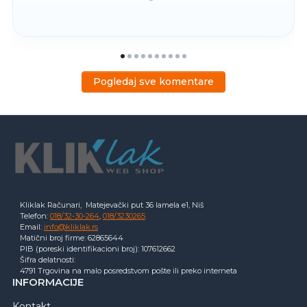
Pogledaj sve komentare
Kliklak Računari, Matejevački put 36 lamela e1, Niš
Telefon:
018/32-30-264
,
018/3230265
Email:
info@kliklak.rs
Matični broj firme: 62865644
PIB (poreski identifikacioni broj): 107612662
Šifra delatnosti:
4791 Trgovina na malo posredstvom pošte ili preko interneta
INFORMACIJE
Kontakt