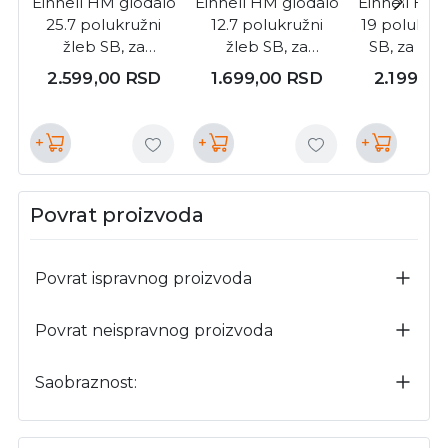
Einhell HM glodalo
Einhell HM glodalo
Einhell HM 
25.7 polukružni
12.7 polukružni
19 polukruž
žleb SB, za
žleb SB, za
SB, za glod
glodalicu,
glodalicu,
drvo/plast
2.599,00
RSD
1.699,00
RSD
2.199,0
drvo/plastika (
drvo/plastika (
4975412
49755920 )
49755820 )
+
+
+
Povrat proizvoda
Povrat ispravnog proizvoda
Povrat neispravnog proizvoda
Saobraznost: