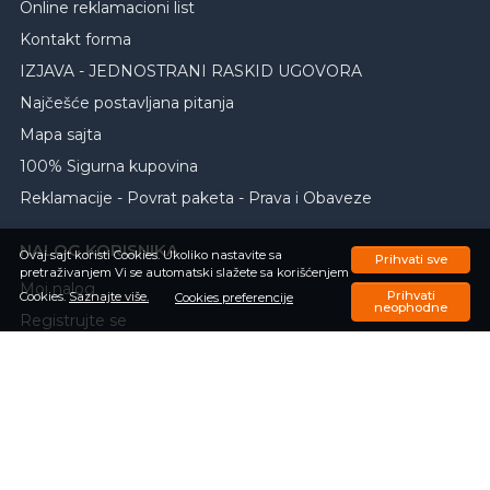
Online reklamacioni list
Kontakt forma
IZJAVA - JEDNOSTRANI RASKID UGOVORA
Najčešće postavljana pitanja
Mapa sajta
100% Sigurna kupovina
Reklamacije - Povrat paketa - Prava i Obaveze
NALOG KORISNIKA
Ovaj sajt koristi Cookies. Ukoliko nastavite sa
Prihvati sve
pretraživanjem Vi se automatski slažete sa korišćenjem
Moj nalog
Prihvati
Cookies.
Saznajte više.
Cookies preferencije
neophodne
Registrujte se
Zaboravili ste lozinku
Porudžbine
Omiljeni proizvodi
Upit o trenutnom statusu porudžbine