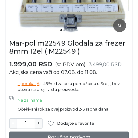
Mar-pol m22549 Glodala za frezer
8mm 12el ( M22549 )
1.999,00
RSD
(sa PDV-om)
3.499,00
RSD
Akcijska cena važi od 07.08. do 11.08.
Isporuka (A)
: 499rsd za celu porudžbinu u Srbiji, bez
obzira na broj i vrstu proizvoda.
Na zalihama
Očekivani rok za ovaj proizvod 2-3 radna dana
−
+
Dodajte u favorite
Poručite pozivom