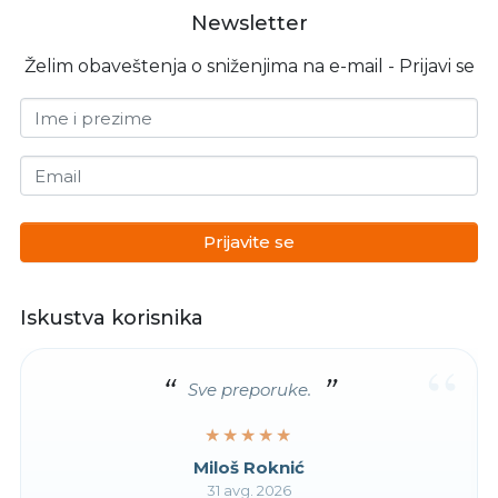
Newsletter
Želim obaveštenja o sniženjima na e-mail - Prijavi se
Ime i prezime
Email
Prijavite se
Iskustva korisnika
“
Sve preporuke.
★★★★★
★★★★★
Miloš Roknić
31 avg. 2026