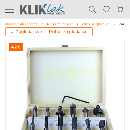
Mašine, alati i oprema
Pribor za mašine
Pribor za glodalice
Mar-pol
← Pogledaj sve iz: Pribor za glodalice
42%