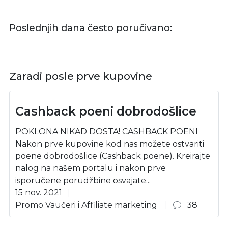
Poslednjih dana često poručivano:
Zaradi posle prve kupovine
Cashback poeni dobrodošlice
POKLONA NIKAD DOSTA! CASHBACK POENI
Nakon prve kupovine kod nas možete ostvariti
poene dobrodošlice (Cashback poene). Kreirajte
nalog na našem portalu i nakon prve
isporučene porudžbine osvajate...
15 nov. 2021
Promo Vaučeri i Affiliate marketing
38