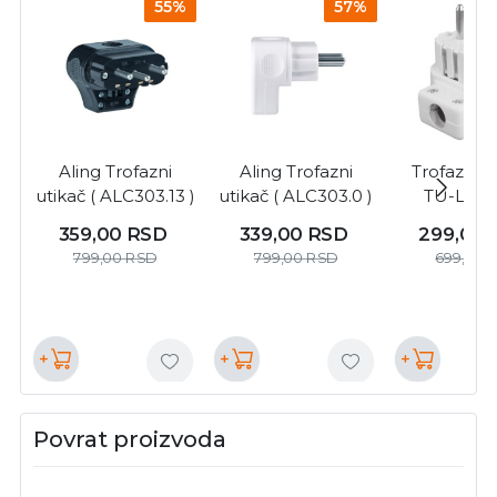
55%
57%
Aling Trofazni
Aling Trofazni
Trofazni ut
utikač ( ALC303.13 )
utikač ( ALC303.0 )
TU-L/P/
359,00
RSD
339,00
RSD
299,00
799,00
RSD
799,00
RSD
699,00
+
+
+
Povrat proizvoda