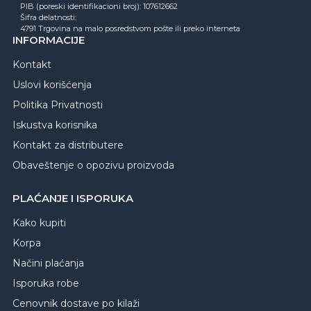
PIB (poreski identifikacioni broj): 107612662
Šifra delatnosti:
4791 Trgovina na malo posredstvom pošte ili preko interneta
INFORMACIJE
Kontakt
Uslovi korišćenja
Politika Privatnosti
Iskustva korisnika
Kontakt za distributere
Obaveštenje o opozivu proizvoda
PLAĆANJE I ISPORUKA
Kako kupiti
Korpa
Načini plaćanja
Isporuka robe
Cenovnik dostave po kilaži