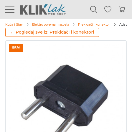
Kuća i Stan
Elektro oprema i rasveta
Prekidači i konektori
Adapter 
← Pogledaj sve iz: Prekidači i konektori
65%