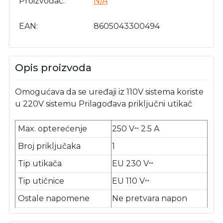
Proizvođač
N/A
EAN
8605043300494
Opis proizvoda
Omogućava da se uređaji iz 110V sistema koriste
u 220V sistemu Prilagođava priključni utikač
Max. opterećenje
250 V~ 2.5 A
Broj priključaka
1
Tip utikača
EU 230 V~
Tip utičnice
EU 110 V~
Ostale napomene
Ne pretvara napon