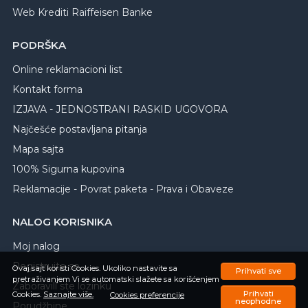
Web Krediti Raiffeisen Banke
PODRŠKA
Online reklamacioni list
Kontakt forma
IZJAVA - JEDNOSTRANI RASKID UGOVORA
Najčešće postavljana pitanja
Mapa sajta
100% Sigurna kupovina
Reklamacije - Povrat paketa - Prava i Obaveze
NALOG KORISNIKA
Moj nalog
Registrujte se
Ovaj sajt koristi Cookies. Ukoliko nastavite sa
Prihvati sve
pretraživanjem Vi se automatski slažete sa korišćenjem
Zaboravili ste lozinku
Prihvati
Cookies.
Saznajte više.
Cookies preferencije
neophodne
Porudžbine