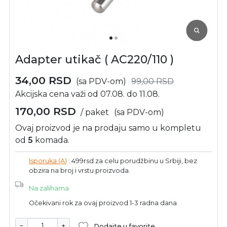
Adapter utikač ( AC220/110 )
34,00
RSD
(sa PDV-om)
99,00
RSD
Akcijska cena važi od 07.08. do 11.08.
170,00
RSD
/ paket
(sa PDV-om)
Ovaj proizvod je na prodaju samo u kompletu
od
5
komada.
Isporuka (A)
: 499rsd za celu porudžbinu u Srbiji, bez
obzira na broj i vrstu proizvoda.
Na zalihama
Očekivani rok za ovaj proizvod 1-3 radna dana
−
+
Dodajte u favorite