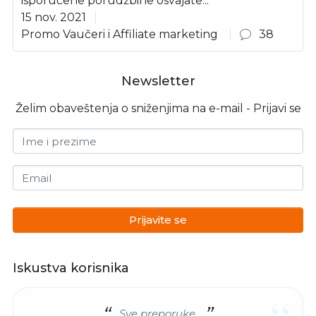
isporučene porudžbine osvajate...
15 nov. 2021
Promo Vaučeri i Affiliate marketing
38
Newsletter
Želim obaveštenja o sniženjima na e-mail - Prijavi se
Ime i prezime
Email
Prijavite se
Iskustva korisnika
“
Sve preporuke.