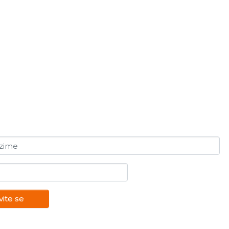
ezime
vite se