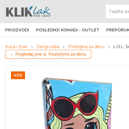
PROIZVODI
POSLEDNJI KOMADI - OUTLET
PREPORU
Kuća i Stan
Dečija soba
Posteljina za decu
L.O.L. S
← Pogledaj sve iz: Posteljina za decu
45%