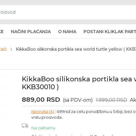
KE
NAČINI PLAĆANJA
O NAMA
POSTANI KLIKLAK PAR
tači
KikkaBoo silikonska portikla sea world turtle yellow ( KK
KikkaBoo silikonska portikla sea w
KKB30010 )
889,00
RSD
(sa PDV-om)
1.999,00
RSD
Ak
Isporuka (A)
: 499rsd za celu porudžbinu u Srbiji, bez ob
vrstu proizvoda.
Na zalihama