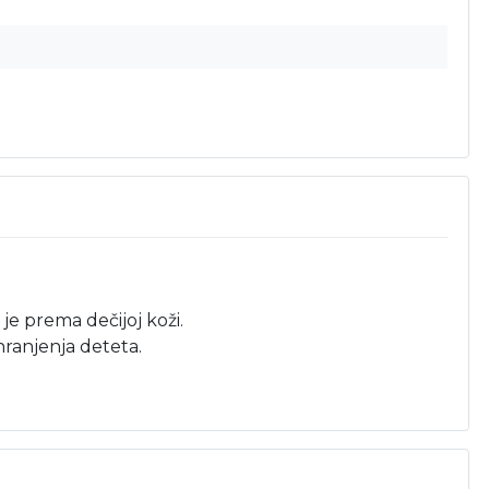
e prema dečijoj koži.
hranjenja deteta.