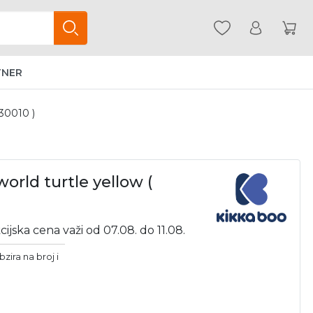
TNER
B30010 )
orld turtle yellow (
cijska cena važi od 07.08. do 11.08.
zira na broj i