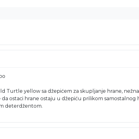
Boo
d Turtle yellow sa džepićem za skupljanje hrane, nežna j
 da ostaci hrane ostaju u džepiću prilikom samostalnog 
gim deterdžentom.