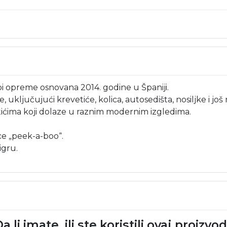
i opreme osnovana 2014. godine u Španiji.
, uključujući krevetiće, kolica, autosedišta, nosiljke i jo
tićima koji dolaze u raznim modernim izgledima.
ce „peek-a-boo“.
igru.
a li imate, ili ste koristili ovaj proizvo