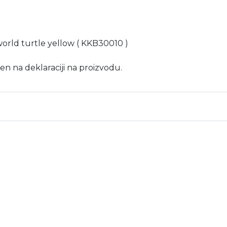
a world turtle yellow ( KKB30010 )
en na deklaraciji na proizvodu.