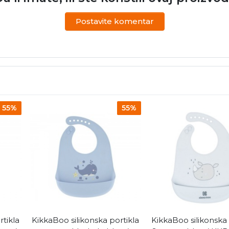
Postavite komentar
55%
55%
rtikla
KikkaBoo silikonska portikla
KikkaBoo silikonska 