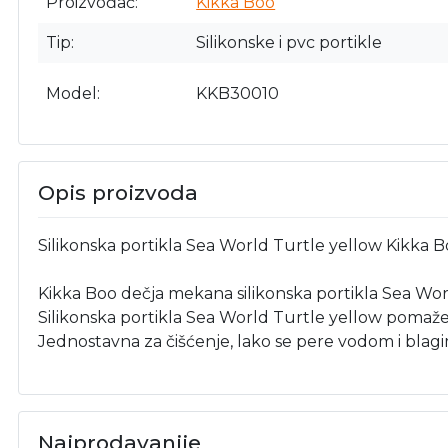
Proizvođač
Kikka Boo
Tip
Silikonske i pvc portikle
Model
KKB30010
Opis proizvoda
Silikonska portikla Sea World Turtle yellow Kikka 
Kikka Boo dečja mekana silikonska portikla Sea Worl
Silikonska portikla Sea World Turtle yellow pomaže
Jednostavna za čišćenje, lako se pere vodom i bla
Najprodavanije