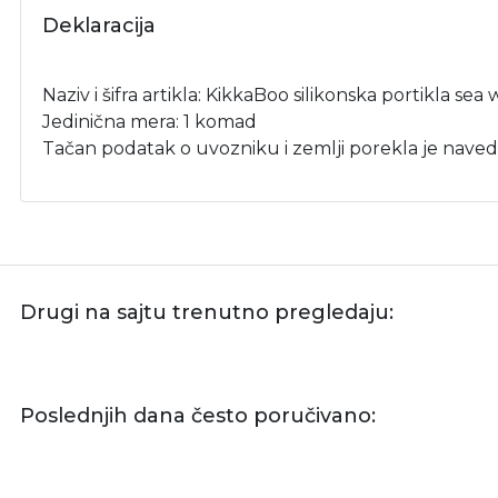
Deklaracija
Naziv i šifra artikla: KikkaBoo silikonska portikla se
Jedinična mera: 1 komad
Tačan podatak o uvozniku i zemlji porekla je naved
Drugi na sajtu trenutno pregledaju:
Poslednjih dana često poručivano: