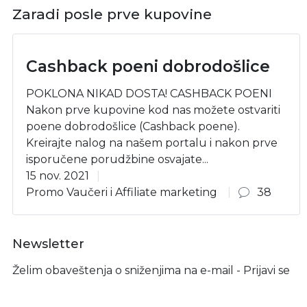
Zaradi posle prve kupovine
Cashback poeni dobrodošlice
POKLONA NIKAD DOSTA! CASHBACK POENI
Nakon prve kupovine kod nas možete ostvariti
poene dobrodošlice (Cashback poene).
Kreirajte nalog na našem portalu i nakon prve
isporučene porudžbine osvajate...
15 nov. 2021
Promo Vaučeri i Affiliate marketing
38
Newsletter
Želim obaveštenja o sniženjima na e-mail - Prijavi se