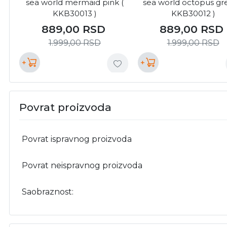
sea world mermaid pink (
sea world octopus gr
KKB30013 )
KKB30012 )
889,00
RSD
889,00
RSD
1.999,00
RSD
1.999,00
RSD
+
+
Povrat proizvoda
Povrat ispravnog proizvoda
Povrat neispravnog proizvoda
Saobraznost: