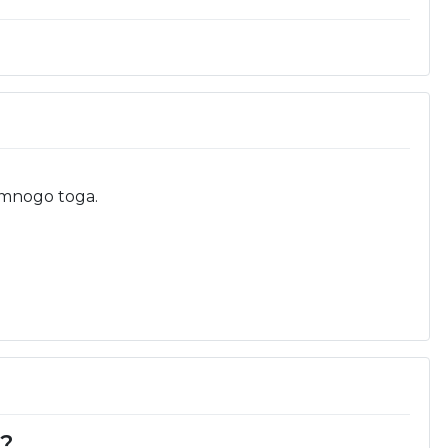
š mnogo toga.
d?