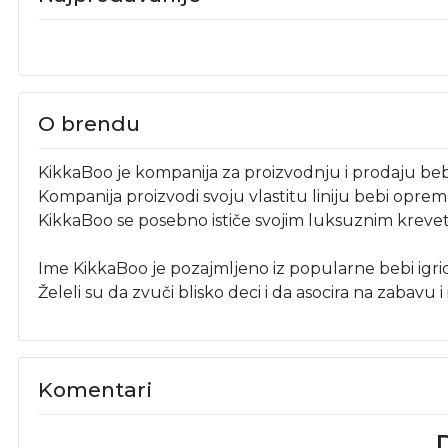
O brendu
KikkaBoo je kompanija za proizvodnju i prodaju beb
Kompanija proizvodi svoju vlastitu liniju bebi opreme
KikkaBoo se posebno ističe svojim luksuznim kreve
Ime KikkaBoo je pozajmljeno iz popularne bebi igri
Želeli su da zvuči blisko deci i da asocira na zabavu i 
Komentari
D