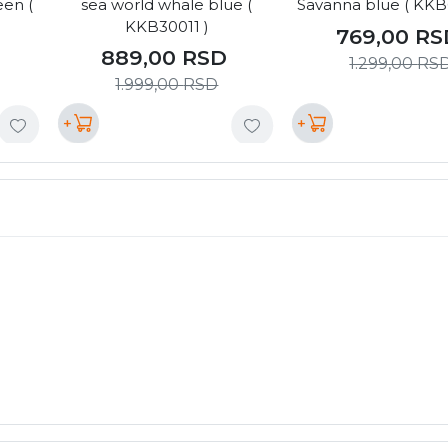
een (
sea world whale blue (
Savanna blue ( KKB
KKB30011 )
769,00
RS
889,00
RSD
1.299,00
RS
1.999,00
RSD
+
+