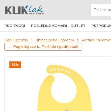
PROIZVODI
POSLEDNJI KOMADI - OUTLET
PREPORU
Bebi Oprema
Ishrana beba - oprema
Portikle i podme
← Pogledaj sve iz: Portikle i podmetači
55%