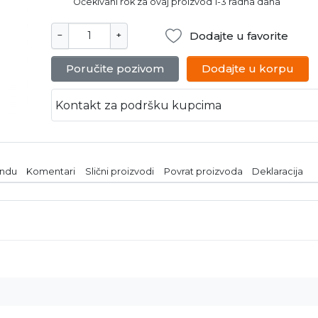
Očekivani rok za ovaj proizvod 1-3 radna dana
Dodajte u favorite
−
+
Poručite pozivom
Dodajte u korpu
Kontakt za podršku kupcima
endu
Komentari
Slični proizvodi
Povrat proizvoda
Deklaracija