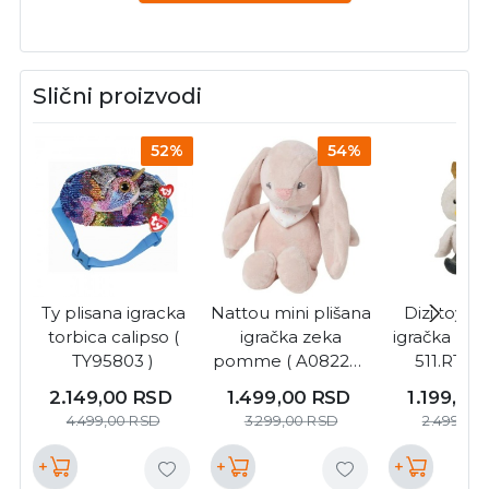
Slični proizvodi
52%
54%
Ty plisana igracka
Nattou mini plišana
Dizi toys p
torbica calipso (
igračka zeka
igračka pil
TY95803 )
pomme ( A082245
511.RTD2
)
2.149,00
RSD
1.499,00
RSD
1.199,00
4.499,00
RSD
3.299,00
RSD
2.499,00
+
+
+