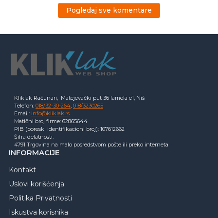
Pogledaj sve komentare
Kliklak Računari, Matejevački put 36 lamela e1, Niš
Telefon:
018/32-30-264
,
018/3230265
Email:
info@kliklak.rs
Matični broj firme: 62865644
PIB (poreski identifikacioni broj): 107612662
Šifra delatnosti:
4791 Trgovina na malo posredstvom pošte ili preko interneta
INFORMACIJE
Kontakt
Uslovi korišćenja
Politika Privatnosti
Iskustva korisnika