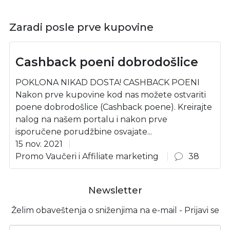
Zaradi posle prve kupovine
Cashback poeni dobrodošlice
POKLONA NIKAD DOSTA! CASHBACK POENI
Nakon prve kupovine kod nas možete ostvariti
poene dobrodošlice (Cashback poene). Kreirajte
nalog na našem portalu i nakon prve
isporučene porudžbine osvajate...
15 nov. 2021
Promo Vaučeri i Affiliate marketing
38
Newsletter
Želim obaveštenja o sniženjima na e-mail - Prijavi se