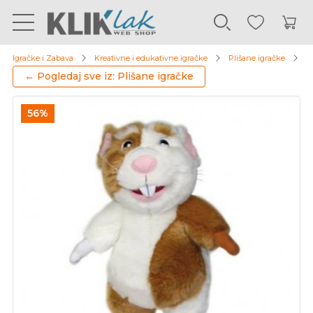
Igračke i Zabava
Kreativne i edukativne igračke
Plišane igračke
P
← Pogledaj sve iz: Plišane igračke
56%