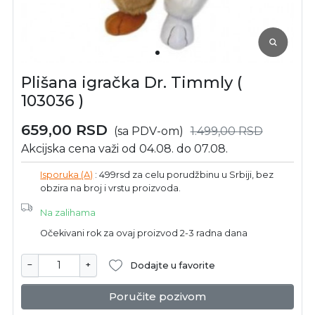
Plišana igračka Dr. Timmly (
103036 )
659,00
RSD
(sa PDV-om)
1.499,00
RSD
Akcijska cena važi od 04.08. do 07.08.
Isporuka (A)
: 499rsd za celu porudžbinu u Srbiji, bez
obzira na broj i vrstu proizvoda.
Na zalihama
Očekivani rok za ovaj proizvod 2-3 radna dana
−
+
Dodajte u favorite
Poručite pozivom