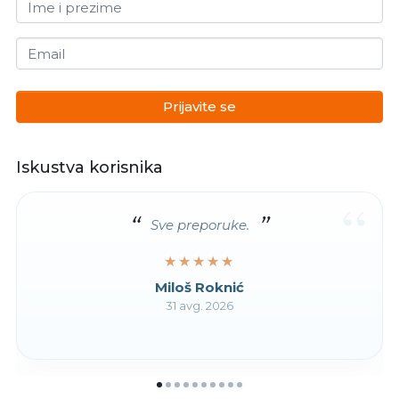
Ime i prezime
Email
Prijavite se
Iskustva korisnika
“
Sve preporuke.
★★★★★
★★★★★
Miloš Roknić
31 avg. 2026