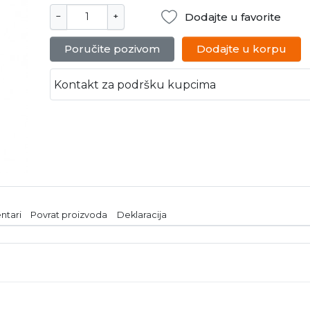
Dodajte u favorite
−
+
Poručite pozivom
Dodajte u korpu
Kontakt za podršku kupcima
ntari
Povrat proizvoda
Deklaracija