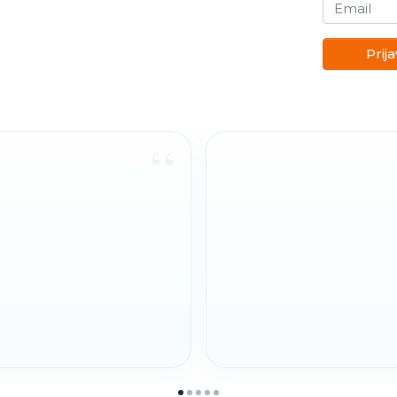
Email
Prija
“