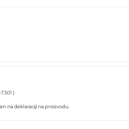
-T301 )
en na deklaraciji na proizvodu.