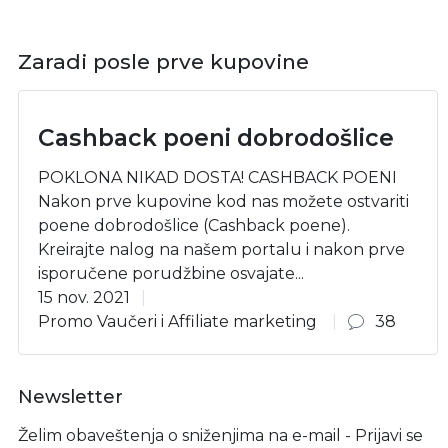
Zaradi posle prve kupovine
Cashback poeni dobrodošlice
POKLONA NIKAD DOSTA! CASHBACK POENI
Nakon prve kupovine kod nas možete ostvariti
poene dobrodošlice (Cashback poene).
Kreirajte nalog na našem portalu i nakon prve
isporučene porudžbine osvajate...
15 nov. 2021
Promo Vaučeri i Affiliate marketing
38
Newsletter
Želim obaveštenja o sniženjima na e-mail - Prijavi se