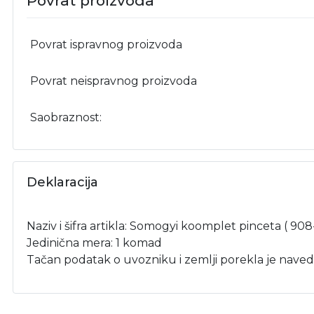
Povrat proizvoda
Povrat ispravnog proizvoda
Povrat neispravnog proizvoda
Saobraznost:
Deklaracija
Naziv i šifra artikla: Somogyi koomplet pinceta ( 908
Jedinična mera: 1 komad
Tačan podatak o uvozniku i zemlji porekla je naved