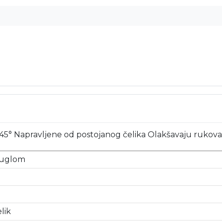
d 45° Napravljene od postojanog čelika Olakšavaju ruko
 uglom
lik