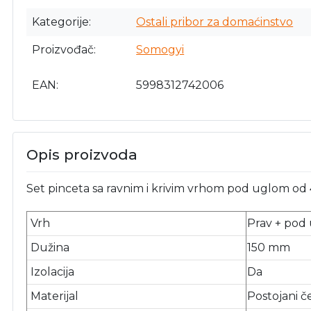
Kategorije
Ostali pribor za domaćinstvo
Proizvođač
Somogyi
EAN
5998312742006
Opis proizvoda
Set pinceta sa ravnim i krivim vrhom pod uglom o
Vrh
Prav + pod
Dužina
150 mm
Izolacija
Da
Materijal
Postojani če