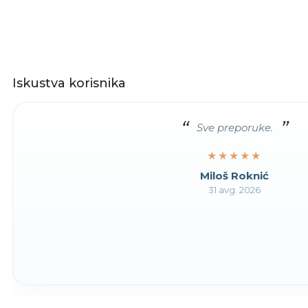
Iskustva korisnika
Sve preporuke.
★★★★★
★★★★★
Miloš Roknić
31 avg. 2026