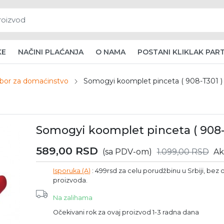
KE
NAČINI PLAĆANJA
O NAMA
POSTANI KLIKLAK PAR
ribor za domaćinstvo
Somogyi koomplet pinceta ( 908-T301 )
Somogyi koomplet pinceta ( 908-
589,00
RSD
(sa PDV-om)
1.099,00
RSD
Ak
Isporuka (A)
: 499rsd za celu porudžbinu u Srbiji, bez o
proizvoda.
Na zalihama
Očekivani rok za ovaj proizvod 1-3 radna dana