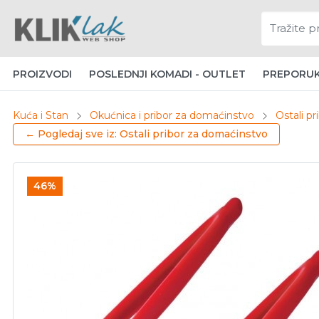
PROIZVODI
POSLEDNJI KOMADI - OUTLET
PREPORU
Kuća i Stan
Okućnica i pribor za domaćinstvo
Ostali p
← Pogledaj sve iz: Ostali pribor za domaćinstvo
46%