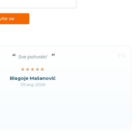
vite se
“
Sve pohvale!
★★★★★
★★★★★
Blagoje Mašanović
05 avg. 2026