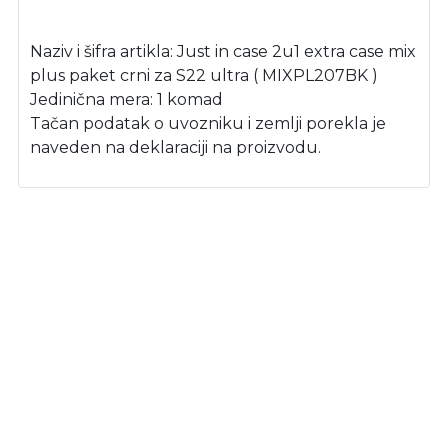
Naziv i šifra artikla: Just in case 2u1 extra case mix
plus paket crni za S22 ultra ( MIXPL207BK )
Jedinična mera: 1 komad
Tačan podatak o uvozniku i zemlji porekla je
naveden na deklaraciji na proizvodu.