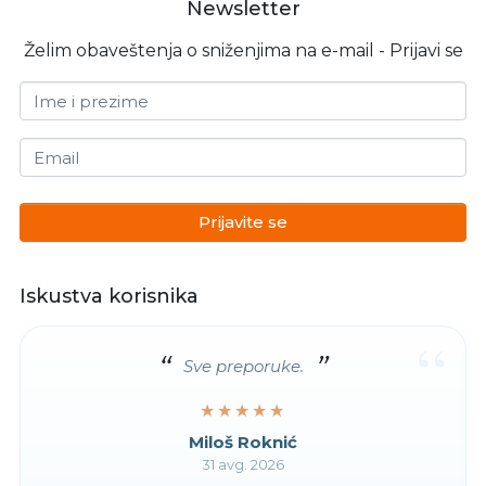
Newsletter
Želim obaveštenja o sniženjima na e-mail - Prijavi se
Ime i prezime
Email
Prijavite se
Iskustva korisnika
“
Sve preporuke.
★★★★★
★★★★★
Miloš Roknić
31 avg. 2026