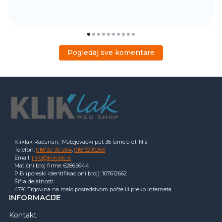
Pogledaj sve komentare
Kliklak Računari, Matejevački put 36 lamela e1, Niš
Telefon:
018/32-30-264
,
018/3230265
Email:
info@kliklak.rs
Matični broj firme: 62865644
PIB (poreski identifikacioni broj): 107612662
Šifra delatnosti:
4791 Trgovina na malo posredstvom pošte ili preko interneta
INFORMACIJE
Kontakt