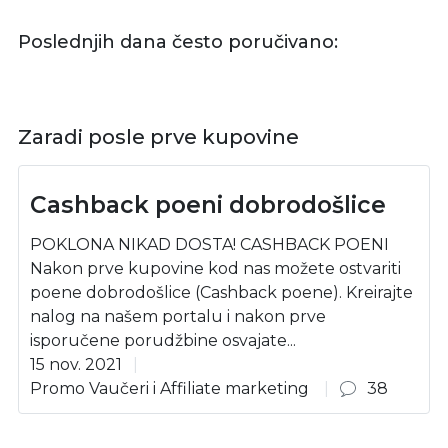
Poslednjih dana često poručivano:
Zaradi posle prve kupovine
Cashback poeni dobrodošlice
POKLONA NIKAD DOSTA! CASHBACK POENI
Nakon prve kupovine kod nas možete ostvariti
poene dobrodošlice (Cashback poene). Kreirajte
nalog na našem portalu i nakon prve
isporučene porudžbine osvajate...
15 nov. 2021
Promo Vaučeri i Affiliate marketing
38