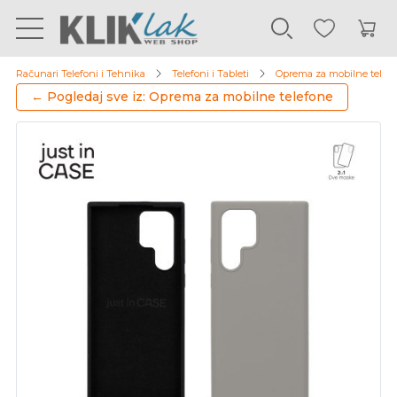
Računari Telefoni i Tehnika
Telefoni i Tableti
Oprema za mobilne telef
← Pogledaj sve iz: Oprema za mobilne telefone