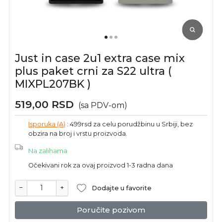
Just in case 2u1 extra case mix
plus paket crni za S22 ultra (
MIXPL207BK )
519,00
RSD
(sa PDV-om)
Isporuka (A)
: 499rsd za celu porudžbinu u Srbiji, bez
obzira na broj i vrstu proizvoda.
Na zalihama
Očekivani rok za ovaj proizvod 1-3 radna dana
−
+
Dodajte u favorite
Poručite pozivom