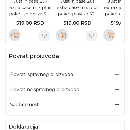
Just in case 2u1
Just in case 2u1
Just in ca
extra case mix plus
extra case mix plus
extra case 
paket zeleni za S22
paket plavi za S22
paket crni z
ultra (
ultra ( MIXPL207BL
MIXPL20
519,00
RSD
519,00
RSD
519,00
MIXPL207GN )
)
+
+
+
Povrat proizvoda
Povrat ispravnog proizvoda
Povrat neispravnog proizvoda
Saobraznost:
Deklaracija