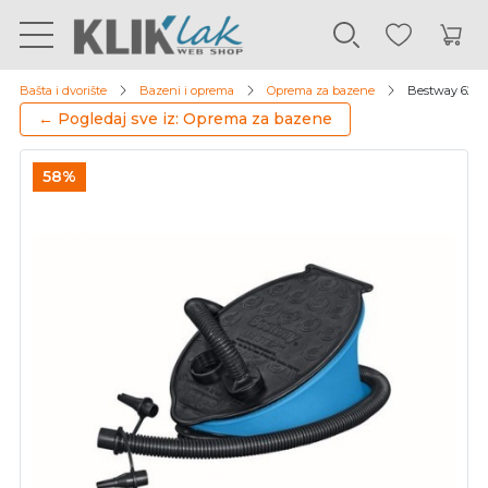
Bašta i dvorište
Bazeni i oprema
Oprema za bazene
Bestway 62023
← Pogledaj sve iz: Oprema za bazene
58%