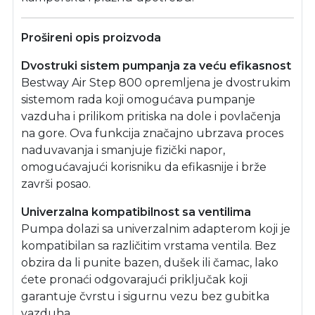
Prošireni opis proizvoda
Dvostruki sistem pumpanja za veću efikasnost
Bestway Air Step 800 opremljena je dvostrukim
sistemom rada koji omogućava pumpanje
vazduha i prilikom pritiska na dole i povlačenja
na gore. Ova funkcija značajno ubrzava proces
naduvavanja i smanjuje fizički napor,
omogućavajući korisniku da efikasnije i brže
završi posao.
Univerzalna kompatibilnost sa ventilima
Pumpa dolazi sa univerzalnim adapterom koji je
kompatibilan sa različitim vrstama ventila. Bez
obzira da li punite bazen, dušek ili čamac, lako
ćete pronaći odgovarajući priključak koji
garantuje čvrstu i sigurnu vezu bez gubitka
vazduha.