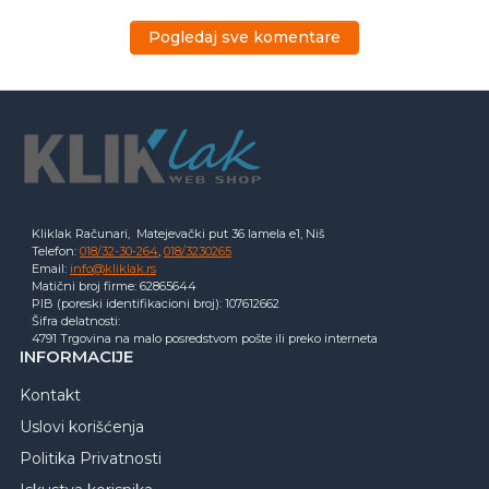
Pogledaj sve komentare
Kliklak Računari, Matejevački put 36 lamela e1, Niš
Telefon:
018/32-30-264
,
018/3230265
Email:
info@kliklak.rs
Matični broj firme: 62865644
PIB (poreski identifikacioni broj): 107612662
Šifra delatnosti:
4791 Trgovina na malo posredstvom pošte ili preko interneta
INFORMACIJE
Kontakt
Uslovi korišćenja
Politika Privatnosti