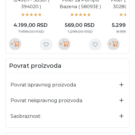
394020 )
Bazena ( 58093E )
3028l/800
3950 
4.199,00
RSD
569,00
RSD
5.299,0
7.999,00
RSD
1.299,00
RSD
8.999,00
+
+
+
Povrat proizvoda
Povrat ispravnog proizvoda
Povrat neispravnog proizvoda
Saobraznost: