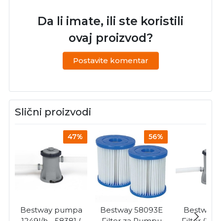
Da li imate, ili ste koristili
ovaj proizvod?
Postavite komentar
Slični proizvodi
47%
56%
Bestway pumpa
Bestway 58093E
Bestway 
1249l/h - 58381 (
Filter za Pumpu
Filter (22