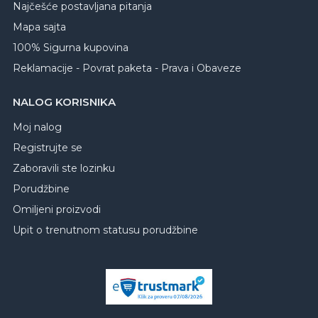
Najčešće postavljana pitanja
Mapa sajta
100% Sigurna kupovina
Reklamacije - Povrat paketa - Prava i Obaveze
NALOG KORISNIKA
Moj nalog
Registrujte se
Zaboravili ste lozinku
Porudžbine
Omiljeni proizvodi
Upit o trenutnom statusu porudžbine