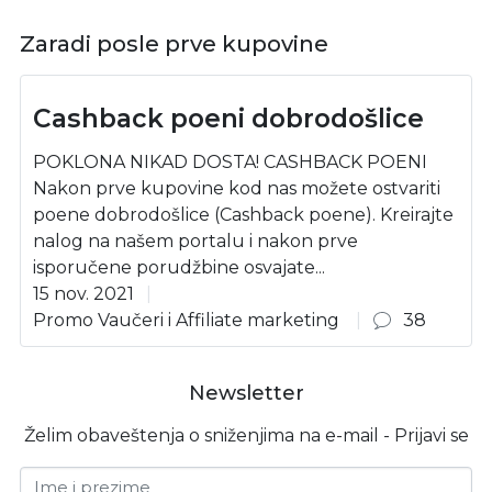
Zaradi posle prve kupovine
Cashback poeni dobrodošlice
POKLONA NIKAD DOSTA! CASHBACK POENI
Nakon prve kupovine kod nas možete ostvariti
poene dobrodošlice (Cashback poene). Kreirajte
nalog na našem portalu i nakon prve
isporučene porudžbine osvajate...
15 nov. 2021
Promo Vaučeri i Affiliate marketing
38
Newsletter
Želim obaveštenja o sniženjima na e-mail - Prijavi se
Ime i prezime