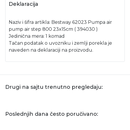
Deklaracija
Naziv i šifra artikla: Bestway 62023 Pumpa air
pump air step 800 23x15cm ( 394030 )
Jedinična mera: 1 komad
Tačan podatak o uvozniku i zemlji porekla je
naveden na deklaraciji na proizvodu.
Drugi na sajtu trenutno pregledaju:
Poslednjih dana često poručivano: