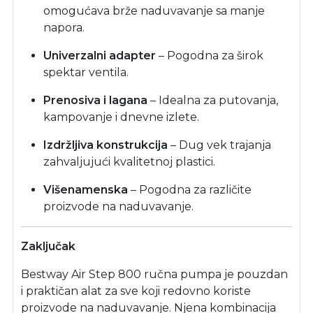
omogućava brže naduvavanje sa manje
napora.
Univerzalni adapter
– Pogodna za širok
spektar ventila.
Prenosiva i lagana
– Idealna za putovanja,
kampovanje i dnevne izlete.
Izdržljiva konstrukcija
– Dug vek trajanja
zahvaljujući kvalitetnoj plastici.
Višenamenska
– Pogodna za različite
proizvode na naduvavanje.
Zaključak
Bestway Air Step 800 ručna pumpa je pouzdan
i praktičan alat za sve koji redovno koriste
proizvode na naduvavanje. Njena kombinacija