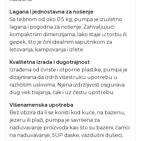
Lagana i jednostavna za nošenje
Sa težinom od oko 0.5 kg, pumpa je izuzetno
lagana i pogodna za nošenje. Zahvaljujući
kompaktnim dimenzijama, lako staje u torbu ili
gepek, što je čini idealnim saputnikom za
letovanja, kampovanja i izlete.
Kvalitetna izrada i dugotrajnost
Izrađena od čvrste i otporne plastike, pumpa je
dizajnirana da izdrži višestruku upotrebu u
različitim uslovima. Njena izdržljivost osigurava
dug vek trajanja, čak i uz čestu upotrebu.
Višenamenska upotreba
Bez obzira da li se koristi kod kuće, na bazenu,
jezeru ili plaži, pumpa je savršena za
naduvavanje proizvoda kao što su bazeni, čamci
na naduvavanje, SUP daske, vazdušni dušeci,