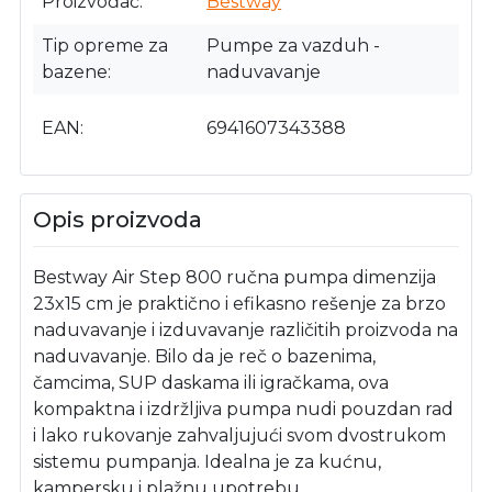
Proizvođač
Bestway
Tip opreme za
Pumpe za vazduh -
bazene
naduvavanje
EAN
6941607343388
Opis proizvoda
Bestway Air Step 800 ručna pumpa dimenzija
23x15 cm je praktično i efikasno rešenje za brzo
naduvavanje i izduvavanje različitih proizvoda na
naduvavanje. Bilo da je reč o bazenima,
čamcima, SUP daskama ili igračkama, ova
kompaktna i izdržljiva pumpa nudi pouzdan rad
i lako rukovanje zahvaljujući svom dvostrukom
sistemu pumpanja. Idealna je za kućnu,
kampersku i plažnu upotrebu.