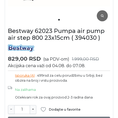
Bestway 62023 Pumpa air pump
air step 800 23x15cm ( 394030 )
829,00
RSD
(sa PDV-om)
1.999,00
RSD
Akcijska cena važi od 04.08. do 07.08.
Isporuka (A)
: 499rsd za celu porudžbinu u Srbiji, bez
obzira na broj i vrstu proizvoda.
Na zalihama
Očekivani rok za ovaj proizvod 2-3 radna dana
−
+
Dodajte u favorite