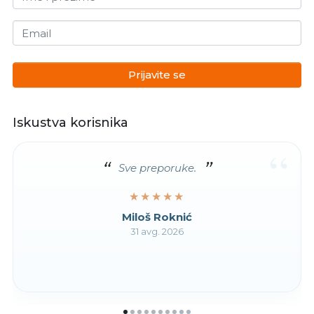
Email
Prijavite se
Iskustva korisnika
“
Sve preporuke.
★★★★★
★★★★★
Miloš Roknić
31 avg. 2026