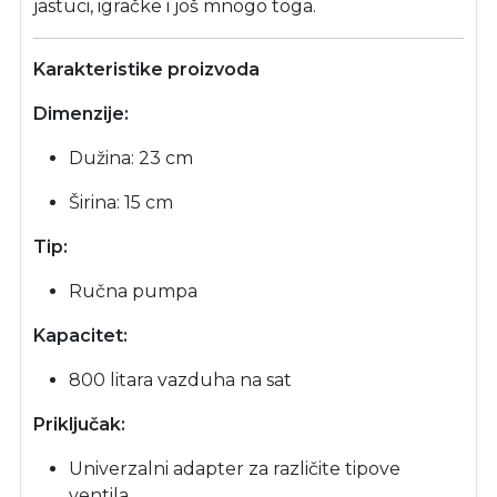
jastuci, igračke i još mnogo toga.
Karakteristike proizvoda
Dimenzije:
Dužina: 23 cm
Širina: 15 cm
Tip:
Ručna pumpa
Kapacitet:
800 litara vazduha na sat
Priključak:
Univerzalni adapter za različite tipove
ventila