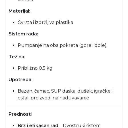
Materijal:
Čvrsta i izdržljiva plastika
Sistem rada:
Pumpanje na oba pokreta (gore i dole)
Težina:
Približno 0.5 kg
Upotreba:
Bazen, čamac, SUP daska, dušek, igračke i
ostali proizvodi na naduvavanje
Prednosti
Brz i efikasan rad
– Dvostruki sistem