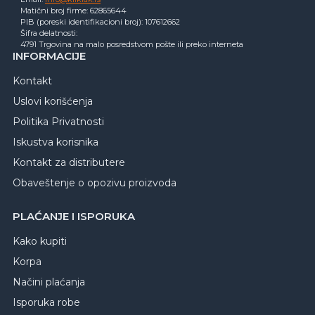
Matični broj firme: 62865644
PIB (poreski identifikacioni broj): 107612662
Šifra delatnosti:
4791 Trgovina na malo posredstvom pošte ili preko interneta
INFORMACIJE
Kontakt
Uslovi korišćenja
Politika Privatnosti
Iskustva korisnika
Kontakt za distributere
Obaveštenje o opozivu proizvoda
PLAĆANJE I ISPORUKA
Kako kupiti
Korpa
Načini plaćanja
Isporuka robe