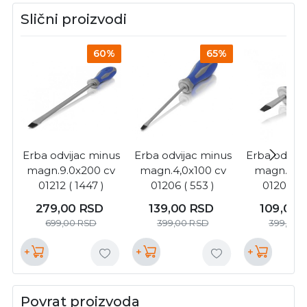
Slični proizvodi
60%
65%
Erba odvijac minus
Erba odvijac minus
Erba odvija
magn.9.0x200 cv
magn.4,0x100 cv
magn.6,0x
01212 ( 1447 )
01206 ( 553 )
01208 ( 5
279,00
RSD
139,00
RSD
109,00
699,00
RSD
399,00
RSD
399,00
+
+
+
Povrat proizvoda