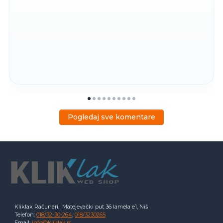
Pogledaj sve komentare
Kliklak Računari, Matejevački put 36 lamela e1, Niš
Telefon:
018/32-30-264
,
018/3230265
Email:
info@kliklak.rs