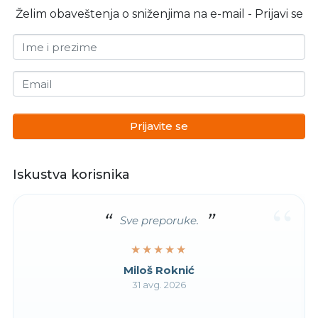
Želim obaveštenja o sniženjima na e-mail - Prijavi se
Ime i prezime
Email
Prijavite se
Iskustva korisnika
“
Sve preporuke.
★★★★★
★★★★★
Miloš Roknić
31 avg. 2026