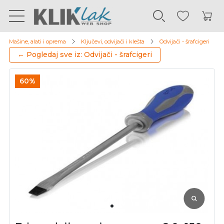
Mašine, alati i oprema
Ključevi, odvijači i klešta
Odvijači - šrafcigeri
← Pogledaj sve iz: Odvijači - šrafcigeri
60%