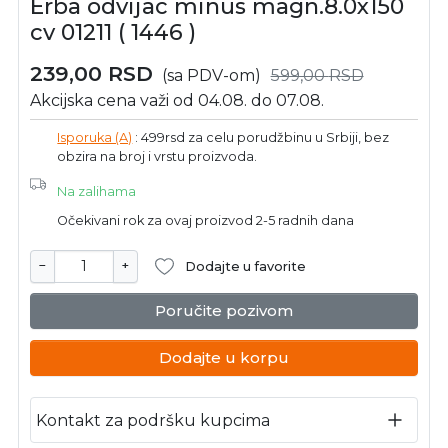
Erba odvijac minus magn.8.0x150
cv 01211 ( 1446 )
239,00
RSD
(sa PDV-om)
599,00
RSD
Akcijska cena važi od 04.08. do 07.08.
Isporuka (A)
: 499rsd za celu porudžbinu u Srbiji, bez
obzira na broj i vrstu proizvoda.
Na zalihama
Očekivani rok za ovaj proizvod 2-5 radnih dana
−
+
Dodajte u favorite
Poručite pozivom
Dodajte u korpu
Kontakt za podršku kupcima