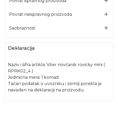
Povrat ispravnog proizvoda
Povrat neispravnog proizvoda
Saobraznost:
Deklaracija
Naziv i šifra artikla: Viter novčanik rovicky mini (
RPRK02_4 )
Jedinična mera: 1 komad
Tačan podatak o uvozniku i zemlji porekla je
naveden na deklaraciji na proizvodu.