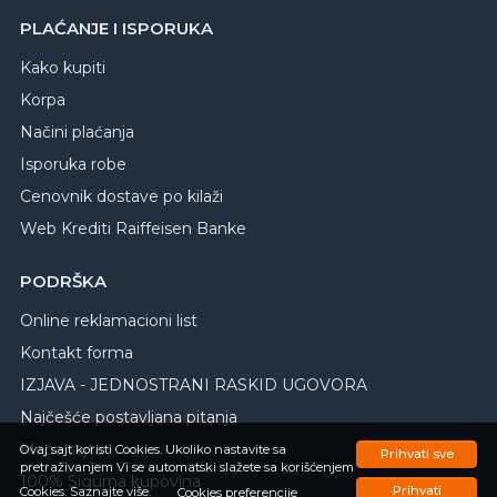
PLAĆANJE I ISPORUKA
Kako kupiti
Korpa
Načini plaćanja
Isporuka robe
Cenovnik dostave po kilaži
Web Krediti Raiffeisen Banke
PODRŠKA
Online reklamacioni list
Kontakt forma
IZJAVA - JEDNOSTRANI RASKID UGOVORA
Najčešće postavljana pitanja
Mapa sajta
Ovaj sajt koristi Cookies. Ukoliko nastavite sa
Prihvati sve
pretraživanjem Vi se automatski slažete sa korišćenjem
100% Sigurna kupovina
Prihvati
Cookies.
Saznajte više.
Cookies preferencije