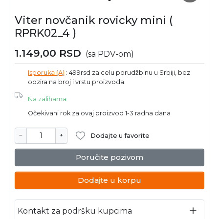
Viter novčanik rovicky mini (
RPRK02_4 )
1.149,00
RSD
(sa PDV-om)
Isporuka (A)
: 499rsd za celu porudžbinu u Srbiji, bez
obzira na broj i vrstu proizvoda.
Na zalihama
Očekivani rok za ovaj proizvod 1-3 radna dana
−
+
Dodajte u favorite
Poručite pozivom
Dodajte u korpu
Kontakt za podršku kupcima