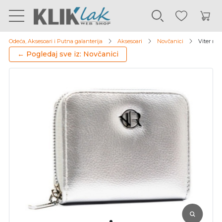
Odeća, Aksesoari i Putna galanterija
Aksesoari
Novčanici
Viter no
← Pogledaj sve iz: Novčanici