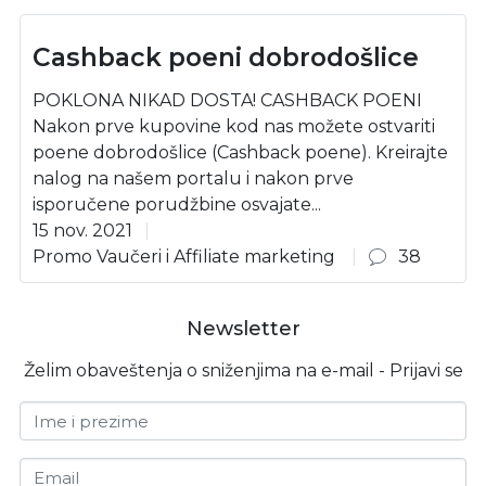
Cashback poeni dobrodošlice
POKLONA NIKAD DOSTA! CASHBACK POENI
Nakon prve kupovine kod nas možete ostvariti
poene dobrodošlice (Cashback poene). Kreirajte
nalog na našem portalu i nakon prve
isporučene porudžbine osvajate...
15 nov. 2021
Promo Vaučeri i Affiliate marketing
38
Newsletter
Želim obaveštenja o sniženjima na e-mail - Prijavi se
Ime i prezime
Email