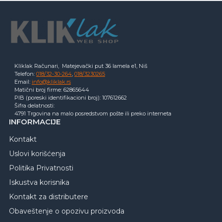
Kliklak Računari, Matejevački put 36 lamela e1, Niš
Telefon:
018/32-30-264
,
018/3230265
Email:
info@kliklak.rs
Matični broj firme: 62865644
PIB (poreski identifikacioni broj): 107612662
Šifra delatnosti:
4791 Trgovina na malo posredstvom pošte ili preko interneta
INFORMACIJE
Kontakt
Uslovi korišćenja
Politika Privatnosti
Iskustva korisnika
Kontakt za distributere
Obaveštenje o opozivu proizvoda