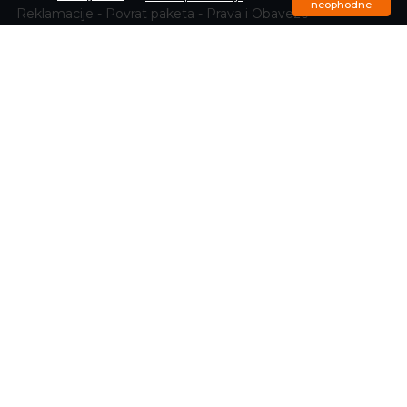
neophodne
Reklamacije - Povrat paketa - Prava i Obaveze
NALOG KORISNIKA
Moj nalog
Registrujte se
Zaboravili ste lozinku
Porudžbine
Omiljeni proizvodi
Upit o trenutnom statusu porudžbine