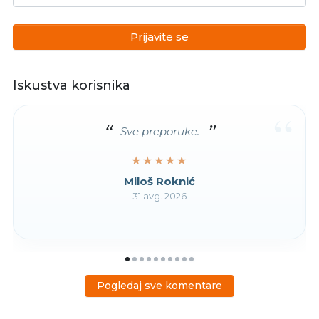
Prijavite se
Iskustva korisnika
“
Sve preporuke.
★★★★★
★★★★★
Miloš Roknić
31 avg. 2026
Pogledaj sve komentare