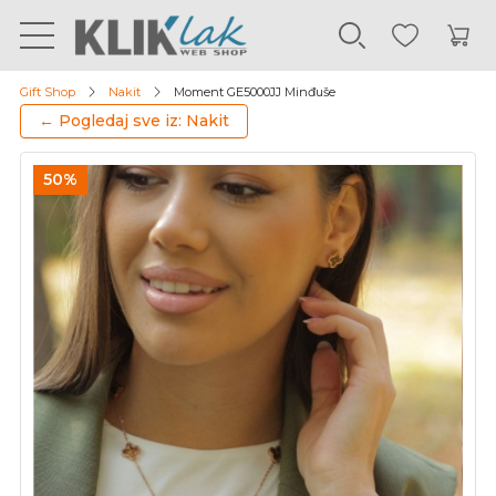
Gift Shop
Nakit
Moment GE5000JJ Minđuše
← Pogledaj sve iz: Nakit
50%