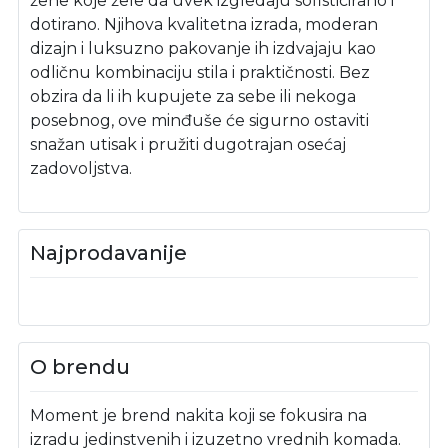
žene koje žele da uvek izgledaju sofisticirano i
dotirano. Njihova kvalitetna izrada, moderan
dizajn i luksuzno pakovanje ih izdvajaju kao
odličnu kombinaciju stila i praktičnosti. Bez
obzira da li ih kupujete za sebe ili nekoga
posebnog, ove minđuše će sigurno ostaviti
snažan utisak i pružiti dugotrajan osećaj
zadovoljstva.
Najprodavanije
O brendu
Moment je brend nakita koji se fokusira na
izradu jedinstvenih i izuzetno vrednih komada.