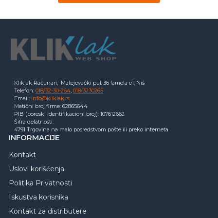
Kliklak Računari, Matejevački put 36 lamela e1, Niš
Telefon:
018/32-30-264
,
018/3230265
Email:
info@kliklak.rs
Matični broj firme: 62865644
PIB (poreski identifikacioni broj): 107612662
Šifra delatnosti:
4791 Trgovina na malo posredstvom pošte ili preko interneta
INFORMACIJE
Kontakt
Uslovi korišćenja
Politika Privatnosti
Iskustva korisnika
Kontakt za distributere