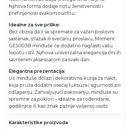
Njihova forma dodaje notu ženstvenosti i
prefinjenosti svakom outfitu.
Idealne za sve prilike:
Bez obzira da li se spremate za važan poslovni
sastanak, izlazak ili svečanu proslavu, Moment
GE5003B minđuše će dodatno naglasiti vašu
lepotu i stil. Njihova univerzalna elegancija čini ih
savršenim aksesoarom za svaki dan.
Elegantna prezentacija:
Uz minđuše dolazi i dekorativna kutija za nakit,
koja pruža dodatni osećaj luksuza i sigurnosti pri
odlaganju. Zahvaljujući pakovanju, minđuše su
spremne za poklon – idealne za rođendane,
godišnjice ili kao znak pažnje voljenoj osobi.
Karakteristike proizvoda