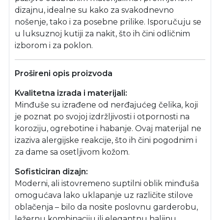
dizajnu, idealne su kako za svakodnevno
nošenje, tako i za posebne prilike. Isporučuju se
u luksuznoj kutiji za nakit, što ih čini odličnim
izborom i za poklon.
Prošireni opis proizvoda
Kvalitetna izrada i materijali:
Minđuše su izrađene od nerđajućeg čelika, koji
je poznat po svojoj izdržljivosti i otpornosti na
koroziju, ogrebotine i habanje. Ovaj materijal ne
izaziva alergijske reakcije, što ih čini pogodnim i
za dame sa osetljivom kožom.
Sofisticiran dizajn:
Moderni, ali istovremeno suptilni oblik minđuša
omogućava lako uklapanje uz različite stilove
oblačenja – bilo da nosite poslovnu garderobu,
ležernu kombinaciju ili elegantnu haljinu.