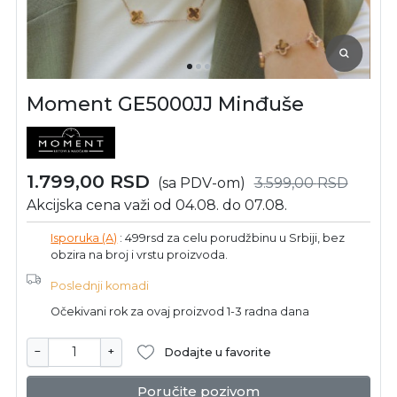
Moment GE5000JJ Minđuše
1.799,00
RSD
(sa PDV-om)
3.599,00
RSD
Akcijska cena važi od 04.08. do 07.08.
Isporuka (A)
: 499rsd za celu porudžbinu u Srbiji, bez
obzira na broj i vrstu proizvoda.
Poslednji komadi
Očekivani rok za ovaj proizvod 1-3 radna dana
−
+
Dodajte u favorite
Poručite pozivom