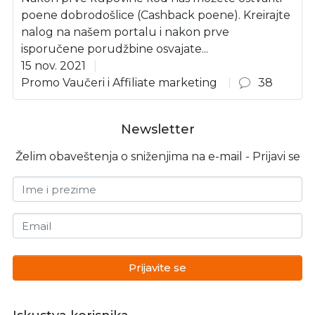
poene dobrodošlice (Cashback poene). Kreirajte
nalog na našem portalu i nakon prve
isporučene porudžbine osvajate...
15 nov. 2021
Promo Vaučeri i Affiliate marketing
38
Newsletter
Želim obaveštenja o sniženjima na e-mail - Prijavi se
Ime i prezime
Email
Prijavite se