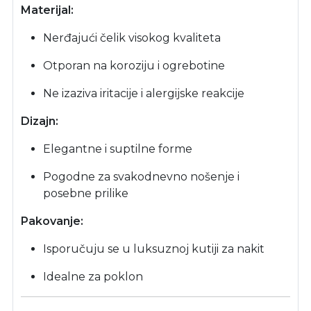
Materijal:
Nerđajući čelik visokog kvaliteta
Otporan na koroziju i ogrebotine
Ne izaziva iritacije i alergijske reakcije
Dizajn:
Elegantne i suptilne forme
Pogodne za svakodnevno nošenje i
posebne prilike
Pakovanje:
Isporučuju se u luksuznoj kutiji za nakit
Idealne za poklon