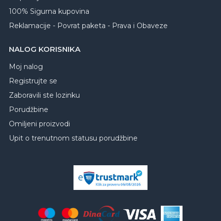
100% Sigurna kupovina
Reklamacije - Povrat paketa - Prava i Obaveze
NALOG KORISNIKA
Moj nalog
Registrujte se
Zaboravili ste lozinku
Porudžbine
Omiljeni proizvodi
Upit o trenutnom statusu porudžbine