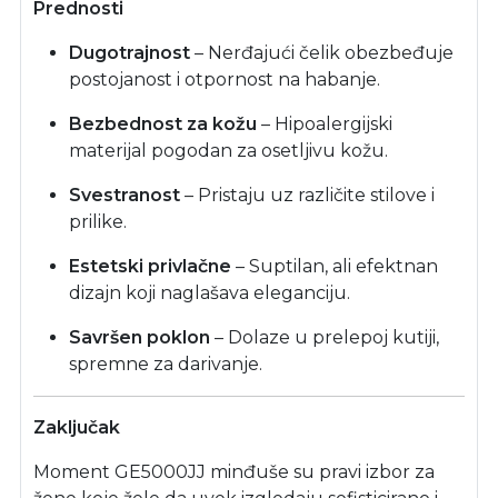
Prednosti
Dugotrajnost
– Nerđajući čelik obezbeđuje
postojanost i otpornost na habanje.
Bezbednost za kožu
– Hipoalergijski
materijal pogodan za osetljivu kožu.
Svestranost
– Pristaju uz različite stilove i
prilike.
Estetski privlačne
– Suptilan, ali efektnan
dizajn koji naglašava eleganciju.
Savršen poklon
– Dolaze u prelepoj kutiji,
spremne za darivanje.
Zaključak
Moment GE5000JJ minđuše su pravi izbor za