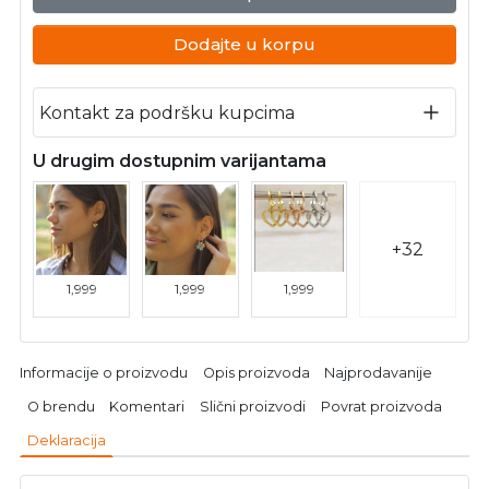
Dodajte u korpu
Kontakt za podršku kupcima
U drugim dostupnim varijantama
+32
1,999
1,999
1,999
Informacije o proizvodu
Opis proizvoda
Najprodavanije
O brendu
Komentari
Slični proizvodi
Povrat proizvoda
Deklaracija