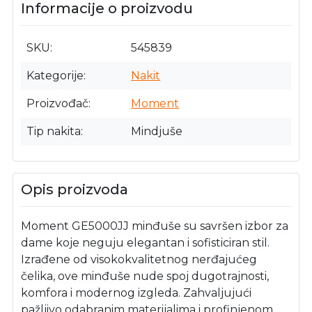
Informacije o proizvodu
SKU
545839
Kategorije
Nakit
Proizvođač
Moment
Tip nakita
Mindjuše
Opis proizvoda
Moment GE5000JJ minđuše su savršen izbor za
dame koje neguju elegantan i sofisticiran stil.
Izrađene od visokokvalitetnog nerđajućeg
čelika, ove minđuše nude spoj dugotrajnosti,
komfora i modernog izgleda. Zahvaljujući
pažljivo odabranim materijalima i profinjenom