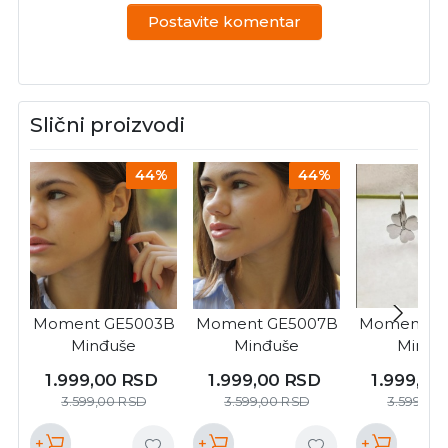
Postavite komentar
Slični proizvodi
44%
44%
Moment GE5003B
Moment GE5007B
Moment G
Minđuše
Minđuše
Minđu
1.999,00
RSD
1.999,00
RSD
1.999,00
3.599,00
RSD
3.599,00
RSD
3.599,00
+
+
+