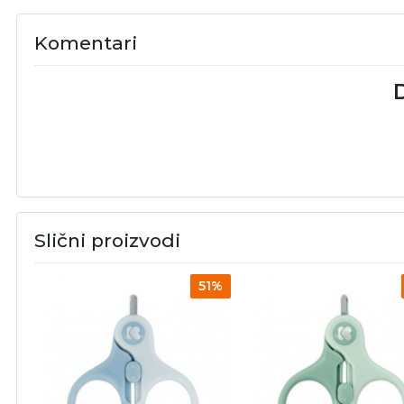
Komentari
D
Slični proizvodi
51%