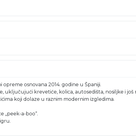
i opreme osnovana 2014. godine u Španiji.
, uključujući krevetiće, kolica, autosedišta, nosiljke i jo
tićima koji dolaze u raznim modernim izgledima.
ce „peek-a-boo“.
igru.