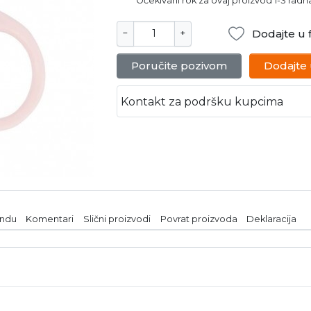
Očekivani rok za ovaj proizvod 1-3 rad
Dodajte u f
−
+
Poručite pozivom
Dodajte
Kontakt za podršku kupcima
endu
Komentari
Slični proizvodi
Povrat proizvoda
Deklaracija