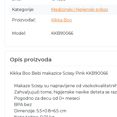
Kategorije
Medicinski i higijenski pribor
Proizvođač
Kikka Boo
Model
KKB90066
Opis proizvoda
Kikka Boo Bebi makazice Scissy Pink KKB90066
Makaze Scissy su napravljene od visokokvalitetnih m
Zahvaljujući tome, higijenske navike deteta se raz
Pogodno za decu od 0+ meseci
BPA bez
Dimenzije: 5.5×0.8×6.5 cm