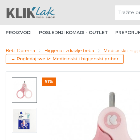
PROIZVODI
POSLEDNJI KOMADI - OUTLET
PREPORU
Bebi Oprema
Higijena i zdravlje beba
Medicinski i higij
← Pogledaj sve iz: Medicinski i higijenski pribor
51%