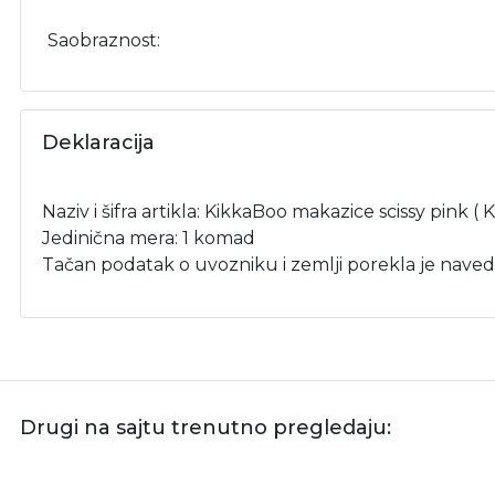
Saobraznost:
Deklaracija
Naziv i šifra artikla: KikkaBoo makazice scissy pink (
Jedinična mera: 1 komad
Tačan podatak o uvozniku i zemlji porekla je naved
Drugi na sajtu trenutno pregledaju: