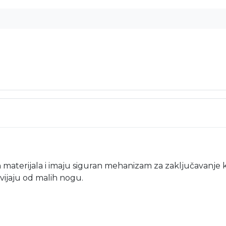
aterijala i imaju siguran mehanizam za zaključavanje koj
vijaju od malih nogu.