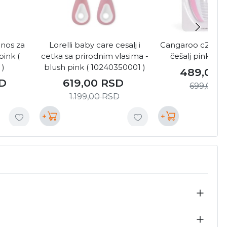
 nos za
Lorelli baby care cesalj i
Cangaroo c2000 S
pink (
cetka sa prirodnim vlasima -
češalj pink ( C
 )
blush pink ( 10240350001 )
489,00
D
619,00
RSD
699,00
R
1.199,00
RSD
+
+