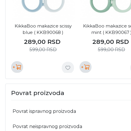
KikkaBoo makazice scissy
KikkaBoo makazice sc
blue ( KKB90068 )
mint ( KKB90067 
289,00
RSD
289,00
RSD
599,00
RSD
599,00
RSD
+
+
Povrat proizvoda
Povrat ispravnog proizvoda
Povrat neispravnog proizvoda