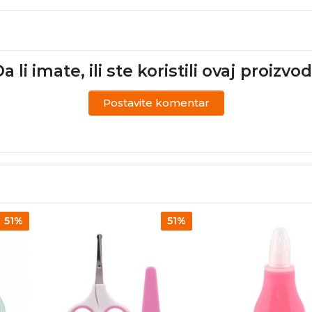
a li imate, ili ste koristili ovaj proizvo
Postavite komentar
51%
51%