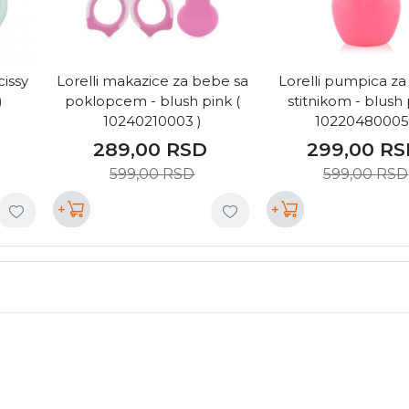
issy
Lorelli makazice za bebe sa
Lorelli pumpica za
)
poklopcem - blush pink (
stitnikom - blush 
10240210003 )
10220480005
289,00
RSD
299,00
RS
599,00
RSD
599,00
RSD
+
+