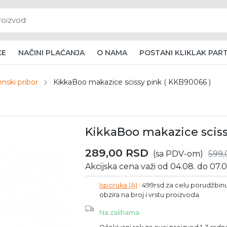
KE
NAČINI PLAĆANJA
O NAMA
POSTANI KLIKLAK PAR
enski pribor
KikkaBoo makazice scissy pink ( KKB90066 )
KikkaBoo makazice sciss
289,00
RSD
(sa PDV-om)
599
Akcijska cena važi od 04.08. do 07.0
Isporuka (A)
: 499rsd za celu porudžbinu 
obzira na broj i vrstu proizvoda.
Na zalihama