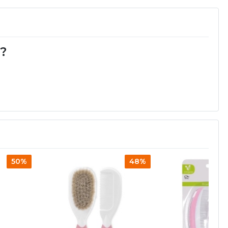
d?
50%
48%