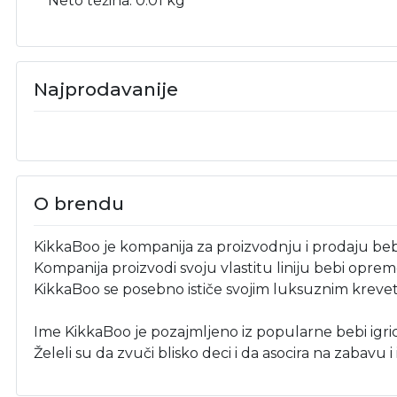
Neto težina: 0.01 kg
Najprodavanije
O brendu
KikkaBoo je kompanija za proizvodnju i prodaju beb
Kompanija proizvodi svoju vlastitu liniju bebi opreme
KikkaBoo se posebno ističe svojim luksuznim kreve
Ime KikkaBoo je pozajmljeno iz popularne bebi igri
Želeli su da zvuči blisko deci i da asocira na zabavu i 