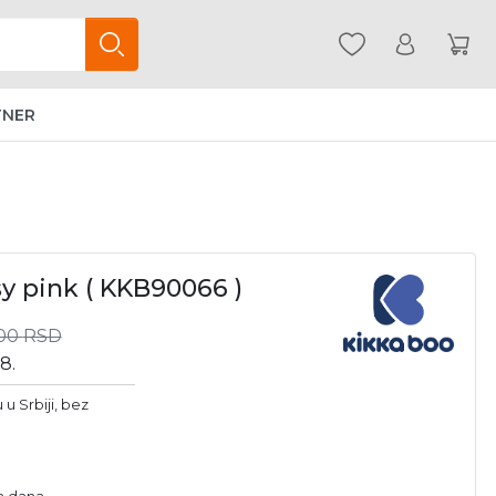
TNER
y pink ( KKB90066 )
,00
RSD
8.
u Srbiji, bez