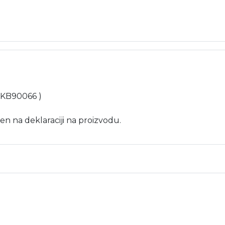
 KKB90066 )
en na deklaraciji na proizvodu.