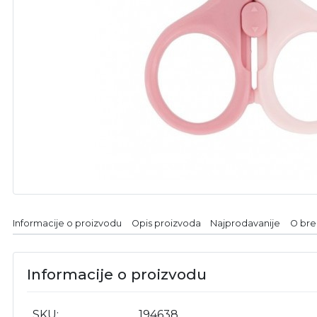
Informacije o proizvodu
Opis proizvoda
Najprodavanije
O br
Informacije o proizvodu
SKU
194638