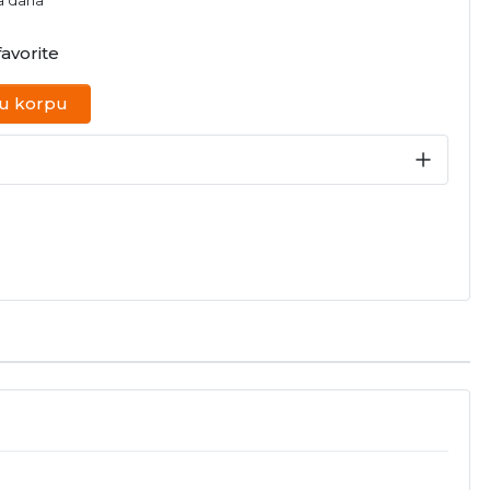
na dana
avorite
 u korpu