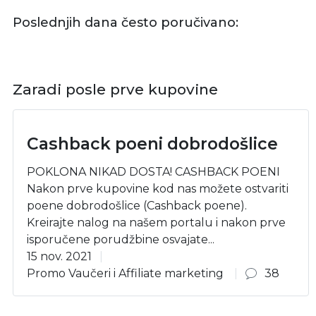
Poslednjih dana često poručivano:
Zaradi posle prve kupovine
Cashback poeni dobrodošlice
POKLONA NIKAD DOSTA! CASHBACK POENI
Nakon prve kupovine kod nas možete ostvariti
poene dobrodošlice (Cashback poene).
Kreirajte nalog na našem portalu i nakon prve
isporučene porudžbine osvajate...
15 nov. 2021
Promo Vaučeri i Affiliate marketing
38