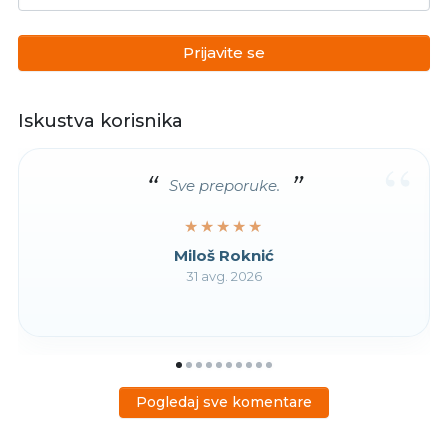
Prijavite se
Iskustva korisnika
“
Sve preporuke.
★★★★★
★★★★★
Miloš Roknić
31 avg. 2026
Pogledaj sve komentare