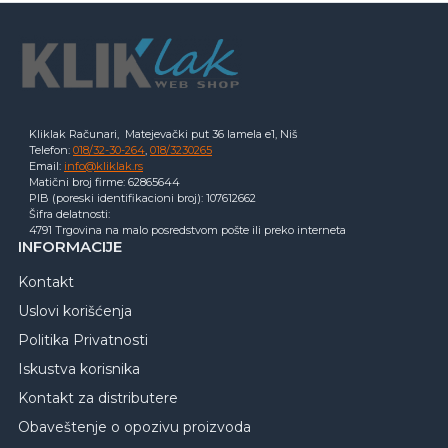
Kliklak Računari, Matejevački put 36 lamela e1, Niš
Telefon:
018/32-30-264
,
018/3230265
Email:
info@kliklak.rs
Matični broj firme: 62865644
PIB (poreski identifikacioni broj): 107612662
Šifra delatnosti:
4791 Trgovina na malo posredstvom pošte ili preko interneta
INFORMACIJE
Kontakt
Uslovi korišćenja
Politika Privatnosti
Iskustva korisnika
Kontakt za distributere
Obaveštenje o opozivu proizvoda