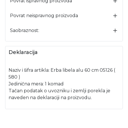
Povrat ispravnog proizvoda
Povrat neispravnog proizvoda
Saobraznost:
Deklaracija
Naziv i šifra artikla: Erba libela alu 60 cm 05126 (
580 )
Jedinična mera: 1 komad
Tačan podatak o uvozniku i zemlji porekla je
naveden na deklaraciji na proizvodu.