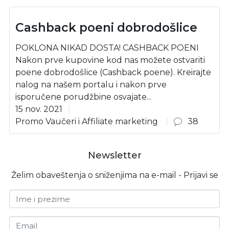
Cashback poeni dobrodošlice
POKLONA NIKAD DOSTA! CASHBACK POENI
Nakon prve kupovine kod nas možete ostvariti
poene dobrodošlice (Cashback poene). Kreirajte
nalog na našem portalu i nakon prve
isporučene porudžbine osvajate...
15 nov. 2021
Promo Vaučeri i Affiliate marketing
38
Newsletter
Želim obaveštenja o sniženjima na e-mail - Prijavi se
Ime i prezime
Email