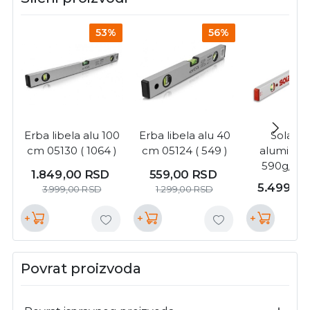
53%
56%
Erba libela alu 100
Erba libela alu 40
Sola lib
cm 05130 ( 1064 )
cm 05124 ( 549 )
aluminij
590g/m 2
1.849,00
RSD
559,00
RSD
120mm ( AZ
5.499,0
3.999,00
RSD
1.299,00
RSD
+
+
+
Povrat proizvoda