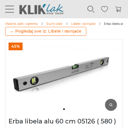
Mašine, alati i oprema
Ručni alati
Libele i ravnjače
Erba libela alu 
← Pogledaj sve iz: Libele i ravnjače
45%
Erba libela alu 60 cm 05126 ( 580 )