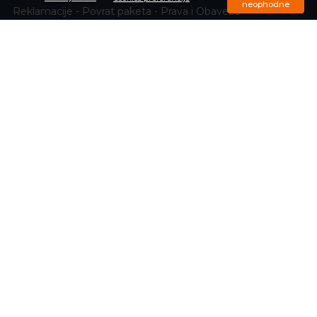
neophodne
Reklamacije - Povrat paketa - Prava i Obaveze
NALOG KORISNIKA
Moj nalog
Registrujte se
Zaboravili ste lozinku
Porudžbine
Omiljeni proizvodi
Upit o trenutnom statusu porudžbine