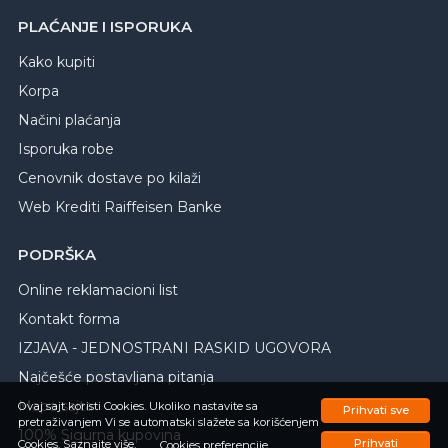
PLAĆANJE I ISPORUKA
Kako kupiti
Korpa
Načini plaćanja
Isporuka robe
Cenovnik dostave po kilaži
Web Krediti Raiffeisen Banke
PODRŠKA
Online reklamacioni list
Kontakt forma
IZJAVA - JEDNOSTRANI RASKID UGOVORA
Najčešće postavljana pitanja
Mapa sajta
Ovaj sajt koristi Cookies. Ukoliko nastavite sa
Prihvati sve
pretraživanjem Vi se automatski slažete sa korišćenjem
100% Sigurna kupovina
Prihvati
Cookies.
Saznajte više.
Cookies preferencije