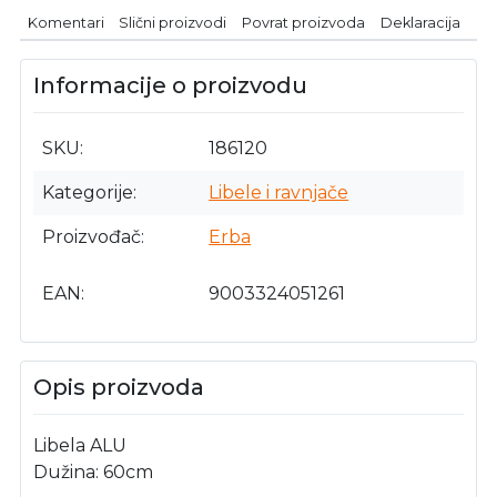
Komentari
Slični proizvodi
Povrat proizvoda
Deklaracija
Informacije o proizvodu
SKU
186120
Kategorije
Libele i ravnjače
Proizvođač
Erba
EAN
9003324051261
Opis proizvoda
Libela ALU
Dužina: 60cm