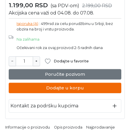
1.199,00
RSD
(sa PDV-om)
2.199,00
RSD
Akcijska cena važi od 04.08. do 07.08.
Isporuka (A)
: 499rsd za celu porudžbinu u Srbiji, bez
obzira na broj i vrstu proizvoda.
Na zalihama
Očekivani rok za ovaj proizvod 2-5 radnih dana
−
+
Dodajte u favorite
Poručite pozivom
Dodajte u korpu
Kontakt za podršku kupcima
Informacije o proizvodu
Opis proizvoda
Najprodavanije