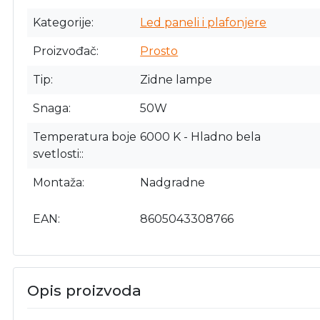
Kategorije
Led paneli i plafonjere
Proizvođač
Prosto
Tip
Zidne lampe
Snaga
50W
Temperatura boje
6000 K - Hladno bela
svetlosti:
Montaža
Nadgradne
EAN
8605043308766
Opis proizvoda