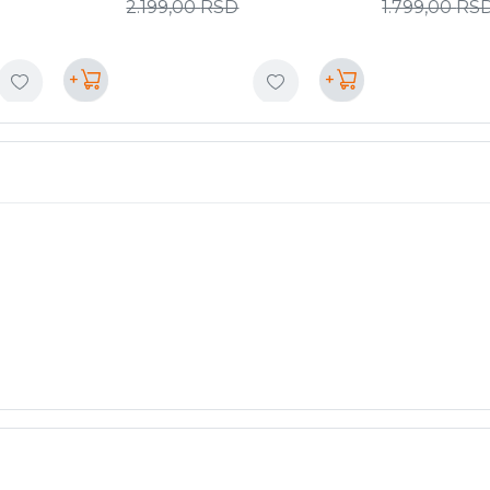
2.199,00
RSD
1.799,00
RS
+
+