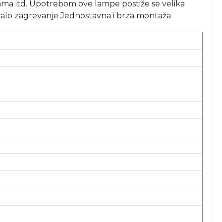
a itd. Upotrebom ove lampe postiže se velika
i malo zagrevanje Jednostavna i brza montaža