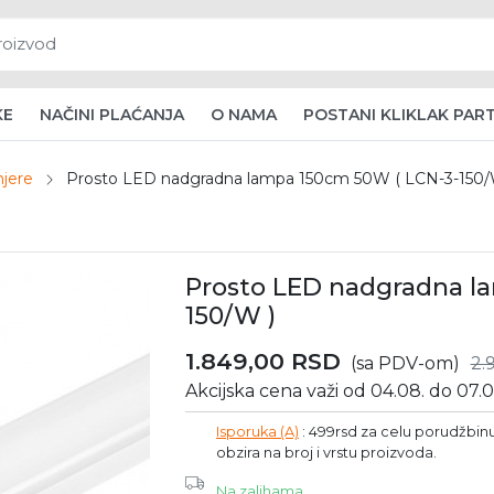
KE
NAČINI PLAĆANJA
O NAMA
POSTANI KLIKLAK PAR
njere
Prosto LED nadgradna lampa 150cm 50W ( LCN-3-150/
Prosto LED nadgradna l
150/W )
1.849,00
RSD
(sa PDV-om)
2.
Akcijska cena važi od 04.08. do 07.0
Isporuka (A)
: 499rsd za celu porudžbinu 
obzira na broj i vrstu proizvoda.
Na zalihama