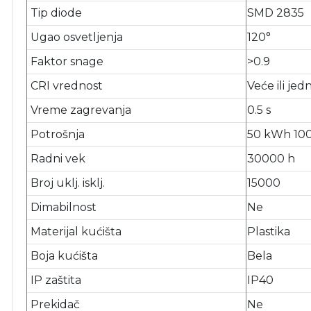
Tip diode
SMD 2835
Ugao osvetljenja
120°
Faktor snage
>0.9
CRI vrednost
Veće ili je
Vreme zagrevanja
0.5 s
Potrošnja
50 kWh 10
Radni vek
30000 h
Broj uklj. isklj.
15000
Dimabilnost
Ne
Materijal kućišta
Plastika
Boja kućišta
Bela
IP zaštita
IP40
Prekidač
Ne