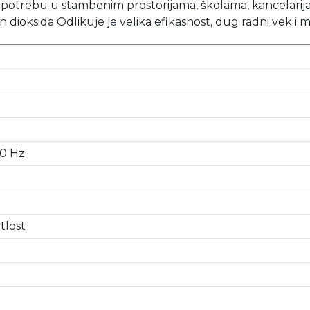
trebu u stambenim prostorijama, školama, kancelarijam
en dioksida Odlikuje je velika efikasnost, dug radni vek 
60 Hz
tlost