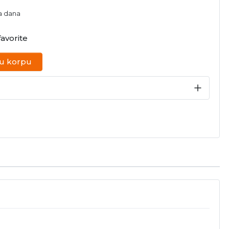
na dana
avorite
 u korpu