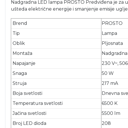
Nadgradna LED lampa PROSTO Predviđena je za upo
ušteda električne energije i smanjenje emisije uglj
Brend
PROSTO
Tip
Lampa
Oblik
Pljosnata
Montaža
Nadgradna
Napajanje
230 V~, 50
Snaga
50 W
Struja
217 mA
Boja svetlosti
Dnevna sve
Temperatura svetlosti
6500 K
Jačina svetlosti
5500 lm
Broj LED dioda
208