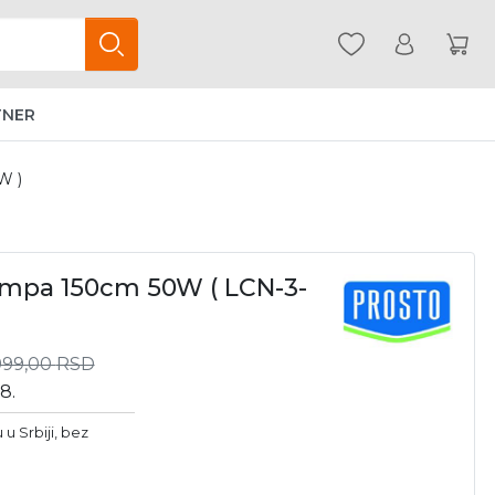
TNER
W )
ampa 150cm 50W ( LCN-3-
999,00
RSD
8.
u Srbiji, bez