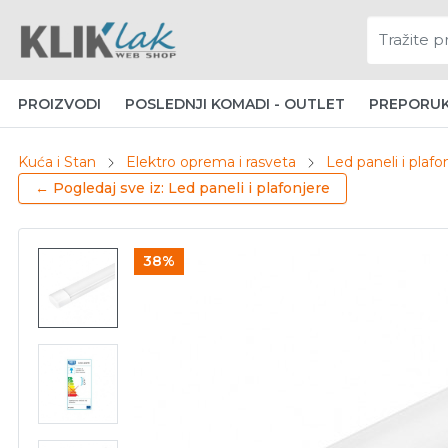
PROIZVODI
POSLEDNJI KOMADI - OUTLET
PREPORU
Kuća i Stan
Elektro oprema i rasveta
Led paneli i plafo
← Pogledaj sve iz: Led paneli i plafonjere
38%