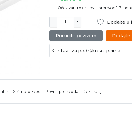
Očekivani rok za ovaj proizvod 1-3 rad
Dodajte u f
−
+
Poručite pozivom
Dodajte
Kontakt za podršku kupcima
ntari
Slični proizvodi
Povrat proizvoda
Deklaracija