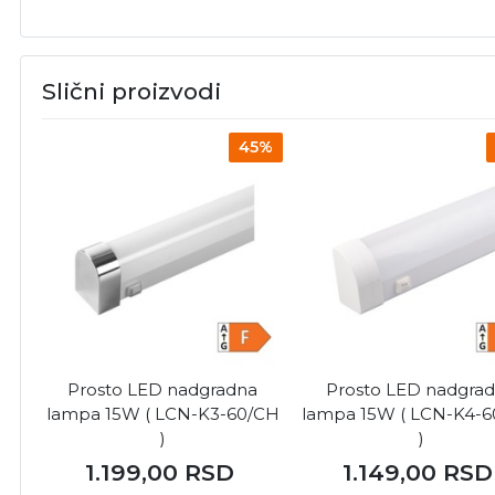
Slični proizvodi
45%
Prosto LED nadgradna
Prosto LED nadgra
lampa 15W ( LCN-K3-60/CH
lampa 15W ( LCN-K4-
)
)
1.199,00
RSD
1.149,00
RSD