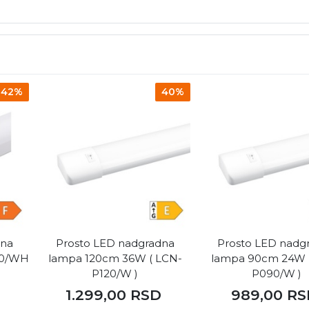
42%
40%
dna
Prosto LED nadgradna
Prosto LED nadg
60/WH
lampa 120cm 36W ( LCN-
lampa 90cm 24W 
P120/W )
P090/W )
1.299,00
RSD
989,00
RS