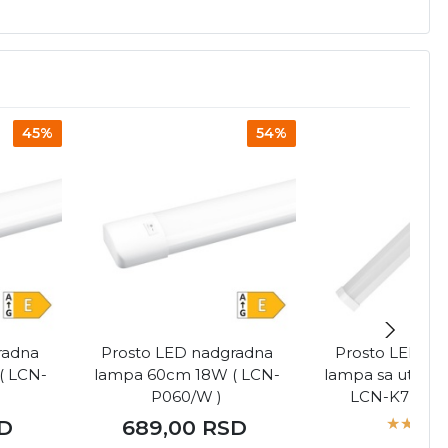
45%
54%
radna
Prosto LED nadgradna
Prosto LED na
( LCN-
lampa 60cm 18W ( LCN-
lampa sa utični
P060/W )
LCN-K7U-60/
D
689,00
RSD