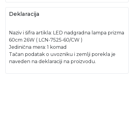
Deklaracija
Naziv i šifra artikla: LED nadgradna lampa prizma
60cm 26W ( LCN-7525-60/CW )
Jedinična mera: 1 komad
Tačan podatak o uvozniku i zemlji porekla je
naveden na deklaraciji na proizvodu.