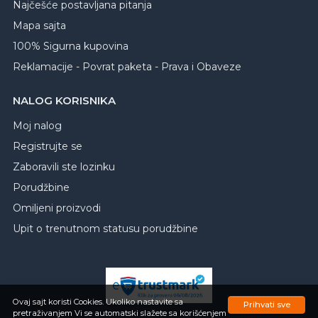
Najčešće postavljana pitanja
Mapa sajta
100% Sigurna kupovina
Reklamacije - Povrat paketa - Prava i Obaveze
NALOG KORISNIKA
Moj nalog
Registrujte se
Zaboravili ste lozinku
Porudžbine
Omiljeni proizvodi
Upit o trenutnom statusu porudžbine
Ovaj sajt koristi Cookies. Ukoliko nastavite sa
Prihvati sve
pretraživanjem Vi se automatski slažete sa korišćenjem