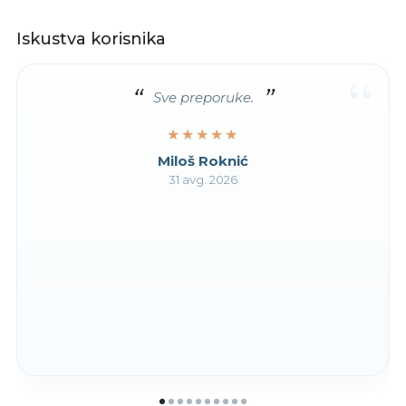
Iskustva korisnika
“
Sve preporuke.
★★★★★
★★★★★
Miloš Roknić
31 avg. 2026