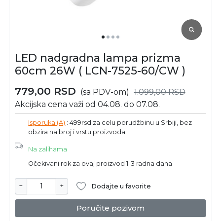
LED nadgradna lampa prizma
60cm 26W ( LCN-7525-60/CW )
779,00
RSD
(sa PDV-om)
1.099,00
RSD
Akcijska cena važi od 04.08. do 07.08.
Isporuka (A)
: 499rsd za celu porudžbinu u Srbiji, bez
obzira na broj i vrstu proizvoda.
Na zalihama
Očekivani rok za ovaj proizvod 1-3 radna dana
−
+
Dodajte u favorite
Poručite pozivom