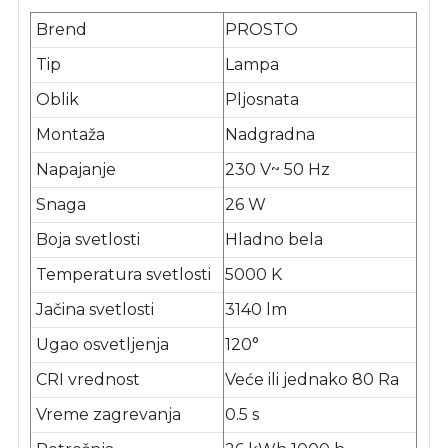
Brend
PROSTO
Tip
Lampa
Oblik
Pljosnata
Montaža
Nadgradna
Napajanje
230 V~ 50 Hz
Snaga
26 W
Boja svetlosti
Hladno bela
Temperatura svetlosti
5000 K
Jačina svetlosti
3140 lm
Ugao osvetljenja
120°
CRI vrednost
Veće ili jednako 80 Ra
Vreme zagrevanja
0.5 s