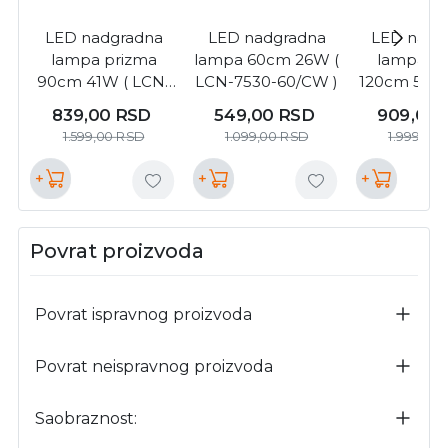
LED nadgradna
LED nadgradna
LED nadg
lampa prizma
lampa 60cm 26W (
lampa pr
90cm 41W ( LCN-
LCN-7530-60/CW )
120cm 52W 
7525-90/CW )
7525-120
839,00
RSD
549,00
RSD
909,00
1.599,00
RSD
1.099,00
RSD
1.999,00
+
+
+
Povrat proizvoda
Povrat ispravnog proizvoda
Povrat neispravnog proizvoda
Saobraznost: