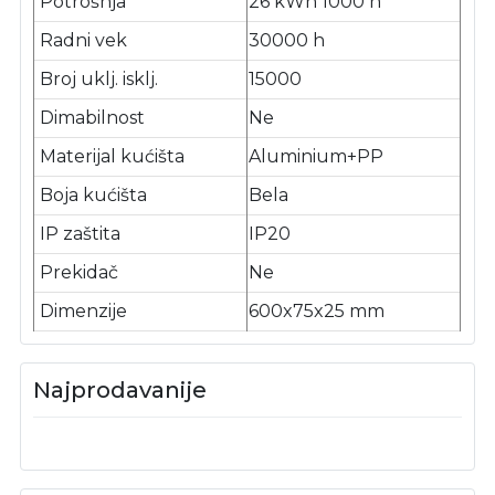
Potrošnja
26 kWh 1000 h
Radni vek
30000 h
Broj uklj. isklj.
15000
Dimabilnost
Ne
Materijal kućišta
Aluminium+PP
Boja kućišta
Bela
IP zaštita
IP20
Prekidač
Ne
Dimenzije
600x75x25 mm
Najprodavanije