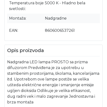
Temperatura boje
5000 K - Hladno bela
svetlosti:
Montaža
Nadgradne
EAN
8606006537261
Opis proizvoda
Nadgradna LED lampa PROSTO sa prizma
difuzorom Predviđena je za upotrebu u
stambenim prostorijama, školama, kancelarijama
itd. Upotrebom ove lampe postiže se velika
ušteda električne energije i smanjenje emisije
ugljen dioksida Odlikuje je velika efikasnost,
dug radni vek i malo zagrevanje Jednostavna i
brza montaža