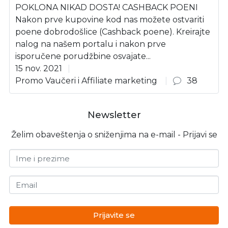
POKLONA NIKAD DOSTA! CASHBACK POENI
Nakon prve kupovine kod nas možete ostvariti
poene dobrodošlice (Cashback poene). Kreirajte
nalog na našem portalu i nakon prve
isporučene porudžbine osvajate...
15 nov. 2021
Promo Vaučeri i Affiliate marketing
38
Newsletter
Želim obaveštenja o sniženjima na e-mail - Prijavi se
Ime i prezime
Email
Prijavite se