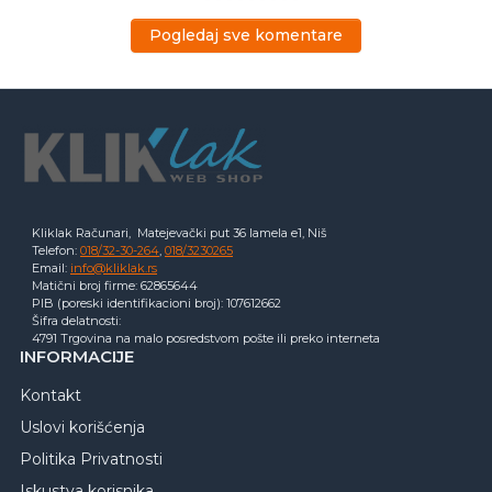
Pogledaj sve komentare
Kliklak Računari, Matejevački put 36 lamela e1, Niš
Telefon:
018/32-30-264
,
018/3230265
Email:
info@kliklak.rs
Matični broj firme: 62865644
PIB (poreski identifikacioni broj): 107612662
Šifra delatnosti:
4791 Trgovina na malo posredstvom pošte ili preko interneta
INFORMACIJE
Kontakt
Uslovi korišćenja
Politika Privatnosti
Iskustva korisnika