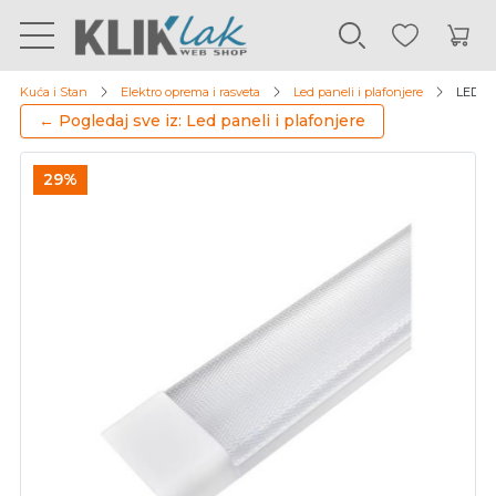
Kuća i Stan
Elektro oprema i rasveta
Led paneli i plafonjere
LED na
← Pogledaj sve iz: Led paneli i plafonjere
29%