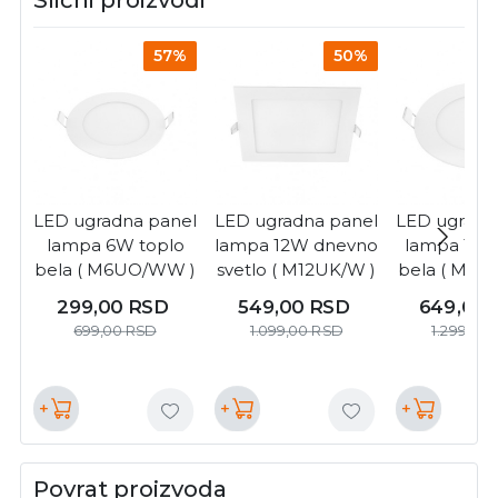
57%
50%
LED ugradna panel
LED ugradna panel
LED ugradn
lampa 6W toplo
lampa 12W dnevno
lampa 18W
bela ( M6UO/WW )
svetlo ( M12UK/W )
bela ( M1
)
299,00
RSD
549,00
RSD
649,00
699,00
RSD
1.099,00
RSD
1.299,00
+
+
+
Povrat proizvoda