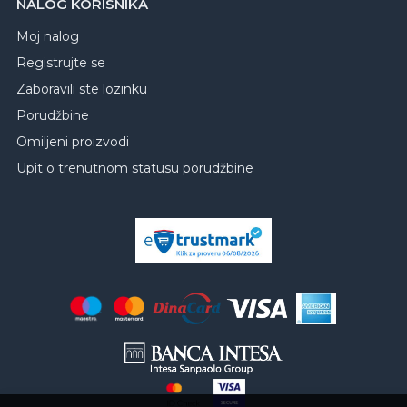
NALOG KORISNIKA
Moj nalog
Registrujte se
Zaboravili ste lozinku
Porudžbine
Omiljeni proizvodi
Upit o trenutnom statusu porudžbine