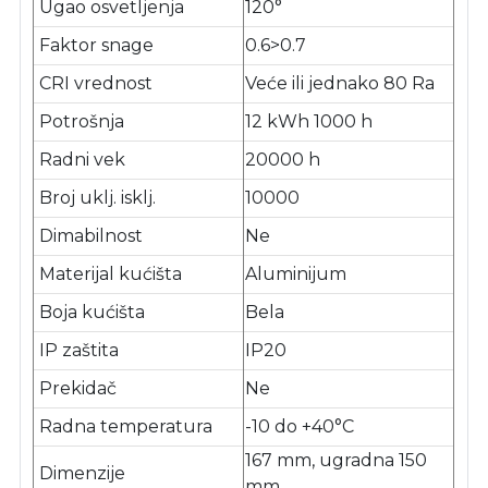
Ugao osvetljenja
120°
Faktor snage
0.6>0.7
CRI vrednost
Veće ili jednako 80 Ra
Potrošnja
12 kWh 1000 h
Radni vek
20000 h
Broj uklj. isklj.
10000
Dimabilnost
Ne
Materijal kućišta
Aluminijum
Boja kućišta
Bela
IP zaštita
IP20
Prekidač
Ne
Radna temperatura
-10 do +40°C
167 mm, ugradna 150
Dimenzije
mm