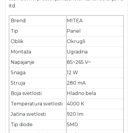
itd.
Brend
MITEA
Tip
Panel
Oblik
Okrugli
Montaža
Ugradna
Napajanje
85~265 V~
Snaga
12 W
Struja
280 mA
Boja svetlosti
Hladno bela
Temperatura svetlosti
4000 K
Jačina svetlosti
920 lm
Tip diode
SMD