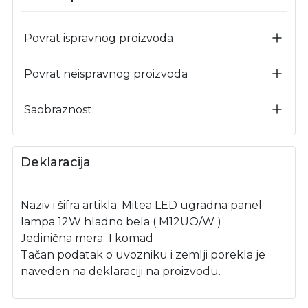
Povrat ispravnog proizvoda
Povrat neispravnog proizvoda
Saobraznost:
Deklaracija
Naziv i šifra artikla: Mitea LED ugradna panel
lampa 12W hladno bela ( M12UO/W )
Jedinična mera: 1 komad
Tačan podatak o uvozniku i zemlji porekla je
naveden na deklaraciji na proizvodu.