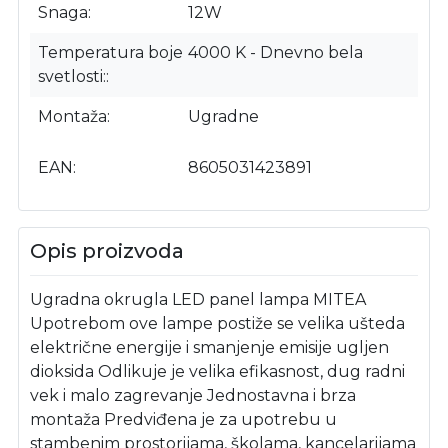
Snaga
12W
Temperatura boje
4000 K - Dnevno bela
svetlosti:
Montaža
Ugradne
EAN
8605031423891
Opis proizvoda
Ugradna okrugla LED panel lampa MITEA
Upotrebom ove lampe postiže se velika ušteda
električne energije i smanjenje emisije ugljen
dioksida Odlikuje je velika efikasnost, dug radni
vek i malo zagrevanje Jednostavna i brza
montaža Predviđena je za upotrebu u
stambenim prostorijama, školama, kancelarijama