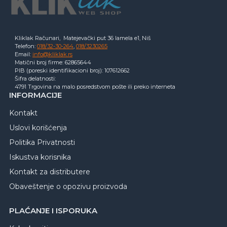
Kliklak Računari, Matejevački put 36 lamela e1, Niš
Telefon:
018/32-30-264
,
018/3230265
Email:
info@kliklak.rs
Matični broj firme: 62865644
PIB (poreski identifikacioni broj): 107612662
Šifra delatnosti:
4791 Trgovina na malo posredstvom pošte ili preko interneta
INFORMACIJE
Kontakt
Uslovi korišćenja
Politika Privatnosti
Iskustva korisnika
Kontakt za distributere
Obaveštenje o opozivu proizvoda
PLAĆANJE I ISPORUKA