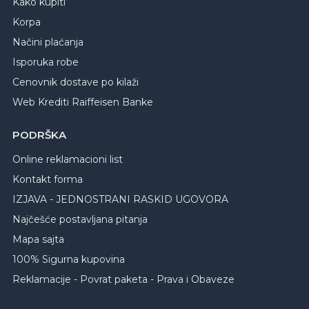
Kako kupiti
Korpa
Načini plaćanja
Isporuka robe
Cenovnik dostave po kilaži
Web Krediti Raiffeisen Banke
PODRŠKA
Online reklamacioni list
Kontakt forma
IZJAVA - JEDNOSTRANI RASKID UGOVORA
Najčešće postavljana pitanja
Mapa sajta
100% Sigurna kupovina
Reklamacije - Povrat paketa - Prava i Obaveze