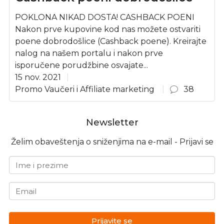
POKLONA NIKAD DOSTA! CASHBACK POENI
Nakon prve kupovine kod nas možete ostvariti
poene dobrodošlice (Cashback poene). Kreirajte
nalog na našem portalu i nakon prve
isporučene porudžbine osvajate...
15 nov. 2021
Promo Vaučeri i Affiliate marketing
38
Newsletter
Želim obaveštenja o sniženjima na e-mail - Prijavi se
Ime i prezime
Email
Prijavite se