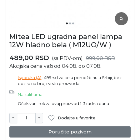
Mitea LED ugradna panel lampa
12W hladno bela ( M12UO/W )
489,00
RSD
(sa PDV-om)
999,00
RSD
Akcijska cena važi od 04.08. do 07.08.
Isporuka (A)
: 499rsd za celu porudžbinu u Srbiji, bez
obzira na broj i vrstu proizvoda.
Na zalihama
Očekivani rok za ovaj proizvod 1-3 radna dana
−
+
Dodajte u favorite
Poručite pozivom