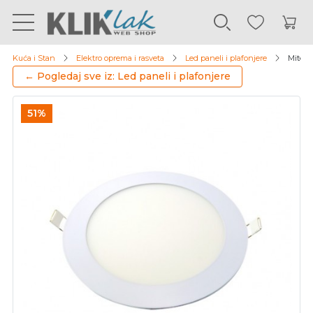
Kuća i Stan
Elektro oprema i rasveta
Led paneli i plafonjere
Mitea 
← Pogledaj sve iz: Led paneli i plafonjere
51%