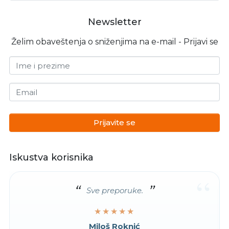
Newsletter
Želim obaveštenja o sniženjima na e-mail - Prijavi se
Ime i prezime
Email
Prijavite se
Iskustva korisnika
“
Sve preporuke.
★★★★★
★★★★★
Miloš Roknić