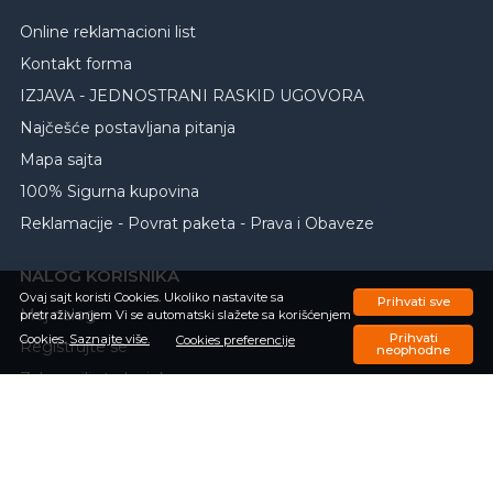
Online reklamacioni list
Kontakt forma
IZJAVA - JEDNOSTRANI RASKID UGOVORA
Najčešće postavljana pitanja
Mapa sajta
100% Sigurna kupovina
Reklamacije - Povrat paketa - Prava i Obaveze
NALOG KORISNIKA
Ovaj sajt koristi Cookies. Ukoliko nastavite sa
Prihvati sve
Moj nalog
pretraživanjem Vi se automatski slažete sa korišćenjem
Prihvati
Cookies.
Saznajte više.
Cookies preferencije
Registrujte se
neophodne
Zaboravili ste lozinku
Porudžbine
Omiljeni proizvodi
Upit o trenutnom statusu porudžbine