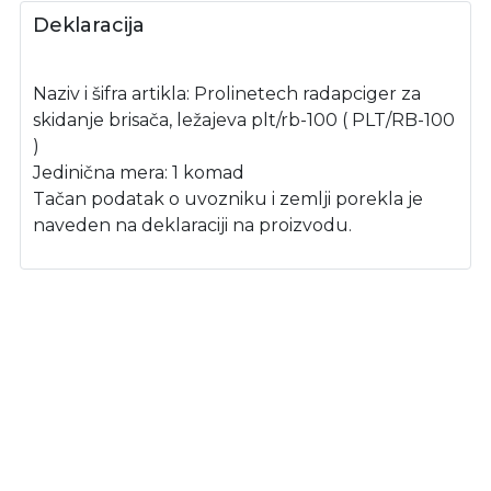
Deklaracija
Naziv i šifra artikla: Prolinetech radapciger za
skidanje brisača, ležajeva plt/rb-100 ( PLT/RB-100
)
Jedinična mera: 1 komad
Tačan podatak o uvozniku i zemlji porekla je
naveden na deklaraciji na proizvodu.