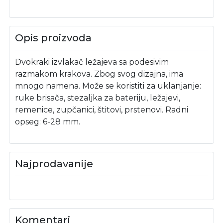
Opis proizvoda
Dvokraki izvlakač ležajeva sa podesivim
razmakom krakova. Zbog svog dizajna, ima
mnogo namena. Može se koristiti za uklanjanje:
ruke brisača, stezaljka za bateriju, ležajevi,
remenice, zupčanici, štitovi, prstenovi. Radni
opseg: 6-28 mm.
Najprodavanije
Komentari