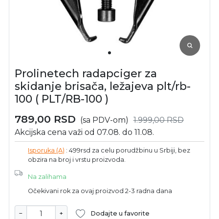
Prolinetech radapciger za
skidanje brisača, ležajeva plt/rb-
100 ( PLT/RB-100 )
789,00
RSD
(sa PDV-om)
1.999,00
RSD
Akcijska cena važi od 07.08. do 11.08.
Isporuka (A)
: 499rsd za celu porudžbinu u Srbiji, bez
obzira na broj i vrstu proizvoda.
Na zalihama
Očekivani rok za ovaj proizvod 2-3 radna dana
−
+
Dodajte u favorite