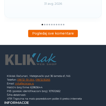
31 avg. 2026
Pogledaj sve komentare
Kliklak Računari, Matejevački put 36 lamela e1, Niš
Telefon:
018/32-30-264
,
018/3230265
Email:
info@kliklak.rs
Matični broj firme: 62865644
PIB (poreski identifikacioni broj): 107612662
Šifra delatnosti:
4791 Trgovina na malo posredstvom pošte ili preko interneta
INFORMACIJE