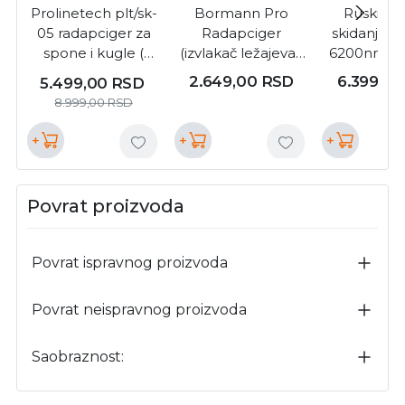
Prolinetech plt/sk-
Bormann Pro
Ruski klj
05 radapciger za
Radapciger
skidanje t
spone i kugle (
(izvlakač ležajeva),
6200nm m5
PLT/SK-05 )
trokraki 75mm-
M57115
2.649,00
RSD
6.399,0
5.499,00
RSD
100mm-150mm (
8.999,00
RSD
BHT7582 )
+
+
+
Povrat proizvoda
Povrat ispravnog proizvoda
Povrat neispravnog proizvoda
Saobraznost: