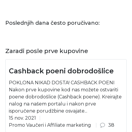
Poslednjih dana često poručivano:
Zaradi posle prve kupovine
Cashback poeni dobrodošlice
POKLONA NIKAD DOSTA! CASHBACK POENI
Nakon prve kupovine kod nas možete ostvariti
poene dobrodošlice (Cashback poene). Kreirajte
nalog na našem portalu i nakon prve
isporučene porudžbine osvajate...
15 nov. 2021
Promo Vaučeri i Affiliate marketing
38