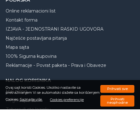
Online reklamacioni list
Kontakt forma
IZJAVA - JEDNOSTRANI RASKID UGOVORA
Najčešće postavljana pitanja
Mapa sajta
100% Sigurna kupovina
Reklamacije - Povrat paketa - Prava i Obaveze
NALOG KORISNIKA
Ovaj sajt koristi Cookies. Ukoliko nastavite sa
Prihvati sve
Moj nalog
pretraživanjem Vi se automatski slažete sa korišćenjem
Prihvati
Cookies.
Saznajte više.
Registrujte se
Cookies preferencije
neophodne
Zaboravili ste lozinku
Porudžbine
Omiljeni proizvodi
Upit o trenutnom statusu porudžbine