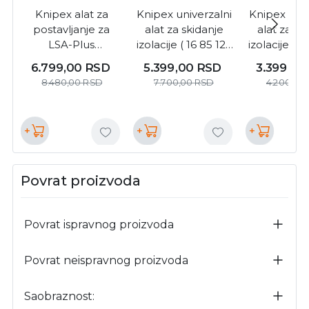
Knipex alat za
Knipex univerzalni
Knipex univ
postavljanje za
alat za skidanje
alat za sk
LSA-Plus
izolacije ( 16 85 125
izolacije ( 1
konstrukcije 175
SB )
SB )
6.799,00
RSD
5.399,00
RSD
3.399,0
mm ( 97 40 10 )
8.480,00
RSD
7.700,00
RSD
4.200,00
+
+
+
Povrat proizvoda
Povrat ispravnog proizvoda
Povrat neispravnog proizvoda
Saobraznost: