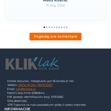
Miloš Roknić
31 avg. 2026
Pogledaj sve komentare
Kliklak Računari, Matejevački put 36 lamela e1, Niš
Telefon:
018/32-30-264
,
018/3230265
Email:
info@kliklak.rs
Matični broj firme: 62865644
PIB (poreski identifikacioni broj): 107612662
Šifra delatnosti:
4791 Trgovina na malo posredstvom pošte ili preko interneta
INFORMACIJE