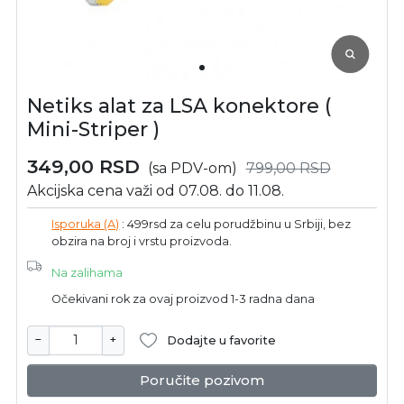
Netiks alat za LSA konektore (
Mini-Striper )
349,00
RSD
(sa PDV-om)
799,00
RSD
Akcijska cena važi od 07.08. do 11.08.
Isporuka (A)
: 499rsd za celu porudžbinu u Srbiji, bez
obzira na broj i vrstu proizvoda.
Na zalihama
Očekivani rok za ovaj proizvod 1-3 radna dana
−
+
Dodajte u favorite
Poručite pozivom