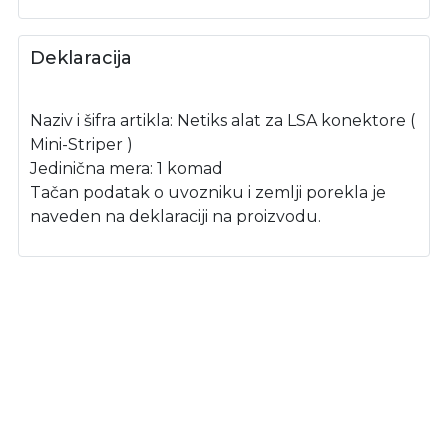
Deklaracija
Naziv i šifra artikla: Netiks alat za LSA konektore (
Mini-Striper )
Jedinična mera: 1 komad
Tačan podatak o uvozniku i zemlji porekla je
naveden na deklaraciji na proizvodu.