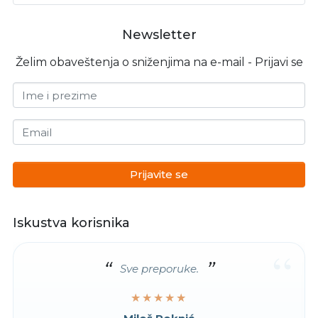
Newsletter
Želim obaveštenja o sniženjima na e-mail - Prijavi se
Ime i prezime
Email
Prijavite se
Iskustva korisnika
“
Sve preporuke.
★★★★★
★★★★★