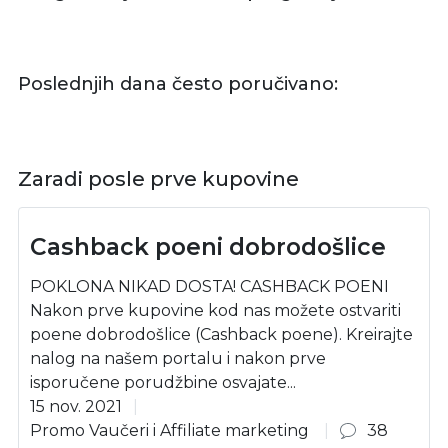
Poslednjih dana često poručivano:
Zaradi posle prve kupovine
Cashback poeni dobrodošlice
POKLONA NIKAD DOSTA! CASHBACK POENI
Nakon prve kupovine kod nas možete ostvariti
poene dobrodošlice (Cashback poene). Kreirajte
nalog na našem portalu i nakon prve
isporučene porudžbine osvajate...
15 nov. 2021
Promo Vaučeri i Affiliate marketing
38