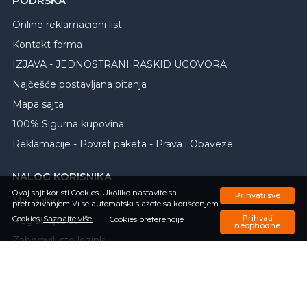
PODRŠKA
Online reklamacioni list
Kontakt forma
IZJAVA - JEDNOSTRANI RASKID UGOVORA
Najčešće postavljana pitanja
Mapa sajta
100% Sigurna kupovina
Reklamacije - Povrat paketa - Prava i Obaveze
NALOG KORISNIKA
Ovaj sajt koristi Cookies. Ukoliko nastavite sa
Prihvati sve
Moj nalog
pretraživanjem Vi se automatski slažete sa korišćenjem
Prihvati
Cookies.
Saznajte više.
Registrujte se
Cookies preferencije
neophodne
Zaboravili ste lozinku
Porudžbine
Omiljeni proizvodi
Upit o trenutnom statusu porudžbine