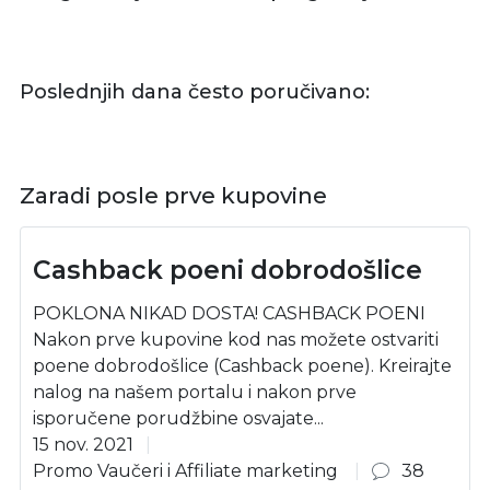
Poslednjih dana često poručivano:
Zaradi posle prve kupovine
Cashback poeni dobrodošlice
POKLONA NIKAD DOSTA! CASHBACK POENI
Nakon prve kupovine kod nas možete ostvariti
poene dobrodošlice (Cashback poene). Kreirajte
nalog na našem portalu i nakon prve
isporučene porudžbine osvajate...
15 nov. 2021
Promo Vaučeri i Affiliate marketing
38