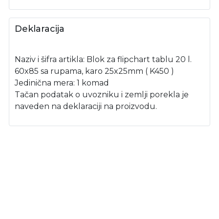
Deklaracija
Naziv i šifra artikla: Blok za flipchart tablu 20 l.
60x85 sa rupama, karo 25x25mm ( K450 )
Jedinična mera: 1 komad
Tačan podatak o uvozniku i zemlji porekla je
naveden na deklaraciji na proizvodu.