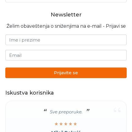
Newsletter
Želim obaveštenja o sniženjima na e-mail - Prijavi se
Ime i prezime
Email
Prijavite se
Iskustva korisnika
“
Sve preporuke.
★★★★★
★★★★★