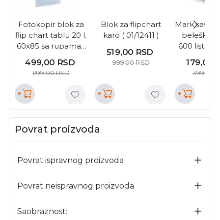
Fotokopir blok za
Blok za flipchart
Mark savpo 
flip chart tablu 20 l.
karo ( 01/12411 )
beleške 7
60x85 sa rupama (
600 lista,l
519,00
RSD
5358 )
060206 ( 
499,00
RSD
179,00
999,00
RSD
899,00
RSD
399,00
+
+
+
Povrat proizvoda
Povrat ispravnog proizvoda
Povrat neispravnog proizvoda
Saobraznost: