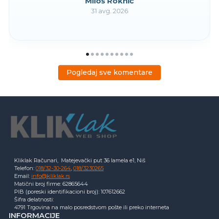
Miloš Roknić
31 avg. 2026
Pogledaj sve komentare
Kliklak Računari, Matejevački put 36 lamela e1, Niš
Telefon:
018/32-30-264
,
018/3230265
Email:
info@kliklak.rs
Matični broj firme: 62865644
PIB (poreski identifikacioni broj): 107612662
Šifra delatnosti:
4791 Trgovina na malo posredstvom pošte ili preko interneta
INFORMACIJE