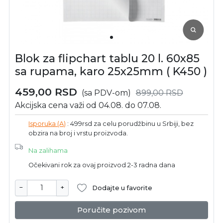
Blok za flipchart tablu 20 l. 60x85
sa rupama, karo 25x25mm ( K450 )
459,00
RSD
(sa PDV-om)
899,00
RSD
Akcijska cena važi od 04.08. do 07.08.
Isporuka (A)
: 499rsd za celu porudžbinu u Srbiji, bez
obzira na broj i vrstu proizvoda.
Na zalihama
Očekivani rok za ovaj proizvod 2-3 radna dana
−
+
Dodajte u favorite
Poručite pozivom