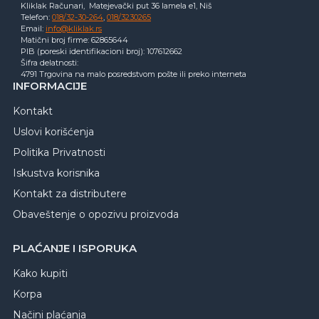
Kliklak Računari, Matejevački put 36 lamela e1, Niš
Telefon:
018/32-30-264
,
018/3230265
Email:
info@kliklak.rs
Matični broj firme: 62865644
PIB (poreski identifikacioni broj): 107612662
Šifra delatnosti:
4791 Trgovina na malo posredstvom pošte ili preko interneta
INFORMACIJE
Kontakt
Uslovi korišćenja
Politika Privatnosti
Iskustva korisnika
Kontakt za distributere
Obaveštenje o opozivu proizvoda
PLAĆANJE I ISPORUKA
Kako kupiti
Korpa
Načini plaćanja