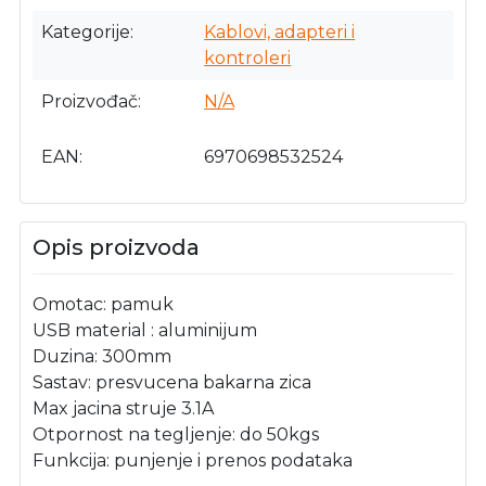
Kategorije
Kablovi, adapteri i
kontroleri
Proizvođač
N/A
EAN
6970698532524
Opis proizvoda
Omotac: pamuk
USB material : aluminijum
Duzina: 300mm
Sastav: presvucena bakarna zica
Max jacina struje 3.1A
Otpornost na tegljenje: do 50kgs
Funkcija: punjenje i prenos podataka