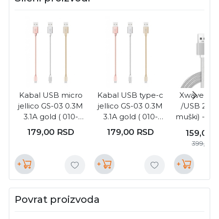
Kabal USB micro
Kabal USB type-c
Xwave USB
jellico GS-03 0.3M
jellico GS-03 0.3M
/USB 2.0 (t
3.1A gold ( 010-
3.1A gold ( 010-
muški) -Mi
0387 )
0385 )
(tip A
179,00
RSD
179,00
RSD
159,00
muški)/d
399,00
1,2m/2A/Al
/srebrni upl
+
+
+
USB Micro 
Al /silv
Povrat proizvoda