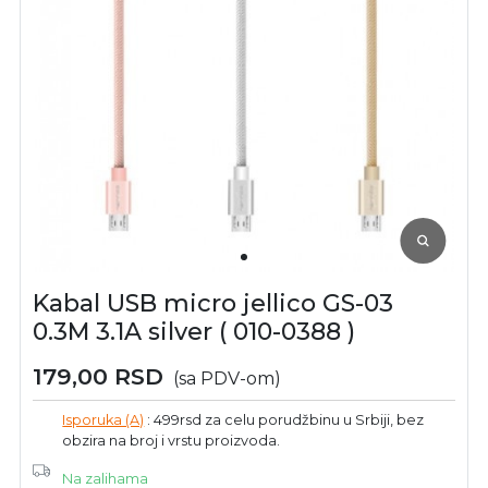
Kabal USB micro jellico GS-03
0.3M 3.1A silver ( 010-0388 )
179,00
RSD
(sa PDV-om)
Isporuka (A)
: 499rsd za celu porudžbinu u Srbiji, bez
obzira na broj i vrstu proizvoda.
Na zalihama