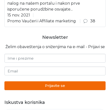
nalog na našem portalu i nakon prve
isporučene porudžbine osvajate...
15 nov. 2021
Promo Vaučeri i Affiliate marketing
38
Newsletter
Želim obaveštenja o sniženjima na e-mail - Prijavi se
Ime i prezime
Email
Prijavite se
Iskustva korisnika