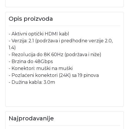
Opis proizvoda
- Aktivni optički HDMI kabl
- Verzija: 2.1 (podržava i predhodne verzije 2.0,
1.4)
- Rezolucija do 8K 60Hz (podržava i niže)
- Brzina do 48Gbps
- Konektori: muški na muški
- Pozlaćeni konektori (24K) sa 19 pinova
- Dužina kabla: 3.0m
Najprodavanije