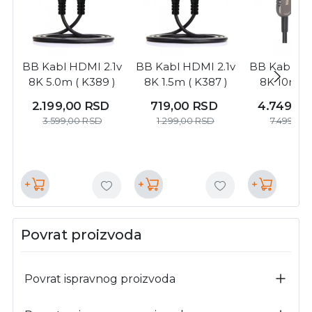
BB Kabl HDMI 2.1v
BB Kabl HDMI 2.1v
BB Kabl HD
8K 5.0m ( K389 )
8K 1.5m ( K387 )
8K 10m ( 
2.199,00
RSD
719,00
RSD
4.749,0
3.599,00
RSD
1.299,00
RSD
7.499,00
+
+
+
Povrat proizvoda
Povrat ispravnog proizvoda