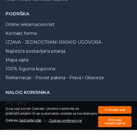
PODRŠKA
Online reklamacioni list
Kontakt forma
IZJAVA - JEDNOSTRANI RASKID UGOVORA
Najčešće postavljana pitanja
Mapa sajta
100% Sigurna kupovina
Reklamacije - Povrat paketa - Prava i Obaveze
NALOG KORISNIKA
Moj nalog
Ovaj sajt koristi Cookies. Ukoliko nastavite sa
Prihvati sve
Registrujte se
pretraživanjem Vi se automatski slažete sa korišćenjem
Prihvati
Cookies.
Saznajte više.
Zaboravili ste lozinku
Cookies preferencije
neophodne
Porudžbine