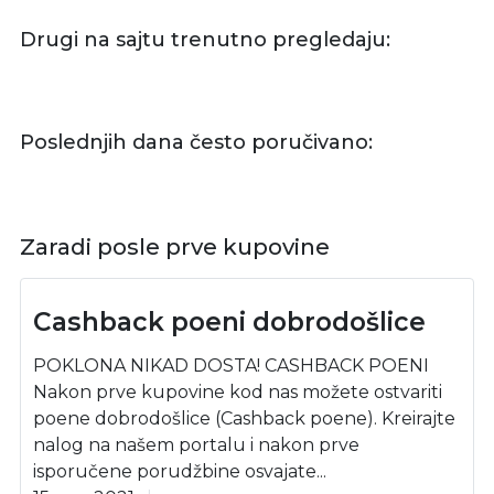
Drugi na sajtu trenutno pregledaju:
Poslednjih dana često poručivano:
Zaradi posle prve kupovine
Cashback poeni dobrodošlice
POKLONA NIKAD DOSTA! CASHBACK POENI
Nakon prve kupovine kod nas možete ostvariti
poene dobrodošlice (Cashback poene). Kreirajte
nalog na našem portalu i nakon prve
isporučene porudžbine osvajate...