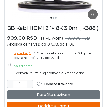
BB Kabl HDMI 2.1v 8K 3.0m ( K388 )
909,00
RSD
(sa PDV-om)
1.799,00
RSD
Akcijska cena važi od 07.08. do 11.08.
Isporuka (A)
: 499rsd za celu porudžbinu u Srbiji, bez
obzira na broj i vrstu proizvoda.
Na zalihama
Očekivani rok za ovaj proizvod 2-3 radna dana
−
+
Dodajte u favorite
Poručite pozivom
Dodajte u korpu