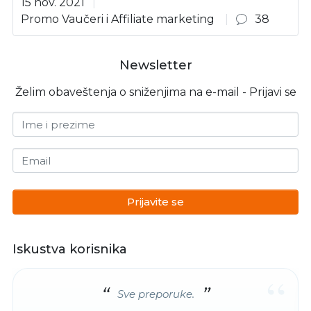
15 nov. 2021
Promo Vaučeri i Affiliate marketing
38
Newsletter
Želim obaveštenja o sniženjima na e-mail - Prijavi se
Ime i prezime
Email
Prijavite se
Iskustva korisnika
“
Sve preporuke.