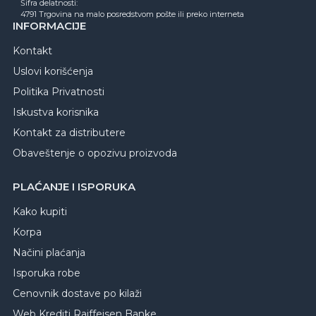
Šifra delatnosti:
4791 Trgovina na malo posredstvom pošte ili preko interneta
INFORMACIJE
Kontakt
Uslovi korišćenja
Politika Privatnosti
Iskustva korisnika
Kontakt za distributere
Obaveštenje o opozivu proizvoda
PLAĆANJE I ISPORUKA
Kako kupiti
Korpa
Načini plaćanja
Isporuka robe
Cenovnik dostave po kilaži
Web Krediti Raiffeisen Banke