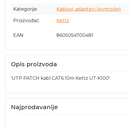
Kategorije
Kablovi, adapteri i kontroleri
Proizvođač
Kettz
EAN
8605054700481
Opis proizvoda
'UTP PATCH kabl CAT6 10m Kettz UT-K100'
Najprodavanije