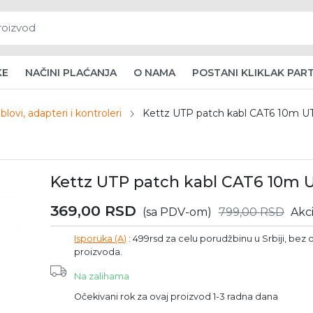
KE
NAČINI PLAĆANJA
O NAMA
POSTANI KLIKLAK PAR
blovi, adapteri i kontroleri
Kettz UTP patch kabl CAT6 10m UT-
Kettz UTP patch kabl CAT6 10m UT
369,00
RSD
(sa PDV-om)
799,00
RSD
Akci
Isporuka (A)
: 499rsd za celu porudžbinu u Srbiji, bez o
proizvoda.
Na zalihama
Očekivani rok za ovaj proizvod 1-3 radna dana