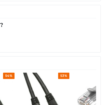
d?
54%
53%