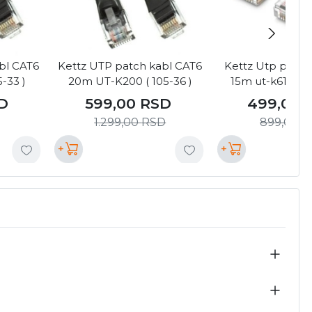
bl CAT6
Kettz UTP patch kabl CAT6
Kettz Utp patch
-33 )
20m UT-K200 ( 105-36 )
15m ut-k6150g (
D
599,00
RSD
499,00
1.299,00
RSD
899,00
R
+
+