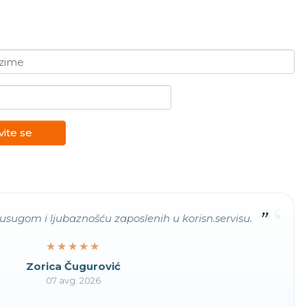
ezime
vite se
“
usugom i ljubaznošću zaposlenih u korisn.servisu.
★★★★★
★★★★★
Zorica Čugurović
07 avg. 2026