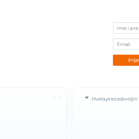
Ime i pr
Email
Prija
“
Hvala,prezadovoljni 