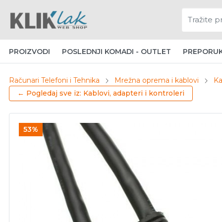
PROIZVODI
POSLEDNJI KOMADI - OUTLET
PREPORU
Računari Telefoni i Tehnika
Mrežna oprema i kablovi
Ka
← Pogledaj sve iz: Kablovi, adapteri i kontroleri
53%