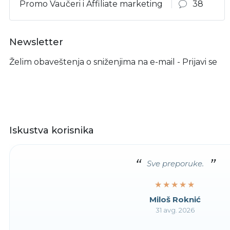
Promo Vaučeri i Affiliate marketing
38
Newsletter
Želim obaveštenja o sniženjima na e-mail - Prijavi se
Iskustva korisnika
Sve preporuke.
★★★★★
★★★★★
Miloš Roknić
31 avg. 2026