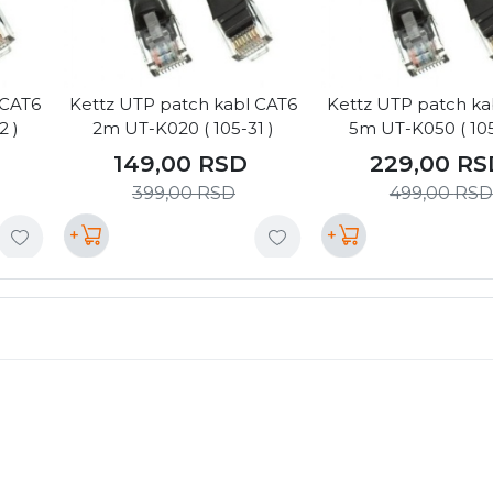
 CAT6
Kettz UTP patch kabl CAT6
Kettz UTP patch ka
2 )
2m UT-K020 ( 105-31 )
5m UT-K050 ( 105
149,00
RSD
229,00
RS
399,00
RSD
499,00
RSD
+
+