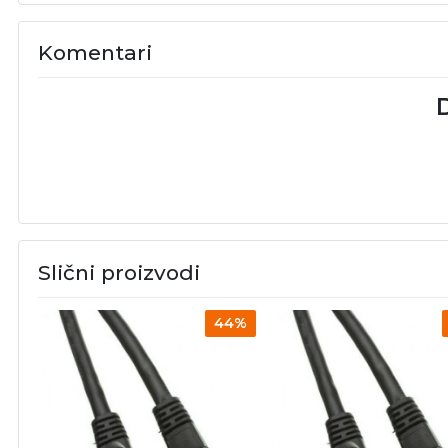
Komentari
D
Slični proizvodi
44%