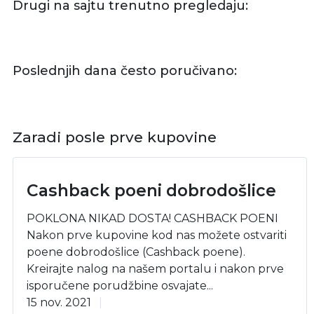
Drugi na sajtu trenutno pregledaju:
Poslednjih dana često poručivano:
Zaradi posle prve kupovine
Cashback poeni dobrodošlice
POKLONA NIKAD DOSTA! CASHBACK POENI
Nakon prve kupovine kod nas možete ostvariti
poene dobrodošlice (Cashback poene).
Kreirajte nalog na našem portalu i nakon prve
isporučene porudžbine osvajate...
15 nov. 2021