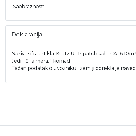
Saobraznost:
Deklaracija
Naziv i šifra artikla: Kettz UTP patch kabl CAT6 10m
Jedinična mera: 1 komad
Tačan podatak o uvozniku i zemlji porekla je naved