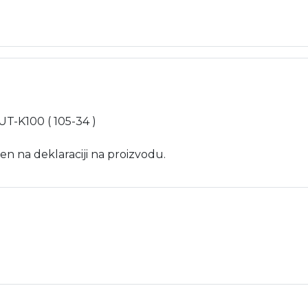
 UT-K100 ( 105-34 )
en na deklaraciji na proizvodu.