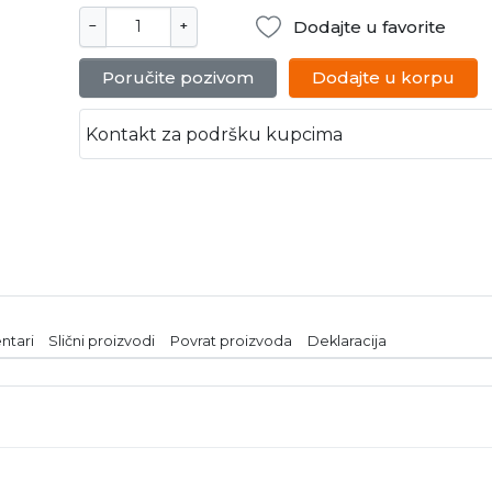
Dodajte u favorite
−
+
Poručite pozivom
Dodajte u korpu
Kontakt za podršku kupcima
ntari
Slični proizvodi
Povrat proizvoda
Deklaracija