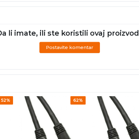
a li imate, ili ste koristili ovaj proizvo
Postavite komentar
52%
62%