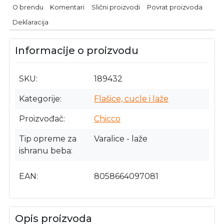
O brendu
Komentari
Slični proizvodi
Povrat proizvoda
Deklaracija
Informacije o proizvodu
SKU
189432
Kategorije
Flašice, cucle i laže
Proizvođač
Chicco
Tip opreme za
Varalice - laže
ishranu beba
EAN
8058664097081
Opis proizvoda