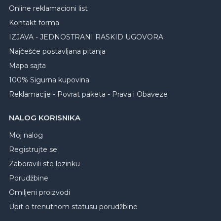
Online reklamacioni list
Kontakt forma
IZJAVA - JEDNOSTRANI RASKID UGOVORA
Najčešće postavljana pitanja
Mapa sajta
100% Sigurna kupovina
Reklamacije - Povrat paketa - Prava i Obaveze
NALOG KORISNIKA
Moj nalog
Registrujte se
Zaboravili ste lozinku
Porudžbine
Omiljeni proizvodi
Upit o trenutnom statusu porudžbine