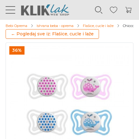
Bebi Oprema
Ishrana beba - oprema
Flašice, cucle i laže
Chicco la
← Pogledaj sve iz: Flašice, cucle i laže
36%