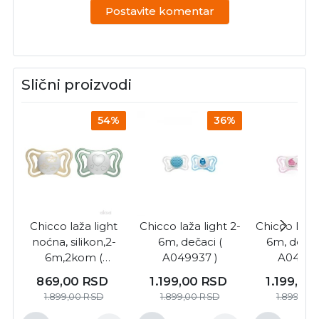
Postavite komentar
Slični proizvodi
54%
36%
Chicco laža light
Chicco laža light 2-
Chicco laža 
noćna, silikon,2-
6m, dečaci (
6m, devoj
6m,2kom (
A049937 )
A04993
A075989 )
869,00
RSD
1.199,00
RSD
1.199,00
1.899,00
RSD
1.899,00
RSD
1.899,00