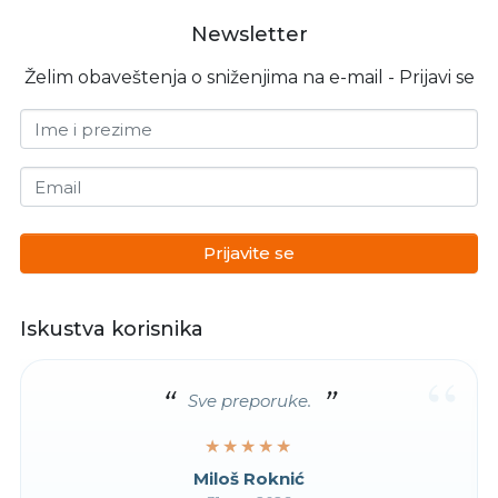
Newsletter
Želim obaveštenja o sniženjima na e-mail - Prijavi se
Ime i prezime
Email
Prijavite se
Iskustva korisnika
“
Sve preporuke.
★★★★★
★★★★★
Miloš Roknić