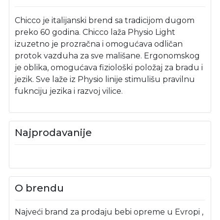
Chicco je italijanski brend sa tradicijom dugom
preko 60 godina. Chicco laža Physio Light
izuzetno je prozračna i omogućava odličan
protok vazduha za sve mališane. Ergonomskog
je oblika, omogućava fiziološki položaj za bradu i
jezik. Sve laže iz Physio linije stimulišu pravilnu
fuknciju jezika i razvoj vilice.
Najprodavanije
O brendu
Najveći brand za prodaju bebi opreme u Evropi ,