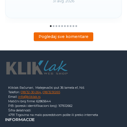
31 avg. 2026
Pogledaj sve komentare
Kliklak Računari, Matejevački put 36 lamela e1, Niš
Telefon:
018/32-30-264
,
018/3230265
Email:
info@kliklak.rs
Matični broj firme: 62865644
PIB (poreski identifikacioni broj): 107612662
Šifra delatnosti:
4791 Trgovina na malo posredstvom pošte ili preko interneta
INFORMACIJE