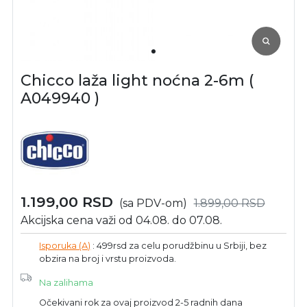
Chicco laža light noćna 2-6m (
A049940 )
1.199,00
RSD
(sa PDV-om)
1.899,00
RSD
Akcijska cena važi od 04.08. do 07.08.
Isporuka (A)
: 499rsd za celu porudžbinu u Srbiji, bez
obzira na broj i vrstu proizvoda.
Na zalihama
Očekivani rok za ovaj proizvod 2-5 radnih dana