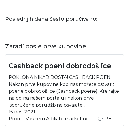
Poslednjih dana često poručivano:
Zaradi posle prve kupovine
Cashback poeni dobrodošlice
POKLONA NIKAD DOSTA! CASHBACK POENI
Nakon prve kupovine kod nas možete ostvariti
poene dobrodošlice (Cashback poene). Kreirajte
nalog na našem portalu i nakon prve
isporučene porudžbine osvajate...
15 nov. 2021
Promo Vaučeri i Affiliate marketing
38