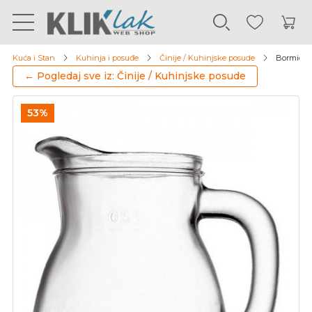
Kuća i Stan
Kuhinja i posuđe
Činije / Kuhinjske posude
Bormioli b
← Pogledaj sve iz: Činije / Kuhinjske posude
53%