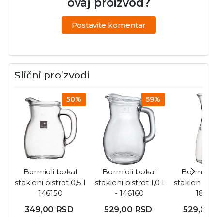
ovaj proizvod?
Postavite komentar
Slični proizvodi
50%
59%
Bormioli bokal
Bormioli bokal
Bormioli 
stakleni bistrot 0,5 l
stakleni bistrot 1,0 l
stakleni mis
146150
- 146160
18416
349,00
RSD
529,00
RSD
529,00