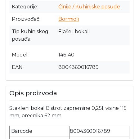
Kategorije
Činije / Kuhinjske posude
Proizvođač
Bormioli
Tip kuhinjskog
Flaše i bokali
posuđa
Model
146140
EAN
8004360016789
Opis proizvoda
Stakleni bokal Bistrot zapremine 0,25l, visine 115
mm, prečnika 62 mm.
Barcode
8004360016789