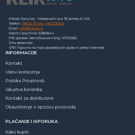
Kliklak Računari, Matejevački put 36 lamela e1, Niš
Telefon:
018/32-30-264
,
018/3230265
Email:
info@kliklak.rs
Matični broj firme: 62865644
PIB (poreski identifikacioni broj): 107612662
Šifra delatnosti:
4791 Trgovina na malo posredstvom pošte ili preko interneta
INFORMACIJE
Kontakt
Uslovi korišćenja
Politika Privatnosti
Iskustva korisnika
Kontakt za distributere
Obaveštenje o opozivu proizvoda
PLAĆANJE I ISPORUKA
Kako kupiti