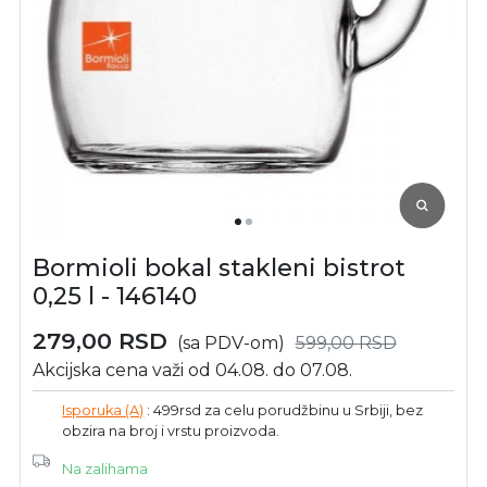
Bormioli bokal stakleni bistrot
0,25 l - 146140
279,00
RSD
(sa PDV-om)
599,00
RSD
Akcijska cena važi od 04.08. do 07.08.
Isporuka (A)
: 499rsd za celu porudžbinu u Srbiji, bez
obzira na broj i vrstu proizvoda.
Na zalihama