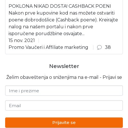
POKLONA NIKAD DOSTA! CASHBACK POENI
Nakon prve kupovine kod nas možete ostvariti
poene dobrodošlice (Cashback poene). Kreirajte
nalog na našem portalu i nakon prve
isporučene porudžbine osvajate...
15 nov. 2021
Promo Vaučeri i Affiliate marketing
38
Newsletter
Želim obaveštenja o sniženjima na e-mail - Prijavi se
Ime i prezime
Email
Prijavite se