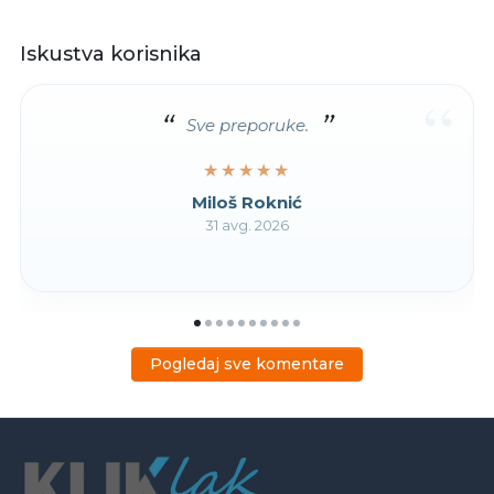
Iskustva korisnika
“
Sve preporuke.
★★★★★
★★★★★
Miloš Roknić
31 avg. 2026
Pogledaj sve komentare