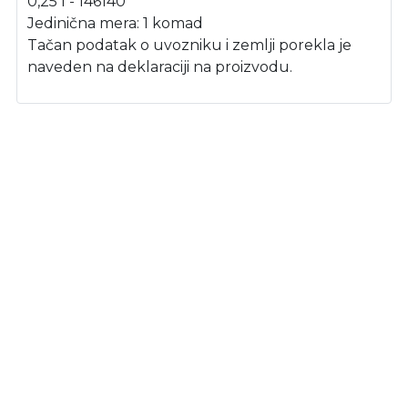
0,25 l - 146140
Jedinična mera: 1 komad
Tačan podatak o uvozniku i zemlji porekla je
naveden na deklaraciji na proizvodu.