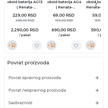
oksid baterija AG13
oksid baterija AG4
oksid bateri
( Renata-
( Renata-
Renata-AG1
AG13/BP10 )
AG4/BP10 )
229,00
RSD
69,00
RSD
59,00
R
499,00
RSD
159,00
RSD
159,00
2.290,00
RSD
690,00
RSD
590,00
/ paket
/ paket
/ pake
+
+
+
Povrat proizvoda
Povrat ispravnog proizvoda
Povrat neispravnog proizvoda
Saobraznost: