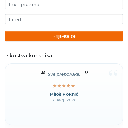
Ime i prezime
Email
Prijavite se
Iskustva korisnika
“
Sve preporuke.
★★★★★
★★★★★
Miloš Roknić
31 avg. 2026