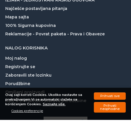
Najčešće postavljana pitanja
Mapa sajta
100% Sigurna kupovina
Reklamacije - Povrat paketa - Prava i Obaveze
NALOG KORISNIKA
Moj nalog
Registrujte se
Zaboravili ste lozinku
Porudžbine
Omiljeni proizvodi
Ovaj sajt koristi Cookies. Ukoliko nastavite sa
Prihvati sve
pretraživanjem Vi se automatski slažete sa
Upit o trenutnom statusu porudžbine
korišćenjem Cookies.
Saznajte više.
Prihvati
neophodne
Cookies preferencije