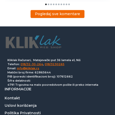
Pogledaj sve komentare
Kliklak Računari, Matejevački put 36 lamela e1, Niš
Telefon:
018/32-30-264
,
018/3230265
Email:
info@kliklak.rs
Matični broj firme: 62865644
PIB (poreski identifikacioni broj): 107612662
Šifra delatnosti:
4791 Trgovina na malo posredstvom pošte ili preko interneta
INFORMACIJE
Kontakt
Uslovi korišćenja
Politika Privatnosti