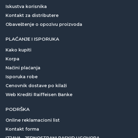
Iskustva korisnika
Kontakt za distributere
Obaveštenje o opozivu proizvoda
PLAĆANJE I ISPORUKA
Kako kupiti
Korpa
Načini plaćanja
Isporuka robe
Cenovnik dostave po kilaži
Web Krediti Raiffeisen Banke
PODRŠKA
Online reklamacioni list
Kontakt forma
IZJAVA - JEDNOSTRANI RASKID UGOVORA