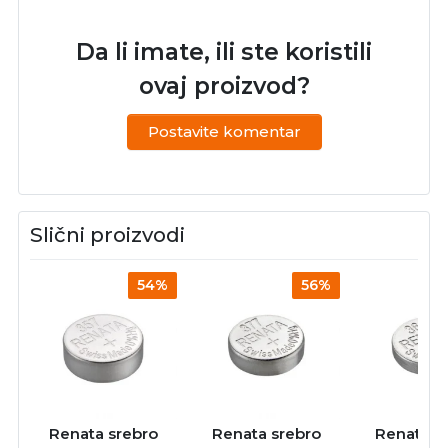
Da li imate, ili ste koristili
ovaj proizvod?
Postavite komentar
Slični proizvodi
54%
56%
Renata srebro
Renata srebro
Renata s