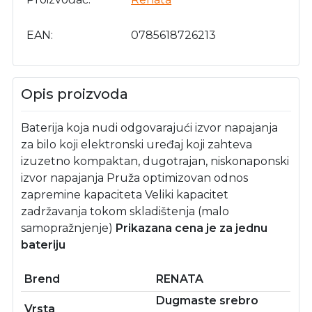
EAN
0785618726213
Opis proizvoda
Baterija koja nudi odgovarajući izvor napajanja
za bilo koji elektronski uređaj koji zahteva
izuzetno kompaktan, dugotrajan, niskonaponski
izvor napajanja Pruža optimizovan odnos
zapremine kapaciteta Veliki kapacitet
zadržavanja tokom skladištenja (malo
samopražnjenje)
Prikazana cena je za jednu
bateriju
Brend
RENATA
Dugmaste srebro
Vrsta