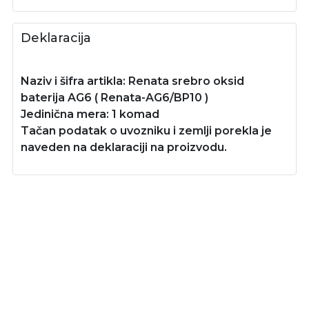
Deklaracija
Naziv i šifra artikla: Renata srebro oksid
baterija AG6 ( Renata-AG6/BP10 )
Jedinična mera: 1 komad
Tačan podatak o uvozniku i zemlji porekla je
naveden na deklaraciji na proizvodu.