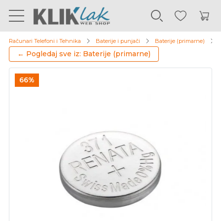
Računari Telefoni i Tehnika
Baterije i punjači
Baterije (primarne)
← Pogledaj sve iz: Baterije (primarne)
66%