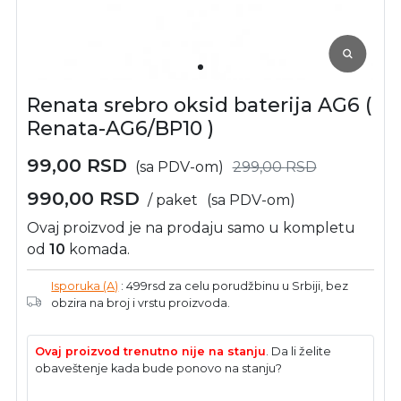
Renata srebro oksid baterija AG6 (
Renata-AG6/BP10 )
99,00
RSD
(sa PDV-om)
299,00
RSD
990,00
RSD
/ paket
(sa PDV-om)
Ovaj proizvod je na prodaju samo u kompletu
od
10
komada.
Isporuka (A)
: 499rsd za celu porudžbinu u Srbiji, bez
obzira na broj i vrstu proizvoda.
Ovaj proizvod trenutno nije na stanju
. Da li želite
obaveštenje kada bude ponovo na stanju?