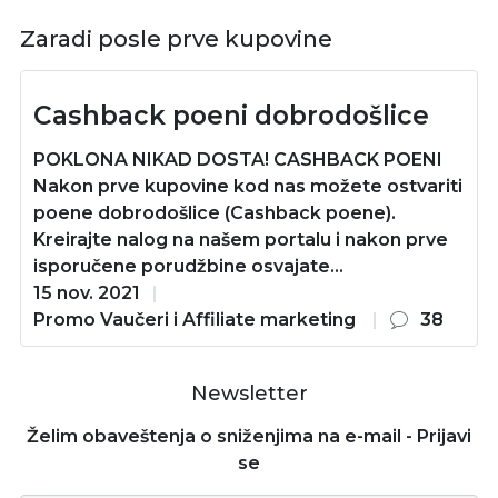
Zaradi posle prve kupovine
Cashback poeni dobrodošlice
POKLONA NIKAD DOSTA! CASHBACK POENI
Nakon prve kupovine kod nas možete ostvariti
poene dobrodošlice (Cashback poene).
Kreirajte nalog na našem portalu i nakon prve
isporučene porudžbine osvajate...
15 nov. 2021
Promo Vaučeri i Affiliate marketing
38
Newsletter
Želim obaveštenja o sniženjima na e-mail - Prijavi
se