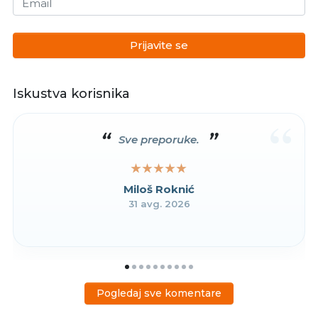
Email
Prijavite se
Iskustva korisnika
“
Sve preporuke.
★★★★★
★★★★★
Miloš Roknić
31 avg. 2026
Pogledaj sve komentare