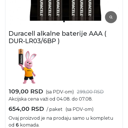
Duracell alkalne baterije AAA (
DUR-LR03/6BP )
109,00
RSD
(sa PDV-om)
299,00
RSD
Akcijska cena važi od 04.08. do 07.08.
654,00
RSD
/ paket
(sa PDV-om)
Ovaj proizvod je na prodaju samo u kompletu
od
6
komada.