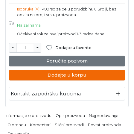
Isporuka (A)
: 499rsd za celu porudžbinu u Srbiji, bez
obzira na broj i vrstu proizvoda.
Na zalihama
Očekivani rok za ovaj proizvod 1-3 radna dana
−
+
Dodajte u favorite
Poručite pozivom
Dodajte u korpu
Kontakt za podršku kupcima
Informacije o proizvodu
Opis proizvoda
Najprodavanije
O brendu
Komentari
Slični proizvodi
Povrat proizvoda
Deklaracija