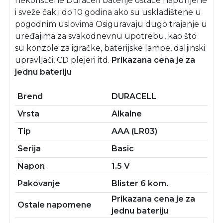
nekorišćene Duracell baterije ostaće napunjene
i sveže čak i do 10 godina ako su uskladištene u
pogodnim uslovima Osiguravaju dugo trajanje u
uređajima za svakodnevnu upotrebu, kao što
su konzole za igračke, baterijske lampe, daljinski
upravljači, CD plejeri itd.
Prikazana cena je za
jednu bateriju
Brend
DURACELL
Vrsta
Alkalne
Tip
AAA (LR03)
Serija
Basic
Napon
1.5 V
Pakovanje
Blister 6 kom.
Prikazana cena je za
Ostale napomene
jednu bateriju