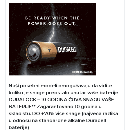
Naši posebni modeli omogućavaju da vidite
koliko je snage preostalo unutar vaše baterije.
DURALOCK – 10 GODINA ČUVA SNAGU VAŠE
BATERIJE** Zagarantovano 10 godina u
skladištu. DO +70% više snage (najveća razlika
u odnosu na standardne alkalne Duracell
baterije)