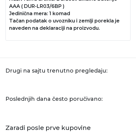
AAA ( DUR-LR03/6BP )
Jedinična mera: 1 komad
Tačan podatak o uvozniku i zemlji porekla je
naveden na deklaraciji na proizvodu.
Drugi na sajtu trenutno pregledaju:
Poslednjih dana često poručivano:
Zaradi posle prve kupovine