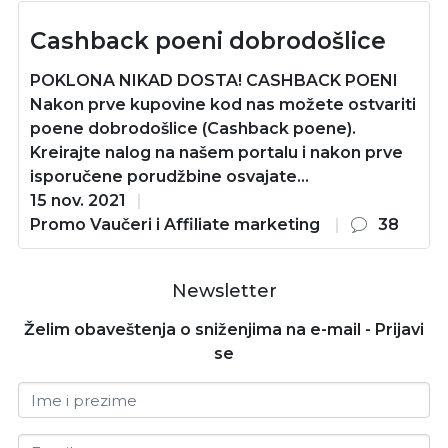
Cashback poeni dobrodošlice
POKLONA NIKAD DOSTA! CASHBACK POENI
Nakon prve kupovine kod nas možete ostvariti
poene dobrodošlice (Cashback poene).
Kreirajte nalog na našem portalu i nakon prve
isporučene porudžbine osvajate...
15 nov. 2021
Promo Vaučeri i Affiliate marketing
38
Newsletter
Želim obaveštenja o sniženjima na e-mail - Prijavi
se
Ime i prezime