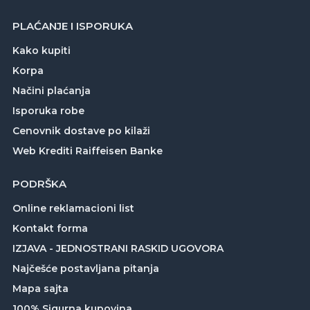
PLAĆANJE I ISPORUKA
Kako kupiti
Korpa
Načini plaćanja
Isporuka robe
Cenovnik dostave po kilaži
Web Krediti Raiffeisen Banke
PODRŠKA
Online reklamacioni list
Kontakt forma
IZJAVA - JEDNOSTRANI RASKID UGOVORA
Najčešće postavljana pitanja
Mapa sajta
100% Sigurna kupovina