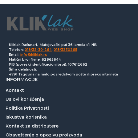
Kliklak Računari, Matejevački put 36 lamela e1, Niš
Telefon:
018/32-30-264
,
018/3230265
Email:
info@kliklak.rs
Matični broj firme: 62865644
PIB (poreski identifikacioni broj): 107612662
Šifra delatnosti:
4791 Trgovina na malo posredstvom pošte ili preko interneta
INFORMACIJE
Kontakt
Uslovi korišćenja
Politika Privatnosti
Iskustva korisnika
Kontakt za distributere
Obaveštenje o opozivu proizvoda