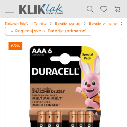
Računari Telefoni i Tehnika
Baterije i punjači
Baterije (primarne)
← Pogledaj sve iz: Baterije (primarne)
63%