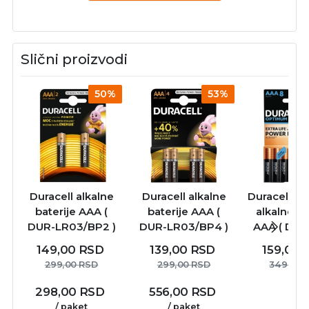
Slični proizvodi
50%
53%
Duracell alkalne
Duracell alkalne
Duracell O
baterije AAA (
baterije AAA (
alkalne ba
DUR-LR03/BP2 )
DUR-LR03/BP4 )
AAA ( DUR
LR03/BP
149,00
RSD
139,00
RSD
159,00
299,00
RSD
299,00
RSD
349,00
298,00
RSD
556,00
RSD
/ paket
/ paket