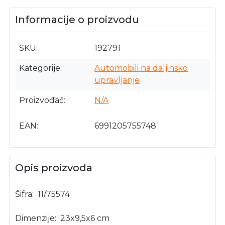
Informacije o proizvodu
SKU
192791
Kategorije
Automobili na daljinsko
upravljanje
Proizvođač
N/A
EAN
6991205755748
Opis proizvoda
Šifra: 11/75574
Dimenzije: 23x9,5x6 cm