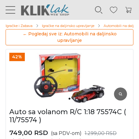
Igračke i Zabava
Igračke na daljinsko upravljanje
Automobili na daljins
← Pogledaj sve iz: Automobili na daljinsko
upravljanje
42%
Auto sa volanom R/C 1:18 75574C (
11/75574 )
749,00
RSD
(sa PDV-om)
1.299,00
RSD