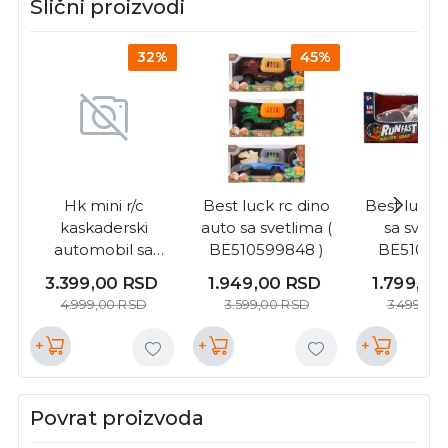
Slični proizvodi
32%
45%
Hk mini r/c
Best luck rc dino
Best luck 
kaskaderski
auto sa svetlima (
sa svetli
automobil sa
BE510599848 )
BE510599
upravljačem (
3.399,00
RSD
1.949,00
RSD
1.799,00
A086998 )
4.999,00
RSD
3.599,00
RSD
3.499,00
+
+
+
Povrat proizvoda