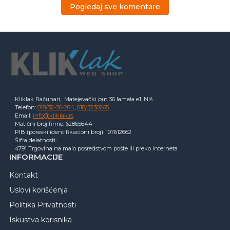
Pogledaj sve komentare
Kliklak Računari, Matejevački put 36 lamela e1, Niš
Telefon:
018/32-30-264
,
018/3230265
Email:
info@kliklak.rs
Matični broj firme: 62865644
PIB (poreski identifikacioni broj): 107612662
Šifra delatnosti:
4791 Trgovina na malo posredstvom pošte ili preko interneta
INFORMACIJE
Kontakt
Uslovi korišćenja
Politika Privatnosti
Iskustva korisnika