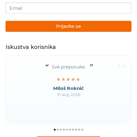
Email
Prijavite se
Iskustva korisnika
“
Sve preporuke.
★★★★★
★★★★★
Miloš Roknić
31 avg. 2026