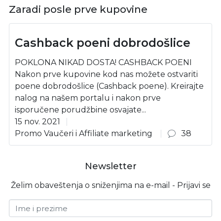
Zaradi posle prve kupovine
Cashback poeni dobrodošlice
POKLONA NIKAD DOSTA! CASHBACK POENI
Nakon prve kupovine kod nas možete ostvariti
poene dobrodošlice (Cashback poene). Kreirajte
nalog na našem portalu i nakon prve
isporučene porudžbine osvajate...
15 nov. 2021
Promo Vaučeri i Affiliate marketing
38
Newsletter
Želim obaveštenja o sniženjima na e-mail - Prijavi se
Ime i prezime