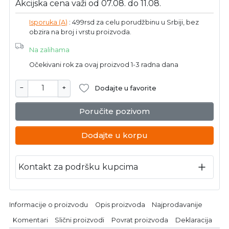
Akcijska cena važi od 07.08. do 11.08.
Isporuka (A)
: 499rsd za celu porudžbinu u Srbiji, bez
obzira na broj i vrstu proizvoda.
Na zalihama
Očekivani rok za ovaj proizvod 1-3 radna dana
−
+
Dodajte u favorite
Poručite pozivom
Dodajte u korpu
Kontakt za podršku kupcima
Informacije o proizvodu
Opis proizvoda
Najprodavanije
Komentari
Slični proizvodi
Povrat proizvoda
Deklaracija