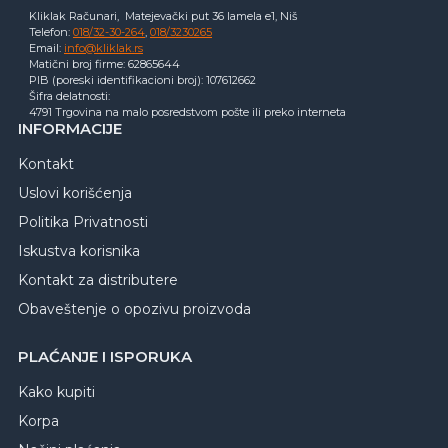
Kliklak Računari, Matejevački put 36 lamela e1, Niš
Telefon:
018/32-30-264
,
018/3230265
Email:
info@kliklak.rs
Matični broj firme: 62865644
PIB (poreski identifikacioni broj): 107612662
Šifra delatnosti:
4791 Trgovina na malo posredstvom pošte ili preko interneta
INFORMACIJE
Kontakt
Uslovi korišćenja
Politika Privatnosti
Iskustva korisnika
Kontakt za distributere
Obaveštenje o opozivu proizvoda
PLAĆANJE I ISPORUKA
Kako kupiti
Korpa