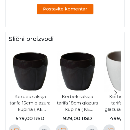
Postavite komentar
Slični proizvodi
Kerbek saksija
Kerbek saksija
Kerbek sa
tarifa 15cm glazura
tarifa 18cm glazura
tarifa 13
kupina ( KE
kupina ( KE
glazura kap
G58/150/011 )
G58/180/011 )
KE G58/135
579,00
RSD
929,00
RSD
499,00