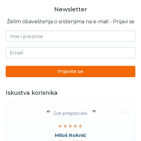
Newsletter
Želim obaveštenja o sniženjima na e-mail - Prijavi se
Ime i prezime
Email
Prijavite se
Iskustva korisnika
“
Sve preporuke.
★★★★★
★★★★★
Miloš Roknić