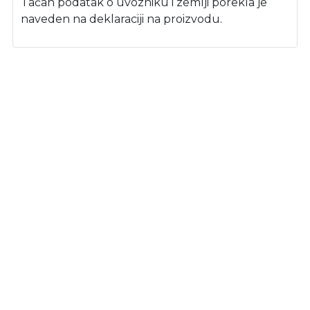
Tačan podatak o uvozniku i zemlji porekla je
naveden na deklaraciji na proizvodu.