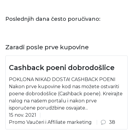
Poslednjih dana često poručivano:
Zaradi posle prve kupovine
Cashback poeni dobrodošlice
POKLONA NIKAD DOSTA! CASHBACK POENI
Nakon prve kupovine kod nas možete ostvariti
poene dobrodošlice (Cashback poene). Kreirajte
nalog na našem portalu i nakon prve
isporučene porudžbine osvajate...
15 nov. 2021
Promo Vaučeri i Affiliate marketing
38