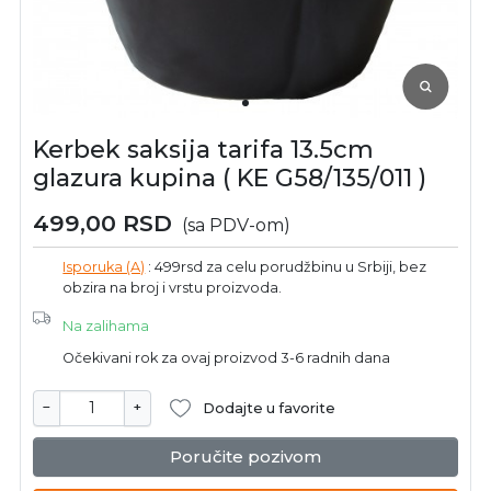
Kerbek saksija tarifa 13.5cm
glazura kupina ( KE G58/135/011 )
499,00
RSD
(sa PDV-om)
Isporuka (A)
: 499rsd za celu porudžbinu u Srbiji, bez
obzira na broj i vrstu proizvoda.
Na zalihama
Očekivani rok za ovaj proizvod 3-6 radnih dana
−
+
Dodajte u favorite
Poručite pozivom