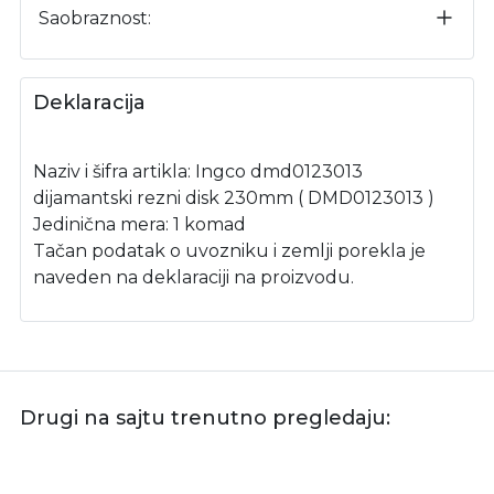
Saobraznost:
Deklaracija
Naziv i šifra artikla: Ingco dmd0123013
dijamantski rezni disk 230mm ( DMD0123013 )
Jedinična mera: 1 komad
Tačan podatak o uvozniku i zemlji porekla je
naveden na deklaraciji na proizvodu.
Drugi na sajtu trenutno pregledaju: