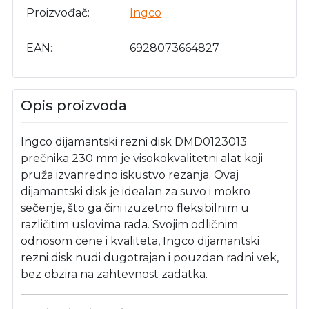
Proizvođač
Ingco
EAN
6928073664827
Opis proizvoda
Ingco dijamantski rezni disk DMD0123013
prečnika 230 mm je visokokvalitetni alat koji
pruža izvanredno iskustvo rezanja. Ovaj
dijamantski disk je idealan za suvo i mokro
sečenje, što ga čini izuzetno fleksibilnim u
različitim uslovima rada. Svojim odličnim
odnosom cene i kvaliteta, Ingco dijamantski
rezni disk nudi dugotrajan i pouzdan radni vek,
bez obzira na zahtevnost zadatka.