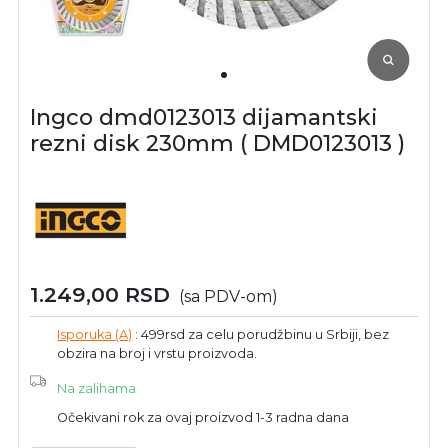
Ingco dmd0123013 dijamantski
rezni disk 230mm ( DMD0123013 )
1.249,00
RSD
(sa PDV-om)
Isporuka (A)
: 499rsd za celu porudžbinu u Srbiji, bez
obzira na broj i vrstu proizvoda.
Na zalihama
Očekivani rok za ovaj proizvod 1-3 radna dana