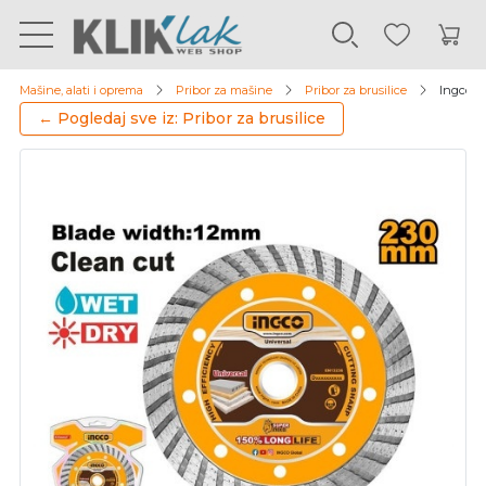
Mašine, alati i oprema
Pribor za mašine
Pribor za brusilice
Ingco d
← Pogledaj sve iz: Pribor za brusilice