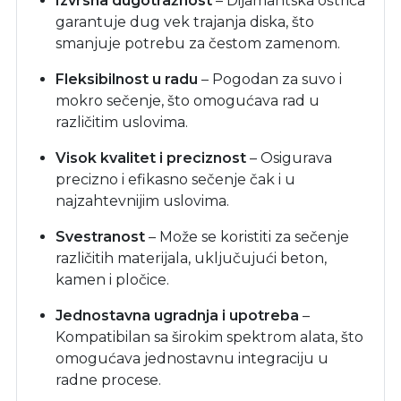
Izvrsna dugotražnost
– Dijamantska oštrica
garantuje dug vek trajanja diska, što
smanjuje potrebu za čestom zamenom.
Fleksibilnost u radu
– Pogodan za suvo i
mokro sečenje, što omogućava rad u
različitim uslovima.
Visok kvalitet i preciznost
– Osigurava
precizno i efikasno sečenje čak i u
najzahtevnijim uslovima.
Svestranost
– Može se koristiti za sečenje
različitih materijala, uključujući beton,
kamen i pločice.
Jednostavna ugradnja i upotreba
–
Kompatibilan sa širokim spektrom alata, što
omogućava jednostavnu integraciju u
radne procese.