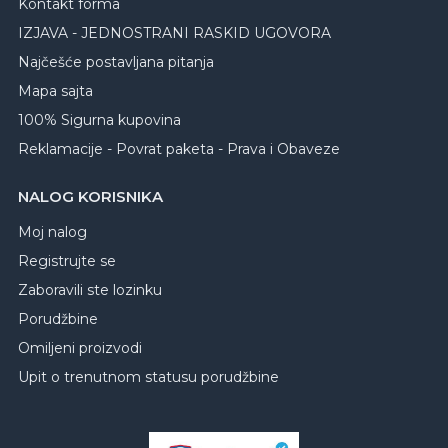
Kontakt forma
IZJAVA - JEDNOSTRANI RASKID UGOVORA
Najčešće postavljana pitanja
Mapa sajta
100% Sigurna kupovina
Reklamacije - Povrat paketa - Prava i Obaveze
NALOG KORISNIKA
Moj nalog
Registrujte se
Zaboravili ste lozinku
Porudžbine
Omiljeni proizvodi
Upit o trenutnom statusu porudžbine