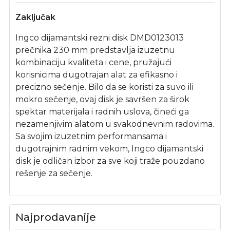
Zaključak
Ingco dijamantski rezni disk DMD0123013
prečnika 230 mm predstavlja izuzetnu
kombinaciju kvaliteta i cene, pružajući
korisnicima dugotrajan alat za efikasno i
precizno sečenje. Bilo da se koristi za suvo ili
mokro sečenje, ovaj disk je savršen za širok
spektar materijala i radnih uslova, čineći ga
nezamenjivim alatom u svakodnevnim radovima.
Sa svojim izuzetnim performansama i
dugotrajnim radnim vekom, Ingco dijamantski
disk je odličan izbor za sve koji traže pouzdano
rešenje za sečenje.
Najprodavanije