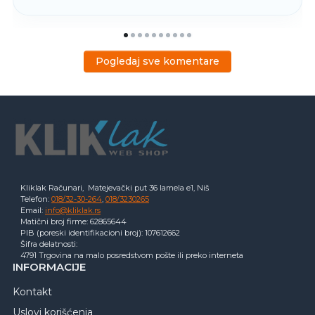
Pogledaj sve komentare
Kliklak Računari, Matejevački put 36 lamela e1, Niš
Telefon:
018/32-30-264
,
018/3230265
Email:
info@kliklak.rs
Matični broj firme: 62865644
PIB (poreski identifikacioni broj): 107612662
Šifra delatnosti:
4791 Trgovina na malo posredstvom pošte ili preko interneta
INFORMACIJE
Kontakt
Uslovi korišćenja