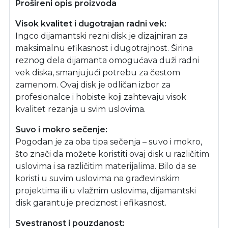
Prošireni opis proizvoda
Visok kvalitet i dugotrajan radni vek:
Ingco dijamantski rezni disk je dizajniran za
maksimalnu efikasnost i dugotrajnost. Širina
reznog dela dijamanta omogućava duži radni
vek diska, smanjujući potrebu za čestom
zamenom. Ovaj disk je odličan izbor za
profesionalce i hobiste koji zahtevaju visok
kvalitet rezanja u svim uslovima.
Suvo i mokro sečenje:
Pogodan je za oba tipa sečenja – suvo i mokro,
što znači da možete koristiti ovaj disk u različitim
uslovima i sa različitim materijalima. Bilo da se
koristi u suvim uslovima na građevinskim
projektima ili u vlažnim uslovima, dijamantski
disk garantuje preciznost i efikasnost.
Svestranost i pouzdanost: