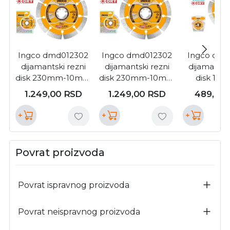
Ingco dmd012302
Ingco dmd012302
Ingco dmd
dijamantski rezni
dijamantski rezni
dijamantsk
disk 230mm-10mm
disk 230mm-10mm
disk 125
super (
super (
DMD0112
1.249,00
RSD
1.249,00
RSD
489,00
DMD012302 )
DMD012302 )
+
+
+
Povrat proizvoda
Povrat ispravnog proizvoda
Povrat neispravnog proizvoda