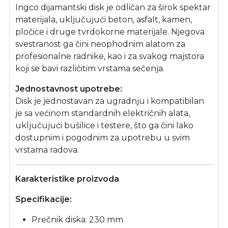
Ingco dijamantski disk je odličan za širok spektar
materijala, uključujući beton, asfalt, kamen,
pločice i druge tvrdokorne materijale. Njegova
svestranost ga čini neophodnim alatom za
profesionalne radnike, kao i za svakog majstora
koji se bavi različitim vrstama sečenja.
Jednostavnost upotrebe:
Disk je jednostavan za ugradnju i kompatibilan
je sa većinom standardnih električnih alata,
uključujući bušilice i testere, što ga čini lako
dostupnim i pogodnim za upotrebu u svim
vrstama radova.
Karakteristike proizvoda
Specifikacije:
Prečnik diska: 230 mm