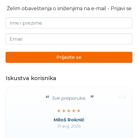
Želim obaveštenja o sniženjima na e-mail - Prijavi se
Ime i prezime
Email
Prijavite se
Iskustva korisnika
“
Sve preporuke.
★★★★★
★★★★★
Miloš Roknić
31 avg. 2026