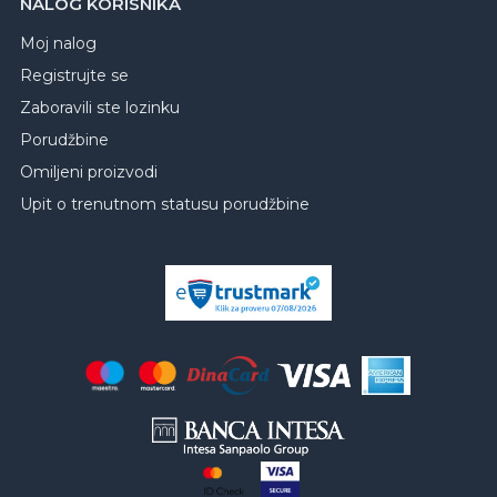
NALOG KORISNIKA
Moj nalog
Registrujte se
Zaboravili ste lozinku
Porudžbine
Omiljeni proizvodi
Upit o trenutnom statusu porudžbine