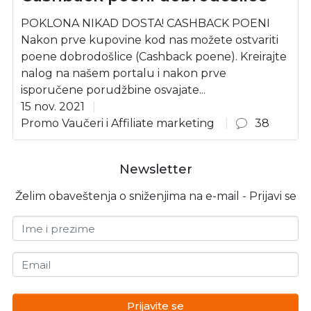
POKLONA NIKAD DOSTA! CASHBACK POENI
Nakon prve kupovine kod nas možete ostvariti
poene dobrodošlice (Cashback poene). Kreirajte
nalog na našem portalu i nakon prve
isporučene porudžbine osvajate...
15 nov. 2021
Promo Vaučeri i Affiliate marketing
38
Newsletter
Želim obaveštenja o sniženjima na e-mail - Prijavi se
Ime i prezime
Email
Prijavite se