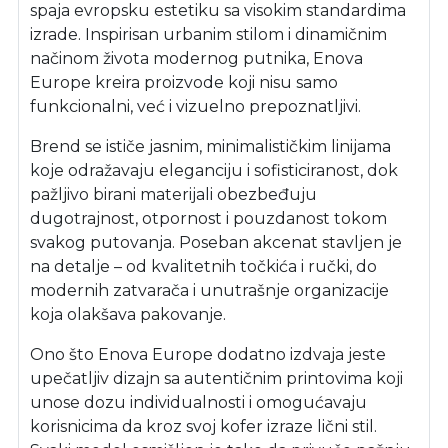
spaja evropsku estetiku sa visokim standardima
izrade. Inspirisan urbanim stilom i dinamičnim
načinom života modernog putnika, Enova
Europe kreira proizvode koji nisu samo
funkcionalni, već i vizuelno prepoznatljivi.
Brend se ističe jasnim, minimalističkim linijama
koje odražavaju eleganciju i sofisticiranost, dok
pažljivo birani materijali obezbeđuju
dugotrajnost, otpornost i pouzdanost tokom
svakog putovanja. Poseban akcenat stavljen je
na detalje – od kvalitetnih točkića i ručki, do
modernih zatvarača i unutrašnje organizacije
koja olakšava pakovanje.
Ono što Enova Europe dodatno izdvaja jeste
upečatljiv dizajn sa autentičnim printovima koji
unose dozu individualnosti i omogućavaju
korisnicima da kroz svoj kofer izraze lični stil.