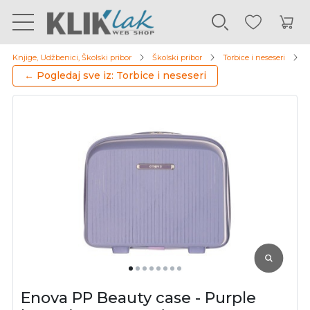
Knjige, Udžbenici, Školski pribor
Školski pribor
Torbice i neseseri
E
← Pogledaj sve iz: Torbice i neseseri
Enova PP Beauty case - Purple