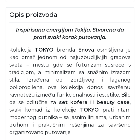
Opis proizvoda
Inspirisana energijom Tokija. Stvorena da
prati svaki korak putovanja.
Kolekcija
TOKYO
brenda
Enova
osmišljena je
kao omaž jednom od najuzbudljivijih gradova
sveta – mestu gde se futurizam susreće s
tradicijom, a minimalizam sa snažnim izrazom
stila. Izrađena od izdržljivog i laganog
polipropilena, ova kolekcija donosi savršenu
ravnotežu između funkcionalnosti i estetike. Bilo
da se odlučite za
set kofera
ili
beauty case
,
svaki komad iz kolekcije
TOKYO
prati ritam
modernog putnika – sa jasnim linijama, urbanim
duhom i praktičnim rešenjima za savršeno
organizovano putovanje.