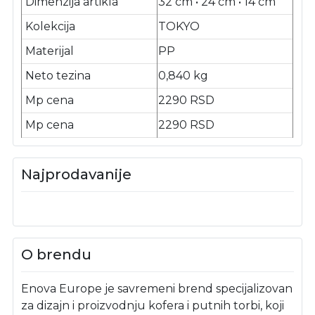
Dimenzija artikla
32 cm • 24 cm • 14 cm
Kolekcija
TOKYO
Materijal
PP
Neto tezina
0,840 kg
Mp cena
2290 RSD
Mp cena
2290 RSD
Najprodavanije
O brendu
Enova Europe je savremeni brend specijalizovan
za dizajn i proizvodnju kofera i putnih torbi, koji