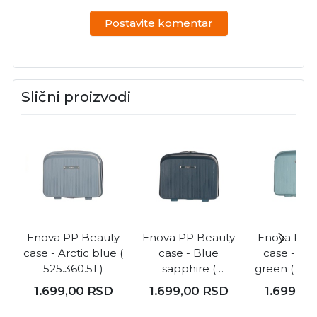
Postavite komentar
Slični proizvodi
Enova PP Beauty
Enova PP Beauty
Enova PP 
case - Arctic blue (
case - Blue
case - Da
525.360.51 )
sapphire (
green ( 525
525.360.56 )
)
1.699,00
RSD
1.699,00
RSD
1.699,0