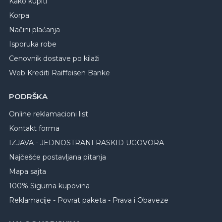
Kako kupiti
Korpa
Načini plaćanja
Isporuka robe
Cenovnik dostave po kilaži
Web Krediti Raiffeisen Banke
PODRŠKA
Online reklamacioni list
Kontakt forma
IZJAVA - JEDNOSTRANI RASKID UGOVORA
Najčešće postavljana pitanja
Mapa sajta
100% Sigurna kupovina
Reklamacije - Povrat paketa - Prava i Obaveze