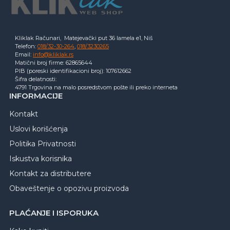
Kliklak Računari, Matejevački put 36 lamela e1, Niš
Telefon:
018/32-30-264
,
018/3230265
Email:
info@kliklak.rs
Matični broj firme: 62865644
PIB (poreski identifikacioni broj): 107612662
Šifra delatnosti:
4791 Trgovina na malo posredstvom pošte ili preko interneta
INFORMACIJE
Kontakt
Uslovi korišćenja
Politika Privatnosti
Iskustva korisnika
Kontakt za distributere
Obaveštenje o opozivu proizvoda
PLAĆANJE I ISPORUKA