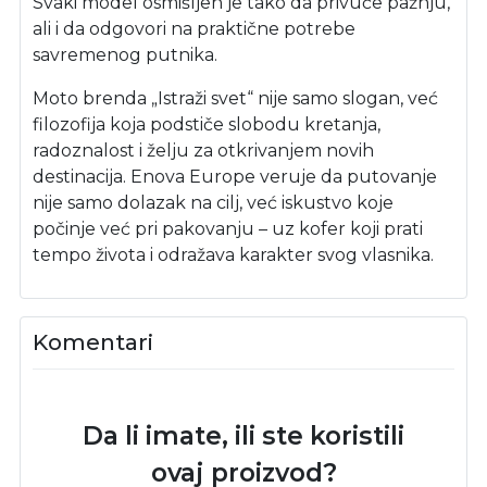
Svaki model osmišljen je tako da privuče pažnju,
ali i da odgovori na praktične potrebe
savremenog putnika.
Moto brenda „Istraži svet“ nije samo slogan, već
filozofija koja podstiče slobodu kretanja,
radoznalost i želju za otkrivanjem novih
destinacija. Enova Europe veruje da putovanje
nije samo dolazak na cilj, već iskustvo koje
počinje već pri pakovanju – uz kofer koji prati
tempo života i odražava karakter svog vlasnika.
Komentari
Da li imate, ili ste koristili
ovaj proizvod?