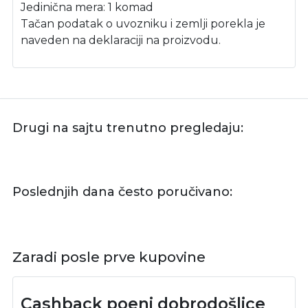
Jedinična mera: 1 komad
Tačan podatak o uvozniku i zemlji porekla je
naveden na deklaraciji na proizvodu.
Drugi na sajtu trenutno pregledaju:
Poslednjih dana često poručivano:
Zaradi posle prve kupovine
Cashback poeni dobrodošlice