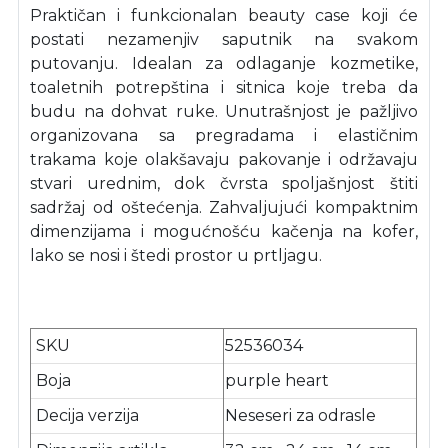
Praktičan i funkcionalan beauty case koji će
postati nezamenjiv saputnik na svakom
putovanju. Idealan za odlaganje kozmetike,
toaletnih potrepština i sitnica koje treba da
budu na dohvat ruke. Unutrašnjost je pažljivo
organizovana sa pregradama i elastičnim
trakama koje olakšavaju pakovanje i održavaju
stvari urednim, dok čvrsta spoljašnjost štiti
sadržaj od oštećenja. Zahvaljujući kompaktnim
dimenzijama i mogućnošću kačenja na kofer,
lako se nosi i štedi prostor u prtljagu.
SKU
52536034
Boja
purple heart
Decija verzija
Neseseri za odrasle