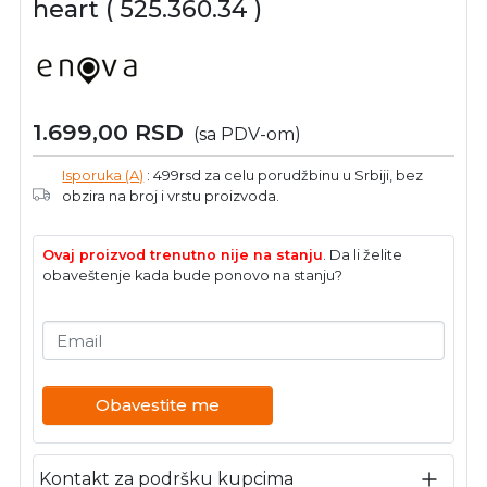
heart ( 525.360.34 )
1.699,00
RSD
(sa PDV-om)
Isporuka (A)
: 499rsd za celu porudžbinu u Srbiji, bez
obzira na broj i vrstu proizvoda.
Ovaj proizvod trenutno nije na stanju
. Da li želite
obaveštenje kada bude ponovo na stanju?
Email
Obavestite me
Kontakt za podršku kupcima