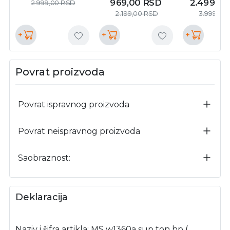
969,00
RSD
2.499,0
2.999,00
RSD
2.199,00
RSD
3.999,00
+
+
+
Povrat proizvoda
Povrat ispravnog proizvoda
Povrat neispravnog proizvoda
Saobraznost:
Deklaracija
Naziv i šifra artikla: MS w1360a sup ton hp (