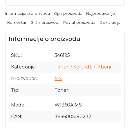
Informacije o proizvodu
Opis proizvoda
Najprodavanije
Komentari
Slični proizvodi
Povrat proizvoda
Deklaracija
Informacije o proizvodu
SKU
546195
Kategorije
Toneri / Kertridži / Riboni
Proizvođač
MS
Tip
Toneri
Model
W1360A MS
EAN
3856005190232