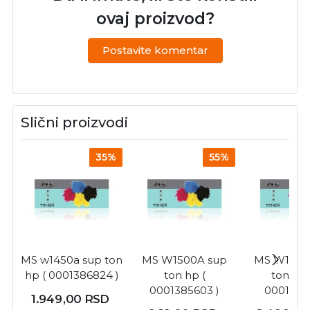
ovaj proizvod?
Postavite komentar
Slični proizvodi
35%
55%
MS w1450a sup ton
MS W1500A sup
MS W1490
hp ( 0001386824 )
ton hp (
toner h
0001385603 )
00013868
1.949,00
RSD