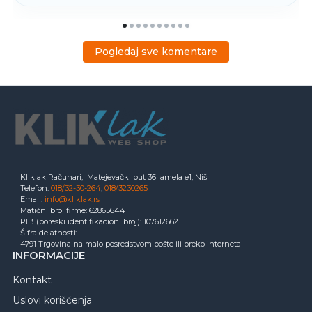
Pogledaj sve komentare
Kliklak Računari, Matejevački put 36 lamela e1, Niš
Telefon:
018/32-30-264
,
018/3230265
Email:
info@kliklak.rs
Matični broj firme: 62865644
PIB (poreski identifikacioni broj): 107612662
Šifra delatnosti:
4791 Trgovina na malo posredstvom pošte ili preko interneta
INFORMACIJE
Kontakt
Uslovi korišćenja