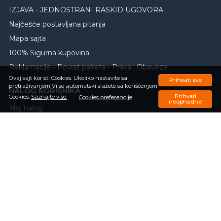
IZJAVA - JEDNOSTRANI RASKID UGOVORA
Najčešće postavljana pitanja
Mapa sajta
100% Sigurna kupovina
Reklamacije - Povrat paketa - Prava i Obaveze
Ovaj sajt koristi Cookies. Ukoliko nastavite sa
Prihvati sve
pretraživanjem Vi se automatski slažete sa korišćenjem
NALOG KORISNIKA
Prihvati
Cookies.
Saznajte više.
Cookies preferencije
neophodne
Moj nalog
Registrujte se
Zaboravili ste lozinku
Porudžbine
Omiljeni proizvodi
Upit o trenutnom statusu porudžbine