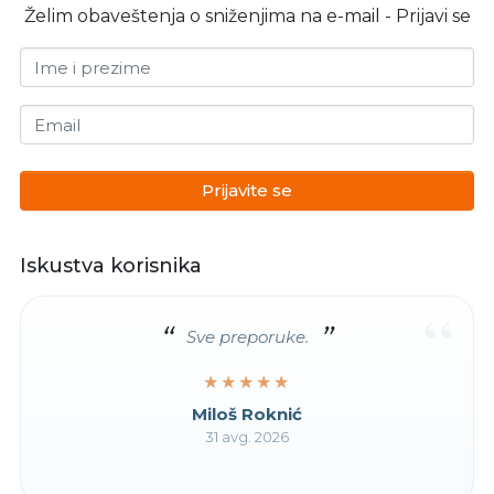
Želim obaveštenja o sniženjima na e-mail - Prijavi se
Ime i prezime
Email
Prijavite se
Iskustva korisnika
“
Sve preporuke.
★★★★★
★★★★★
Miloš Roknić
31 avg. 2026