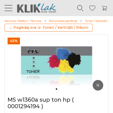
Računari Telefoni i Tehnika
Računarske periferije
Toneri / Kertridži / R
← Pogledaj sve iz: Toneri / Kertridži / Riboni
45%
MS w1360a sup ton hp (
0001294194 )