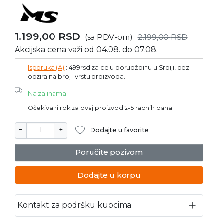
1.199,00
RSD
(sa PDV-om)
2.199,00
RSD
Akcijska cena važi od 04.08. do 07.08.
Isporuka (A)
: 499rsd za celu porudžbinu u Srbiji, bez
obzira na broj i vrstu proizvoda.
Na zalihama
Očekivani rok za ovaj proizvod 2-5 radnih dana
−
+
Dodajte u favorite
Poručite pozivom
Dodajte u korpu
Kontakt za podršku kupcima