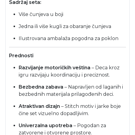
Sadržaj seta:
Više čunjeva u boji
Jedna ili više kugli za obaranje čunjeva
Ilustrovana ambalaža pogodna za poklon
Prednosti
Razvijanje motoričkih veština
– Deca kroz
igru razvijaju koordinaciju i preciznost.
Bezbedna zabava
– Napravljen od laganih i
bezbednih materijala prilagođenih deci.
Atraktivan dizajn
– Stitch motiv i jarke boje
čine set vizuelno dopadljivim.
Univerzalna upotreba
– Pogodan za
zatvorene i otvorene prostore.