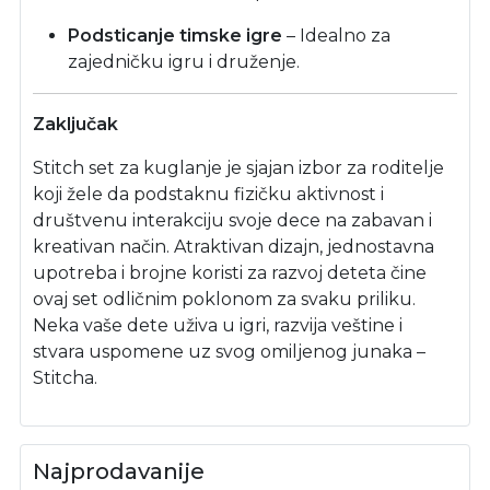
Podsticanje timske igre
– Idealno za
zajedničku igru i druženje.
Zaključak
Stitch set za kuglanje je sjajan izbor za roditelje
koji žele da podstaknu fizičku aktivnost i
društvenu interakciju svoje dece na zabavan i
kreativan način. Atraktivan dizajn, jednostavna
upotreba i brojne koristi za razvoj deteta čine
ovaj set odličnim poklonom za svaku priliku.
Neka vaše dete uživa u igri, razvija veštine i
stvara uspomene uz svog omiljenog junaka –
Stitcha.
Najprodavanije