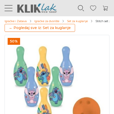
Igračke i Zabava
Igračke za dvorište
Set za kuglanje
Stitch set za
← Pogledaj sve iz: Set za kuglanje
50%