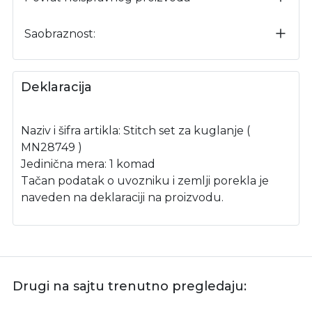
Saobraznost:
Deklaracija
Naziv i šifra artikla: Stitch set za kuglanje (
MN28749 )
Jedinična mera: 1 komad
Tačan podatak o uvozniku i zemlji porekla je
naveden na deklaraciji na proizvodu.
Drugi na sajtu trenutno pregledaju: