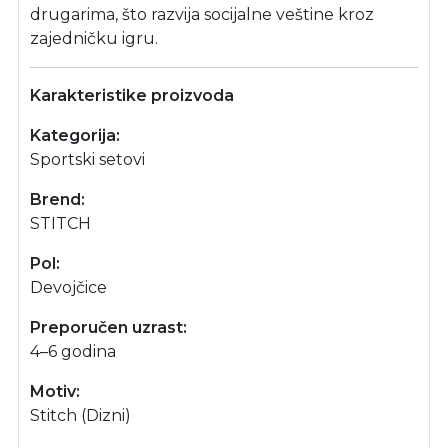
drugarima, što razvija socijalne veštine kroz
zajedničku igru.
Karakteristike proizvoda
Kategorija:
Sportski setovi
Brend:
STITCH
Pol:
Devojčice
Preporučen uzrast:
4–6 godina
Motiv:
Stitch (Dizni)