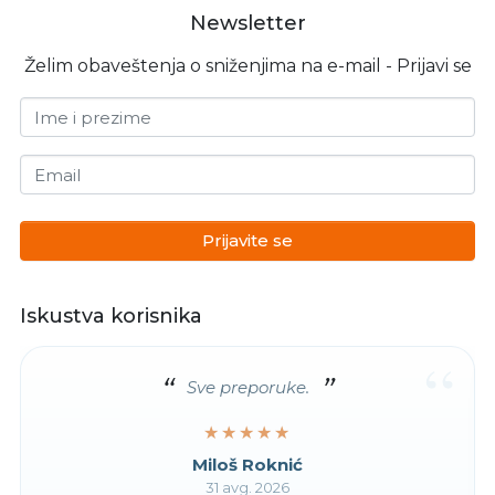
Newsletter
Želim obaveštenja o sniženjima na e-mail - Prijavi se
Ime i prezime
Email
Prijavite se
Iskustva korisnika
“
Sve preporuke.
★★★★★
★★★★★
Miloš Roknić
31 avg. 2026