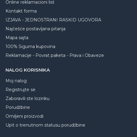
Online reklamacioni list
Kontakt forma
IZJAVA - JEDNOSTRANI RASKID UGOVORA
Najčešće postavljana pitanja
Mapa sajta
100% Sigurna kupovina
Reklamacije - Povrat paketa - Prava i Obaveze
NALOG KORISNIKA
Moj nalog
Registrujte se
Zaboravili ste lozinku
Porudžbine
Omiljeni proizvodi
Upit o trenutnom statusu porudžbine