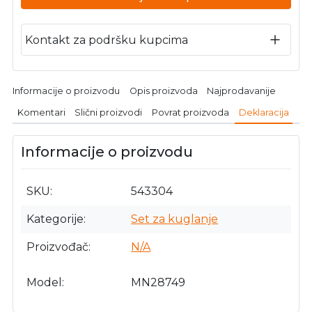
Kontakt za podršku kupcima
Informacije o proizvodu
Opis proizvoda
Najprodavanije
Komentari
Slični proizvodi
Povrat proizvoda
Deklaracija
Informacije o proizvodu
SKU
543304
Kategorije
Set za kuglanje
Proizvođač
N/A
Model
MN28749