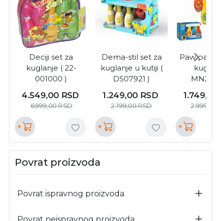
Deciji set za
Dema-stil set za
Paw patrol
kuglanje ( 22-
kuglanje u kutiji (
kuglanj
001000 )
DS07921 )
MN2830
4.549,00
RSD
1.249,00
RSD
1.749,00
6.999,00
RSD
2.199,00
RSD
2.999,00
+
+
+
Povrat proizvoda
Povrat ispravnog proizvoda
Povrat neispravnog proizvoda