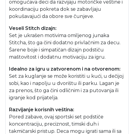
omogućava deci da razvijaju motoričke veštine i
koordinaciju pokreta dok se zabavljaju
pokušavajući da obore sve čunjeve.
Veseli Stitch dizajn:
Set je ukrašen motivima omiljenog junaka
Stitcha, što ga čini dodatno privlačnim za decu.
Šarene boje i simpatičan dizajn podstiču
maštovitost i dodatnu motivaciju za igru.
Idealno za igru u zatvorenom i na otvorenom:
Set za kuglanje se može koristiti u kući, u dečijoj
sobi, kao i napolju u dvorištu ili parku. Lagan je
za prenos, što ga čini odličnim i za putovanja ili
igranje kod prijatelja.
Razvijanje korisnih veština:
Pored zabave, ovaj sportski set podstiče
koncentraciju, preciznost, timski duh i
takmičarski pristup. Deca mogu igrati sama ili sa