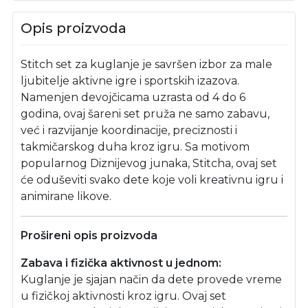
Opis proizvoda
Stitch set za kuglanje je savršen izbor za male
ljubitelje aktivne igre i sportskih izazova.
Namenjen devojčicama uzrasta od 4 do 6
godina, ovaj šareni set pruža ne samo zabavu,
već i razvijanje koordinacije, preciznosti i
takmičarskog duha kroz igru. Sa motivom
popularnog Diznijevog junaka, Stitcha, ovaj set
će oduševiti svako dete koje voli kreativnu igru i
animirane likove.
Prošireni opis proizvoda
Zabava i fizička aktivnost u jednom:
Kuglanje je sjajan način da dete provede vreme
u fizičkoj aktivnosti kroz igru. Ovaj set