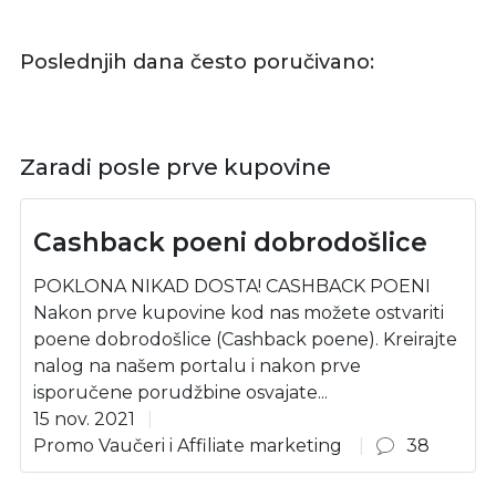
Poslednjih dana često poručivano:
Zaradi posle prve kupovine
Cashback poeni dobrodošlice
POKLONA NIKAD DOSTA! CASHBACK POENI
Nakon prve kupovine kod nas možete ostvariti
poene dobrodošlice (Cashback poene). Kreirajte
nalog na našem portalu i nakon prve
isporučene porudžbine osvajate...
15 nov. 2021
Promo Vaučeri i Affiliate marketing
38