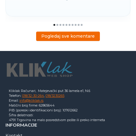
Pogledaj sve komentare
Kliklak Računari, Matejevački put 36 lamela e1, Niš
Telefon:
018/32-30-264
,
018/3230265
Email:
info@kliklak.rs
Matični broj firme: 62865644
PIB (poreski identifikacioni broj): 107612662
Šifra delatnosti:
4791 Trgovina na malo posredstvom pošte ili preko interneta
INFORMACIJE
Kontakt