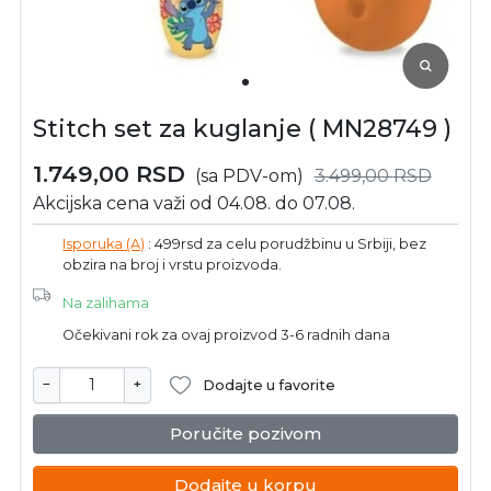
Stitch set za kuglanje ( MN28749 )
1.749,00
RSD
(sa PDV-om)
3.499,00
RSD
Akcijska cena važi od 04.08. do 07.08.
Isporuka (A)
: 499rsd za celu porudžbinu u Srbiji, bez
obzira na broj i vrstu proizvoda.
Na zalihama
Očekivani rok za ovaj proizvod 3-6 radnih dana
−
+
Dodajte u favorite
Poručite pozivom
Dodajte u korpu