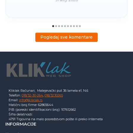
Pogledaj sve komentare
Kliklak Računari, Matejevački put 36 lamela e1, Niš
Telefon:
018/32-30-264
,
018/3230265
Email:
info@kliklak.rs
Matični broj firme: 62865644
PIB (poreski identifikacioni broj): 107612662
Šifra delatnosti:
4791 Trgovina na malo posredstvom pošte ili preko interneta
INFORMACIJE