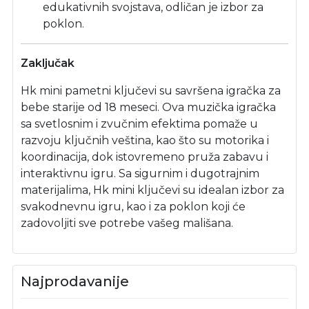
edukativnih svojstava, odličan je izbor za
poklon.
Zaključak
Hk mini pametni ključevi su savršena igračka za
bebe starije od 18 meseci. Ova muzička igračka
sa svetlosnim i zvučnim efektima pomaže u
razvoju ključnih veština, kao što su motorika i
koordinacija, dok istovremeno pruža zabavu i
interaktivnu igru. Sa sigurnim i dugotrajnim
materijalima, Hk mini ključevi su idealan izbor za
svakodnevnu igru, kao i za poklon koji će
zadovoljiti sve potrebe vašeg mališana.
Najprodavanije