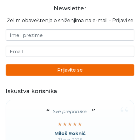
Newsletter
Želim obaveštenja o sniženjima na e-mail - Prijavi se
Ime i prezime
Email
Prijavite se
Iskustva korisnika
“
Sve preporuke.
★★★★★
★★★★★
Miloš Roknić
31 avg. 2026