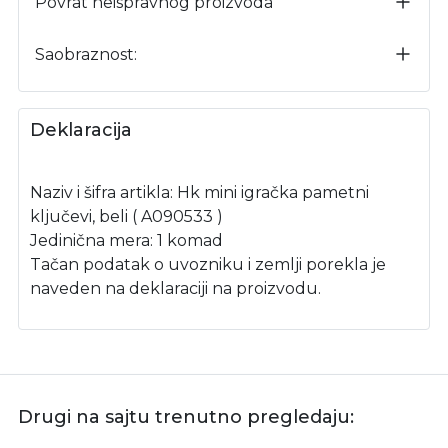
Povrat neispravnog proizvoda
Saobraznost:
Deklaracija
Naziv i šifra artikla: Hk mini igračka pametni
ključevi, beli ( A090533 )
Jedinična mera: 1 komad
Tačan podatak o uvozniku i zemlji porekla je
naveden na deklaraciji na proizvodu.
Drugi na sajtu trenutno pregledaju: