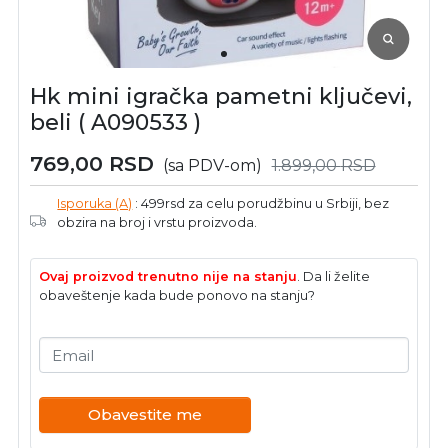
Hk mini igračka pametni ključevi,
beli ( A090533 )
769,00
RSD
(sa PDV-om)
1.899,00
RSD
Isporuka (A)
: 499rsd za celu porudžbinu u Srbiji, bez
obzira na broj i vrstu proizvoda.
Ovaj proizvod trenutno nije na stanju
. Da li želite
obaveštenje kada bude ponovo na stanju?
Email
Obavestite me