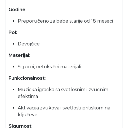
Godine:
Preporučeno za bebe starije od 18 meseci
Pol:
Devojčice
Materijal:
Sigurni, netoksični materijali
Funkcionalnost:
Muzička igračka sa svetlosnim i zvučnim
efektima
Aktivacija zvukova i svetlosti pritiskom na
ključeve
Sigurnost: