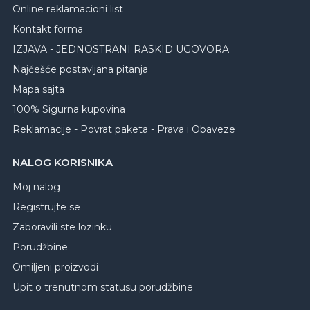
Online reklamacioni list
Kontakt forma
IZJAVA - JEDNOSTRANI RASKID UGOVORA
Najčešće postavljana pitanja
Mapa sajta
100% Sigurna kupovina
Reklamacije - Povrat paketa - Prava i Obaveze
NALOG KORISNIKA
Moj nalog
Registrujte se
Zaboravili ste lozinku
Porudžbine
Omiljeni proizvodi
Upit o trenutnom statusu porudžbine