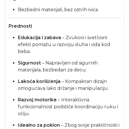
Bezbedni materijali, bez oštrih ivica
Prednosti
Edukacija i zabava
– Zvukovi i svetlosni
efekti pomažu u razvoju sluha i vida kod
beba.
Sigurnost
– Napravljen od sigurnih
materijala, bezbedan za decu.
Lakoća korišćenja
– Kompaktan dizajn
omogućava lako držanje i manipulaciju.
Razvoj motorike
– Interaktivna
funkcionalnost podstiče koordinaciju ruku i
očiju.
Idealno za poklon
– Zbog svoje praktičnosti i