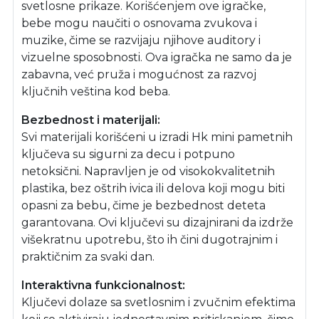
svetlosne prikaze. Korišćenjem ove igračke,
bebe mogu naučiti o osnovama zvukova i
muzike, čime se razvijaju njihove auditory i
vizuelne sposobnosti. Ova igračka ne samo da je
zabavna, već pruža i mogućnost za razvoj
ključnih veština kod beba.
Bezbednost i materijali:
Svi materijali korišćeni u izradi Hk mini pametnih
ključeva su sigurni za decu i potpuno
netoksični. Napravljen je od visokokvalitetnih
plastika, bez oštrih ivica ili delova koji mogu biti
opasni za bebu, čime je bezbednost deteta
garantovana. Ovi ključevi su dizajnirani da izdrže
višekratnu upotrebu, što ih čini dugotrajnim i
praktičnim za svaki dan.
Interaktivna funkcionalnost:
Ključevi dolaze sa svetlosnim i zvučnim efektima