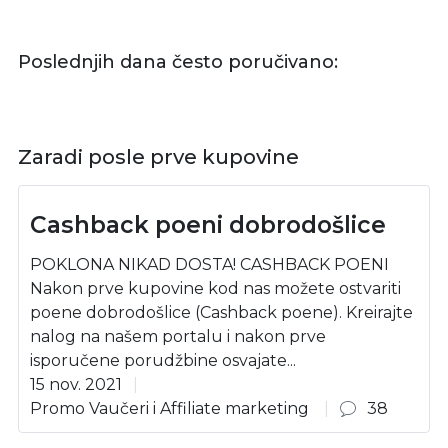
Poslednjih dana često poručivano:
Zaradi posle prve kupovine
Cashback poeni dobrodošlice
POKLONA NIKAD DOSTA! CASHBACK POENI
Nakon prve kupovine kod nas možete ostvariti
poene dobrodošlice (Cashback poene). Kreirajte
nalog na našem portalu i nakon prve
isporučene porudžbine osvajate...
15 nov. 2021
Promo Vaučeri i Affiliate marketing
38