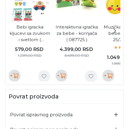
Bebi igracka
Interaktivna igračka
Muzička igr
kljucevi sa zvukom
za bebe - kornjača
bebe - Pč
i svetlom (
( 087725 )
25/2541
100/71414 )
579,00
RSD
4.399,00
RSD
1.299,00
RSD
6.499,00
RSD
1.049,0
1.999,00
+
+
+
Povrat proizvoda
Povrat ispravnog proizvoda