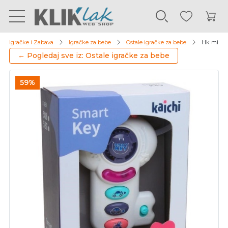
Igračke i Zabava
Igračke za bebe
Ostale igračke za bebe
Hk mini i
← Pogledaj sve iz: Ostale igračke za bebe
59%