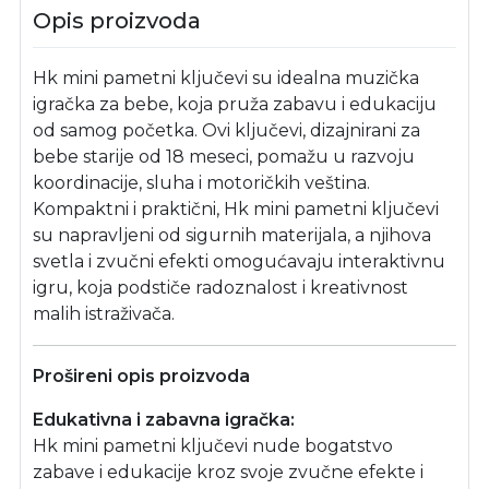
Opis proizvoda
Hk mini pametni ključevi su idealna muzička
igračka za bebe, koja pruža zabavu i edukaciju
od samog početka. Ovi ključevi, dizajnirani za
bebe starije od 18 meseci, pomažu u razvoju
koordinacije, sluha i motoričkih veština.
Kompaktni i praktični, Hk mini pametni ključevi
su napravljeni od sigurnih materijala, a njihova
svetla i zvučni efekti omogućavaju interaktivnu
igru, koja podstiče radoznalost i kreativnost
malih istraživača.
Prošireni opis proizvoda
Edukativna i zabavna igračka:
Hk mini pametni ključevi nude bogatstvo
zabave i edukacije kroz svoje zvučne efekte i