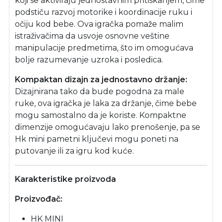
koji se aktiviraju jednostavnim pritiskanjem, čime
podstiču razvoj motorike i koordinacije ruku i
očiju kod bebe. Ova igračka pomaže malim
istraživačima da usvoje osnovne veštine
manipulacije predmetima, što im omogućava
bolje razumevanje uzroka i posledica.
Kompaktan dizajn za jednostavno držanje:
Dizajnirana tako da bude pogodna za male
ruke, ova igračka je laka za držanje, čime bebe
mogu samostalno da je koriste. Kompaktne
dimenzije omogućavaju lako prenošenje, pa se
Hk mini pametni ključevi mogu poneti na
putovanje ili za igru kod kuće.
Karakteristike proizvoda
Proizvođač:
HK MINI