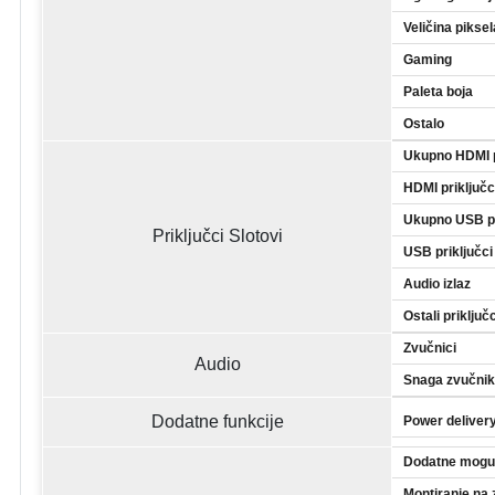
Veličina piksel
Gaming
Paleta boja
Ostalo
Ukupno HDMI p
HDMI priključc
Ukupno USB pr
Priključci Slotovi
USB priključci
Audio izlaz
Ostali priključ
Zvučnici
Audio
Snaga zvučni
Dodatne funkcije
Power deliver
Dodatne mogu
Montiranje na 