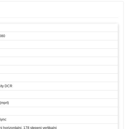
.080
nity DCR
(mprt)
Sync
i horizontalni, 178 stepeni vertikalni