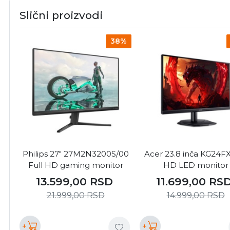
Slični proizvodi
38%
Philips 27" 27M2N3200S/00
Acer 23.8 inča KG24FX
Full HD gaming monitor
HD LED monitor
13.599,00
RSD
11.699,00
RS
21.999,00
RSD
14.999,00
RSD
+
+