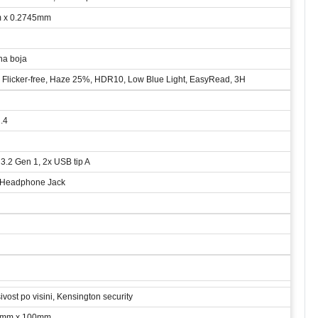
 x 0.2745mm
na boja
e, Flicker-free, Haze 25%, HDR10, Low Blue Light, EasyRead, 3H
.4
3.2 Gen 1, 2x USB tip A
 Headphone Jack
sivost po visini, Kensington security
0mm x 100mm