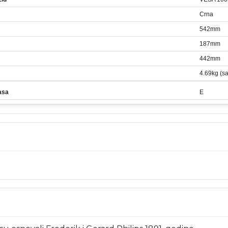
Crna
542mm
187mm
442mm
4.69kg (sa
asa
E