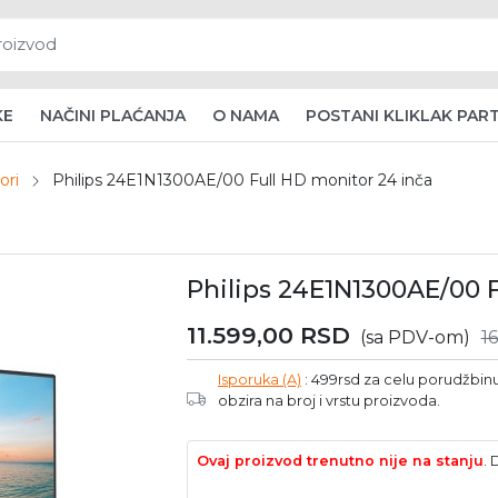
KE
NAČINI PLAĆANJA
O NAMA
POSTANI KLIKLAK PAR
ori
Philips 24E1N1300AE/00 Full HD monitor 24 inča
Philips 24E1N1300AE/00 
11.599,00
RSD
(sa PDV-om)
1
Isporuka (A)
: 499rsd za celu porudžbinu 
obzira na broj i vrstu proizvoda.
Ovaj proizvod trenutno nije na stanju
.