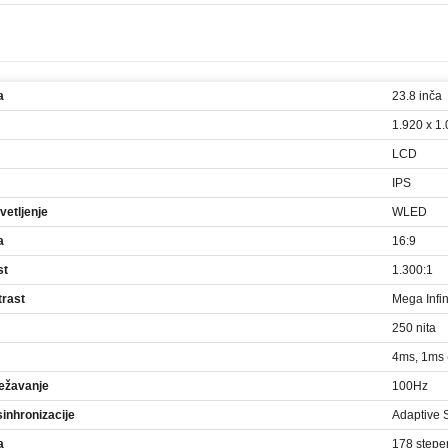
a
23.8 inča
1.920 x 1
LCD
IPS
vetljenje
WLED
a
16:9
st
1.300:1
trast
Mega Infi
250 nita
4ms, 1ms 
vežavanje
100Hz
sinhronizacije
Adaptive 
a
178 stepen