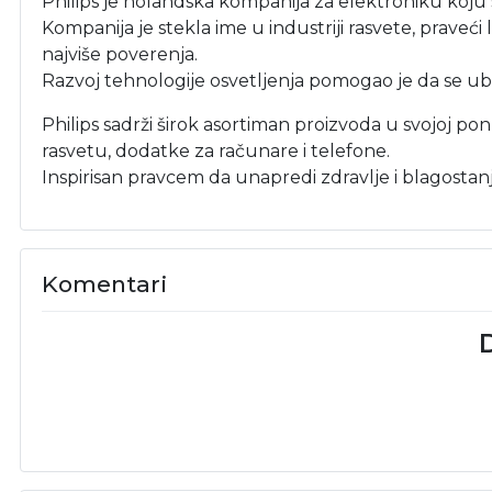
Philips je holandska kompanija za elektroniku koju s
Kompanija je stekla ime u industriji rasvete, praveć
najviše poverenja.
Razvoj tehnologije osvetljenja pomogao je da se ub
Philips sadrži širok asortiman proizvoda u svojoj p
rasvetu, dodatke za računare i telefone.
Inspirisan pravcem da unapredi zdravlje i blagostanje 
Komentari
D