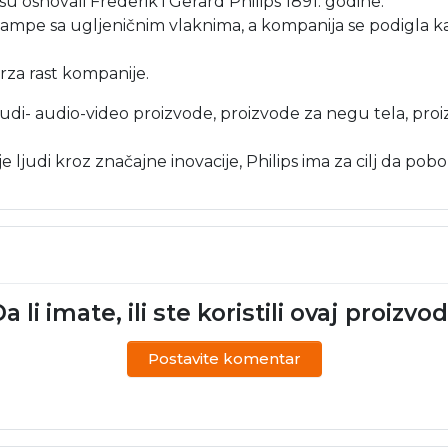
u osnovali Frederik i Gerard Philips 1891. godine.
i lampe sa ugljeničnim vlaknima, a kompanija se podigla 
rza rast kompanije.
onudi- audio-video proizvode, proizvode za negu tela, pr
ljudi kroz značajne inovacije, Philips ima za cilj da pobolj
a li imate, ili ste koristili ovaj proizvo
Postavite komentar