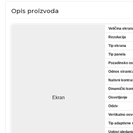
Opis proizvoda
Veličina ekran
Rezolucija
Tip ekrana
Tip panela
Pozadinsko os
Odnos stranic
Nativni kontra
Dinamički kon
Ekran
Osvetljenje
Odziv
Vertikalno os
Tip adaptivne 
Uglovi gledanj