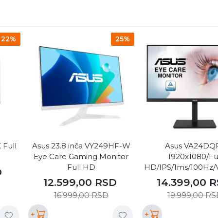
22%
25%
 Full
Asus 23.8 inča VY249HF-W
Asus VA24DQ
Eye Care Gaming Monitor
1920x1080/Fu
Full HD
HD/IPS/1ms/100Hz
D
MI/DP/2xUSB/HDCP/
12.599,00
RSD
14.399,00
R
i/Pivot Monitor
16.999,00
RSD
19.999,00
RS
+
+