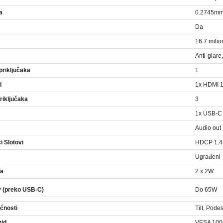
a
0.2745mm
Da
16.7 milio
Anti-glar
riključaka
1
i
1x HDMI 1
iključaka
3
1x USB-C 
Audio out
ci Slotovi
HDCP 1.4
Ugrađeni
ka
2 x 2W
y (preko USB-C)
Do 65W
ćnosti
Tilt, Pode
zid
VESA 10