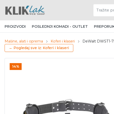
PROIZVODI
POSLEDNJI KOMADI - OUTLET
PREPORU
Mašine, alati i oprema
Koferi i klaseri
DeWalt DWST1-756
← Pogledaj sve iz: Koferi i klaseri
14%