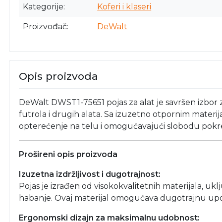
Kategorije
Koferi i klaseri
Proizvođač
DeWalt
Opis proizvoda
DeWalt DWST1-75651 pojas za alat je savršen izbor z
futrola i drugih alata. Sa izuzetno otpornim materi
opterećenje na telu i omogućavajući slobodu pokr
Prošireni opis proizvoda
Izuzetna izdržljivost i dugotrajnost:
Pojas je izrađen od visokokvalitetnih materijala, u
habanje. Ovaj materijal omogućava dugotrajnu upo
Ergonomski dizajn za maksimalnu udobnost: