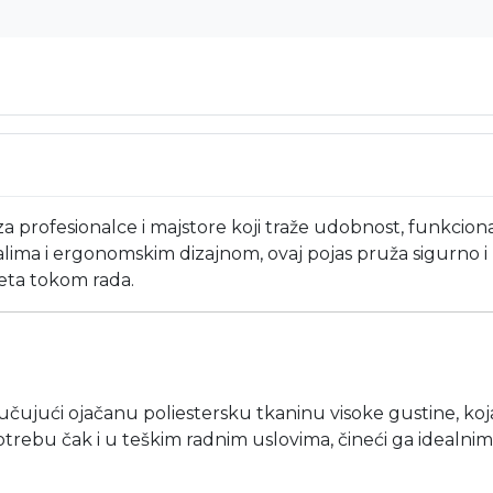
a profesionalce i majstore koji traže udobnost, funkciona
jalima i ergonomskim dizajnom, ovaj pojas pruža sigurno i
eta tokom rada.
ključujući ojačanu poliestersku tkaninu visoke gustine, k
trebu čak i u teškim radnim uslovima, čineći ga idealn