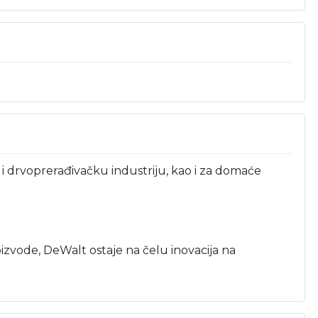
i drvoprerađivačku industriju, kao i za domaće
oizvode, DeWalt ostaje na čelu inovacija na