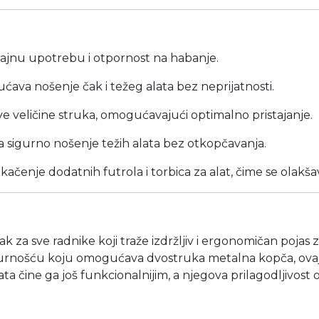
ajnu upotrebu i otpornost na habanje.
va nošenje čak i težeg alata bez neprijatnosti.
e veličine struka, omogućavajući optimalno pristajanje.
 sigurno nošenje težih alata bez otkopčavanja.
ačenje dodatnih futrola i torbica za alat, čime se olakša
 za sve radnike koji traže izdržljiv i ergonomičan pojas 
gurnošću koju omogućava dvostruka metalna kopča, ovaj 
ata čine ga još funkcionalnijim, a njegova prilagodljiv