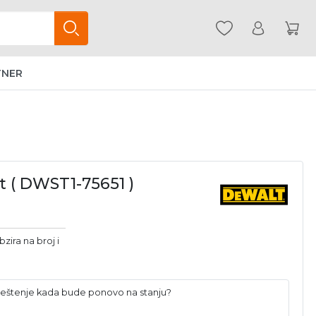
TNER
t ( DWST1-75651 )
zira na broj i
baveštenje kada bude ponovo na stanju?