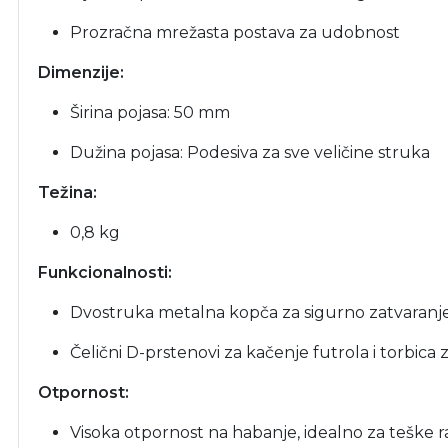
Prozračna mrežasta postava za udobnost
Dimenzije:
Širina pojasa: 50 mm
Dužina pojasa: Podesiva za sve veličine struka
Težina:
0,8 kg
Funkcionalnosti:
Dvostruka metalna kopča za sigurno zatvaranj
Čelični D-prstenovi za kačenje futrola i torbica z
Otpornost:
Visoka otpornost na habanje, idealno za teške 