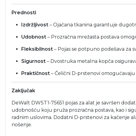
Prednosti
Izdržljivost
– Ojačana tkanina garantuje dugotr
Udobnost
– Prozračna mrežasta postava omoguća
Fleksibilnost
– Pojas se potpuno podešava za sv
Sigurnost
– Dvostruka metalna kopča osigurava
Praktičnost
– Čelični D-prstenovi omogućavaju k
Zaključak
DeWalt DWST1-75651 pojas za alat je savršen dodatak
udobnošću koju pruža prozračna postava, kao i si
radnim uslovima. Dodatni D-prstenovi za kačenje al
nošenje.