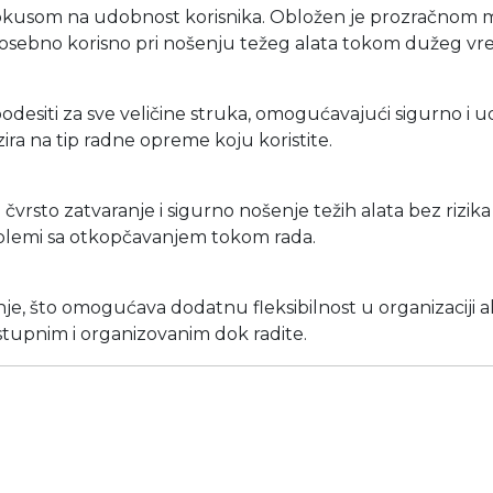
a fokusom na udobnost korisnika. Obložen je prozračn
e posebno korisno pri nošenju težeg alata tokom dužeg v
odesiti za sve veličine struka, omogućavajući sigurno i ud
ira na tip radne opreme koju koristite.
rsto zatvaranje i sigurno nošenje težih alata bez rizik
roblemi sa otkopčavanjem tokom rada.
e, što omogućava dodatnu fleksibilnost u organizaciji ala
ostupnim i organizovanim dok radite.