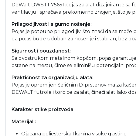
DeWalt DWST1-75651 pojas za alat dizajniran je s
ventilaciju i sprečava prekomerno znojenje, što j
Prilagodljivost i sigurno nošenje:
Pojas je potpuno prilagodljiv, što znači da se može p
da pojas bude udoban za nošenje i stabilan, bez obz
Sigurnost i pouzdanost:
Sa dvostrukom metalnom kopčom, pojas garantuje čv
ostane na mestu, čime se eliminišu potencijalni p
Praktičnost za organizaciju alata:
Pojas je opremljen čeličnim D-prstenovima za kačenj
DEWALT futrole i torbice za alat, čineći alat lako d
Karakteristike proizvoda
Materijali:
Ojačana poliesterska tkanina visoke gustine