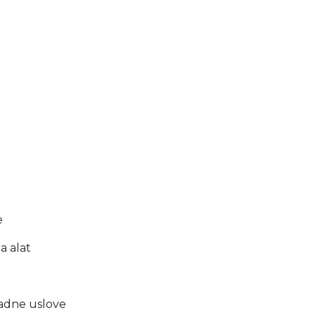
e
a alat
radne uslove