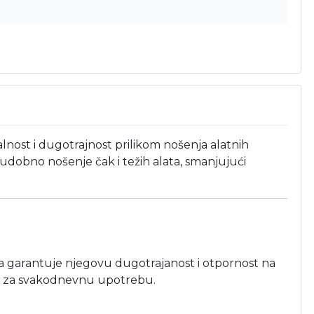
lnost i dugotrajnost prilikom nošenja alatnih
 udobno nošenje čak i težih alata, smanjujući
oja garantuje njegovu dugotrajanost i otpornost na
im za svakodnevnu upotrebu.