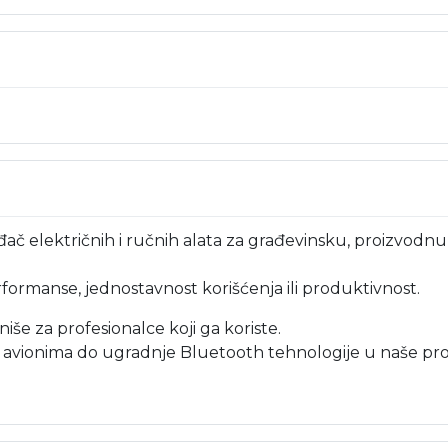
ač električnih i ručnih alata za građevinsku, proizvodnu 
formanse, jednostavnost korišćenja ili produktivnost.
iše za profesionalce koji ga koriste.
a i avionima do ugradnje Bluetooth tehnologije u naše pr