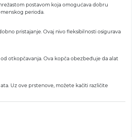
om mrežastom postavom koja omogućava dobru
remenskog perioda.
obno pristajanje. Ovaj nivo fleksibilnosti osigurava
a od otkopčavanja. Ova kopča obezbeđuje da alat
ta. Uz ove prstenove, možete kačiti različite