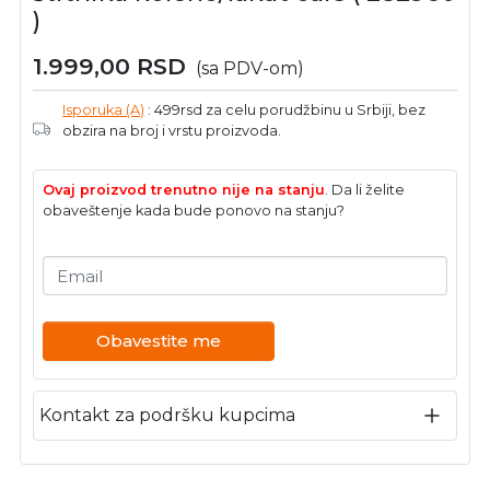
)
1.999,00
RSD
(sa PDV-om)
Isporuka (A)
: 499rsd za celu porudžbinu u Srbiji, bez
obzira na broj i vrstu proizvoda.
Ovaj proizvod trenutno nije na stanju
. Da li želite
obaveštenje kada bude ponovo na stanju?
Email
Obavestite me
Kontakt za podršku kupcima