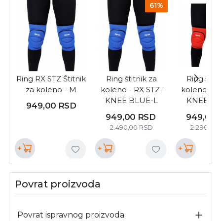
61%
Ring RX STZ Štitnik
Ring štitnik za
Ring štitn
za koleno - M
koleno - RX STZ-
koleno - R
KNEE BLUE-L
KNEE R
949,00
RSD
949,00
RSD
949,00
2.490,00
RSD
2.290,00
+
+
+
Povrat proizvoda
Povrat ispravnog proizvoda