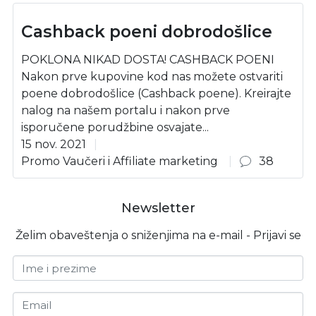
Cashback poeni dobrodošlice
POKLONA NIKAD DOSTA! CASHBACK POENI
Nakon prve kupovine kod nas možete ostvariti
poene dobrodošlice (Cashback poene). Kreirajte
nalog na našem portalu i nakon prve
isporučene porudžbine osvajate...
15 nov. 2021
Promo Vaučeri i Affiliate marketing
38
Newsletter
Želim obaveštenja o sniženjima na e-mail - Prijavi se
Ime i prezime
Email