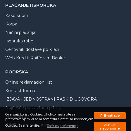
PLAĆANJE I ISPORUKA
Kako kupiti
Korpa
Načini plaćanja
Isporuka robe
Cenovnik dostave po kilaži
Web Krediti Raiffeisen Banke
PODRŠKA
Online reklamacioni list
Kontakt forma
IZJAVA - JEDNOSTRANI RASKID UGOVORA
Najčešće postavljana pitanja
Ovaj sajt koristi Cookies. Ukoliko nastavite sa
Mapa sajta
Prihvati sve
pretraživanjem Vi se automatski slažete sa korišćenjem
100% Sigurna kupovina
Prihvati
Cookies.
Saznajte više.
Cookies preferencije
neophodne