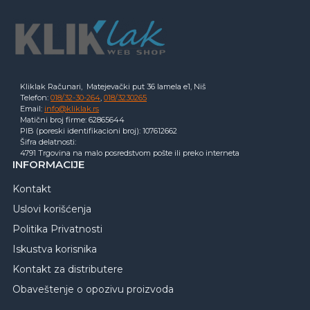
Kliklak Računari, Matejevački put 36 lamela e1, Niš
Telefon:
018/32-30-264
,
018/3230265
Email:
info@kliklak.rs
Matični broj firme: 62865644
PIB (poreski identifikacioni broj): 107612662
Šifra delatnosti:
4791 Trgovina na malo posredstvom pošte ili preko interneta
INFORMACIJE
Kontakt
Uslovi korišćenja
Politika Privatnosti
Iskustva korisnika
Kontakt za distributere
Obaveštenje o opozivu proizvoda