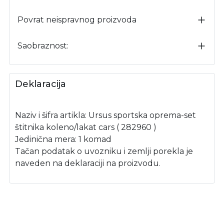
Povrat neispravnog proizvoda
Saobraznost:
Deklaracija
Naziv i šifra artikla: Ursus sportska oprema-set
štitnika koleno/lakat cars ( 282960 )
Jedinična mera: 1 komad
Tačan podatak o uvozniku i zemlji porekla je
naveden na deklaraciji na proizvodu.