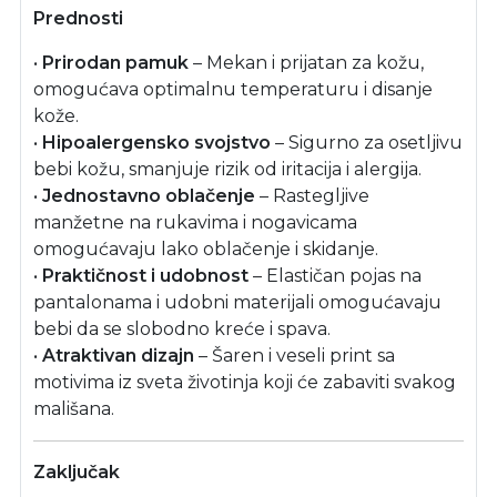
Prednosti
•
Prirodan pamuk
– Mekan i prijatan za kožu,
omogućava optimalnu temperaturu i disanje
kože.
•
Hipoalergensko svojstvo
– Sigurno za osetljivu
bebi kožu, smanjuje rizik od iritacija i alergija.
•
Jednostavno oblačenje
– Rastegljive
manžetne na rukavima i nogavicama
omogućavaju lako oblačenje i skidanje.
•
Praktičnost i udobnost
– Elastičan pojas na
pantalonama i udobni materijali omogućavaju
bebi da se slobodno kreće i spava.
•
Atraktivan dizajn
– Šaren i veseli print sa
motivima iz sveta životinja koji će zabaviti svakog
mališana.
Zaključak