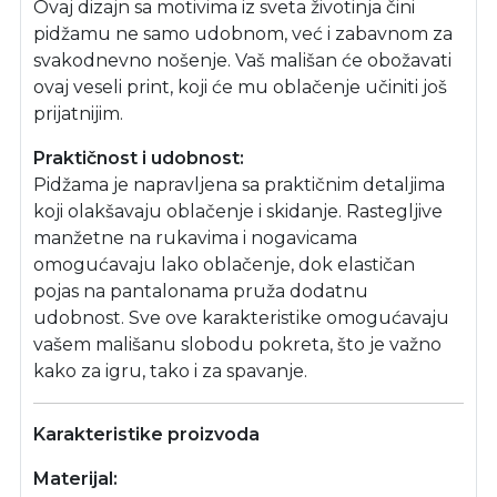
Ovaj dizajn sa motivima iz sveta životinja čini
pidžamu ne samo udobnom, već i zabavnom za
svakodnevno nošenje. Vaš mališan će obožavati
ovaj veseli print, koji će mu oblačenje učiniti još
prijatnijim.
Praktičnost i udobnost:
Pidžama je napravljena sa praktičnim detaljima
koji olakšavaju oblačenje i skidanje. Rastegljive
manžetne na rukavima i nogavicama
omogućavaju lako oblačenje, dok elastičan
pojas na pantalonama pruža dodatnu
udobnost. Sve ove karakteristike omogućavaju
vašem mališanu slobodu pokreta, što je važno
kako za igru, tako i za spavanje.
Karakteristike proizvoda
Materijal: