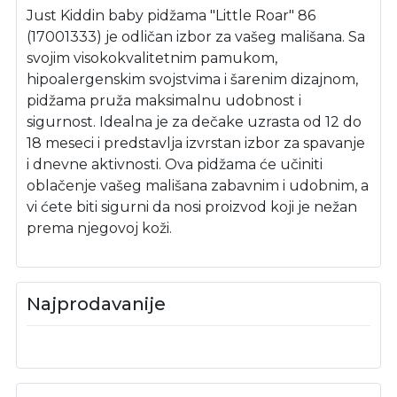
Just Kiddin baby pidžama "Little Roar" 86
(17001333) je odličan izbor za vašeg mališana. Sa
svojim visokokvalitetnim pamukom,
hipoalergenskim svojstvima i šarenim dizajnom,
pidžama pruža maksimalnu udobnost i
sigurnost. Idealna je za dečake uzrasta od 12 do
18 meseci i predstavlja izvrstan izbor za spavanje
i dnevne aktivnosti. Ova pidžama će učiniti
oblačenje vašeg mališana zabavnim i udobnim, a
vi ćete biti sigurni da nosi proizvod koji je nežan
prema njegovoj koži.
Najprodavanije