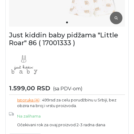
Just kiddin baby pidžama "Little
Roar" 86 ( 17001333 )
1.599,00
RSD
(sa PDV-om)
Isporuka (A)
: 499rsd za celu porudžbinu u Srbiji, bez
obzira na broj i vrstu proizvoda.
Na zalihama
Očekivani rok za ovaj proizvod 2-3 radna dana