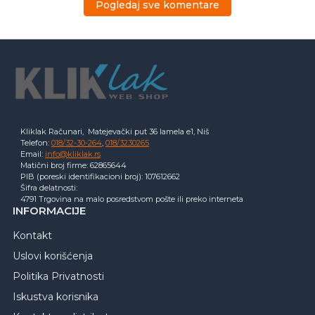
Pogledaj sve komentare
Kliklak Računari, Matejevački put 36 lamela e1, Niš
Telefon:
018/32-30-264
,
018/3230265
Email:
info@kliklak.rs
Matični broj firme: 62865644
PIB (poreski identifikacioni broj): 107612662
Šifra delatnosti:
4791 Trgovina na malo posredstvom pošte ili preko interneta
INFORMACIJE
Kontakt
Uslovi korišćenja
Politika Privatnosti
Iskustva korisnika