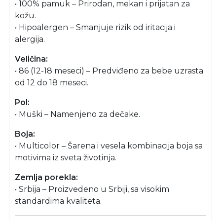
• 100% pamuk – Prirodan, mekan i prijatan za
kožu.
• Hipoalergen – Smanjuje rizik od iritacija i
alergija.
Veličina:
• 86 (12-18 meseci) – Predviđeno za bebe uzrasta
od 12 do 18 meseci.
Pol:
• Muški – Namenjeno za dečake.
Boja:
• Multicolor – Šarena i vesela kombinacija boja sa
motivima iz sveta životinja.
Zemlja porekla:
• Srbija – Proizvedeno u Srbiji, sa visokim
standardima kvaliteta.