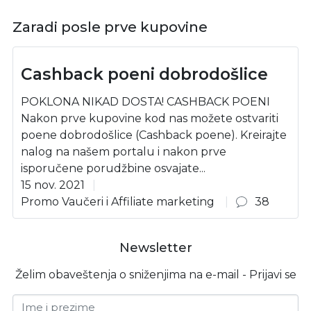
Zaradi posle prve kupovine
Cashback poeni dobrodošlice
POKLONA NIKAD DOSTA! CASHBACK POENI
Nakon prve kupovine kod nas možete ostvariti
poene dobrodošlice (Cashback poene). Kreirajte
nalog na našem portalu i nakon prve
isporučene porudžbine osvajate...
15 nov. 2021
Promo Vaučeri i Affiliate marketing
38
Newsletter
Želim obaveštenja o sniženjima na e-mail - Prijavi se
Ime i prezime