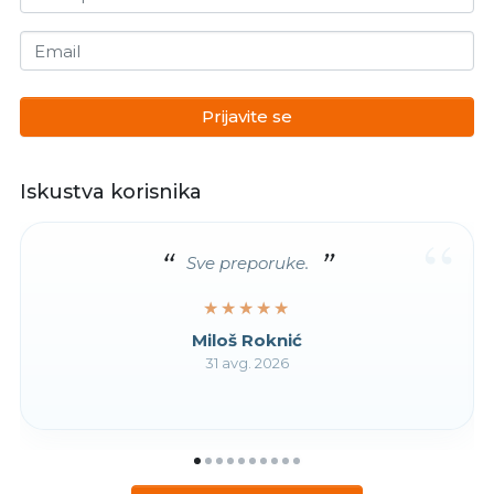
Email
Prijavite se
Iskustva korisnika
“
Sve preporuke.
★★★★★
★★★★★
Miloš Roknić
31 avg. 2026