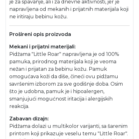
je za spavanje, ali i za dnevne aktivnosti, jer je
napravljena od mekanih i prijatnih materijala koji
ne iritiraju bebinu kožu.
Prošireni opis proizvoda
Mekani i prijatni materijali:
Pidžama "Little Roar" napravljena je od 100%
pamuka, prirodnog materijala koji je veoma
nežan i prijatan za bebinu kožu. Pamuk
omogućava koži da diše, čineći ovu pidžamu
savršenim izborom za sve godišnje doba. Osim
što je udobna, pamuk je i hipoalergen,
smanjujući mogućnost iritacija i alergijskih
reakcija.
Zabavan dizajn:
Pidžama dolazi u multikolor varijanti, sa šarenim
printom koji prikazuje veselu temu "Little Roar".