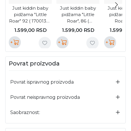
Just kiddin baby
Just kiddin baby
Just kiddi
pidžama "Little
pidžama "Little
pidžama "
Roar" 92 ( 17001333
Roar", 86 (
Roar", 9
)
17001340 )
1700134
1.599,00
RSD
1.599,00
RSD
1.599,0
+
+
+
Povrat proizvoda
Povrat ispravnog proizvoda
Povrat neispravnog proizvoda
Saobraznost: