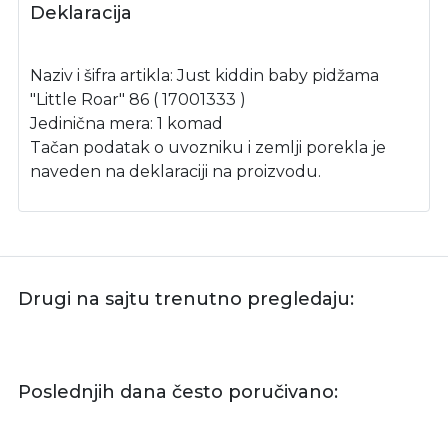
Deklaracija
Naziv i šifra artikla: Just kiddin baby pidžama
"Little Roar" 86 ( 17001333 )
Jedinična mera: 1 komad
Tačan podatak o uvozniku i zemlji porekla je
naveden na deklaraciji na proizvodu.
Drugi na sajtu trenutno pregledaju:
Poslednjih dana često poručivano: