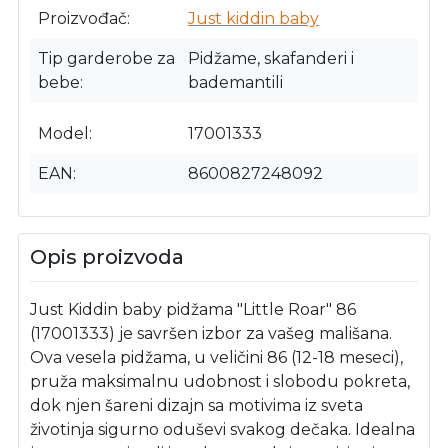
Proizvođač
Just kiddin baby
Tip garderobe za
Pidžame, skafanderi i
bebe
bademantili
Model
17001333
EAN
8600827248092
Opis proizvoda
Just Kiddin baby pidžama "Little Roar" 86
(17001333) je savršen izbor za vašeg mališana.
Ova vesela pidžama, u veličini 86 (12-18 meseci),
pruža maksimalnu udobnost i slobodu pokreta,
dok njen šareni dizajn sa motivima iz sveta
životinja sigurno oduševi svakog dečaka. Idealna