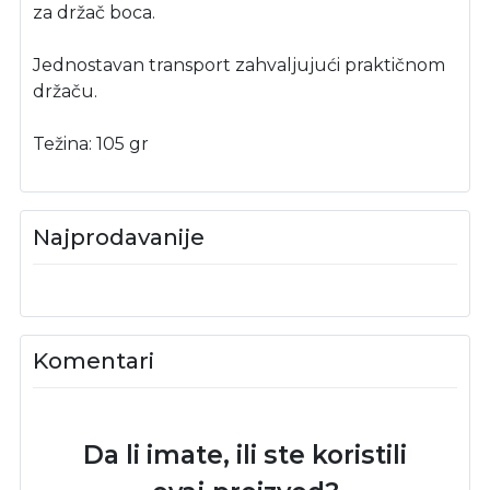
za držač boca.
Jednostavan transport zahvaljujući praktičnom
držaču.
Težina: 105 gr
Najprodavanije
Komentari
Da li imate, ili ste koristili