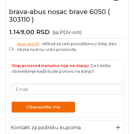
brava-abus nosac brave 6050 (
303110 )
1.149,00
RSD
(sa PDV-om)
Isporuka (A)
: 499rsd za celu porudžbinu u Srbiji, bez
obzira na broj i vrstu proizvoda.
Ovaj proizvod trenutno nije na stanju
. Da li želite
obaveštenje kada bude ponovo na stanju?
Email
Obavestite me
Kontakt za podršku kupcima