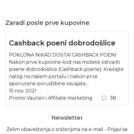
Zaradi posle prve kupovine
Cashback poeni dobrodošlice
POKLONA NIKAD DOSTA! CASHBACK POENI
Nakon prve kupovine kod nas možete ostvariti
poene dobrodošlice (Cashback poene). Kreirajte
nalog na našem portalu i nakon prve
isporučene porudžbine osvajate...
15 nov. 2021
Promo Vaučeri i Affiliate marketing
38
Newsletter
Želim obaveštenja o sniženjima na e-mail - Prijavi se