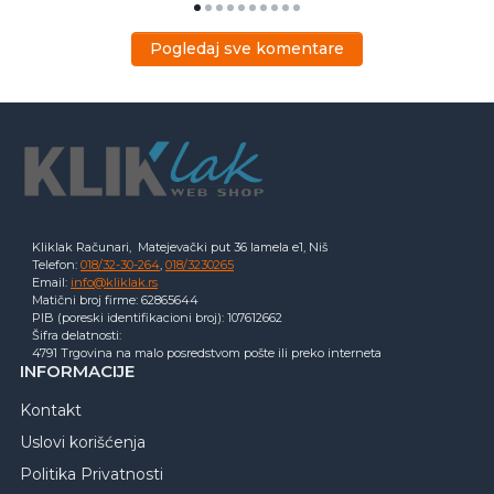
Pogledaj sve komentare
Kliklak Računari, Matejevački put 36 lamela e1, Niš
Telefon:
018/32-30-264
,
018/3230265
Email:
info@kliklak.rs
Matični broj firme: 62865644
PIB (poreski identifikacioni broj): 107612662
Šifra delatnosti:
4791 Trgovina na malo posredstvom pošte ili preko interneta
INFORMACIJE
Kontakt
Uslovi korišćenja
Politika Privatnosti