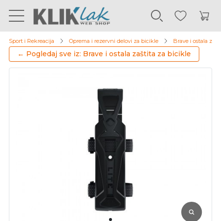
Sport i Rekreacija
Oprema i rezervni delovi za bicikle
Brave i ostala zašti
← Pogledaj sve iz: Brave i ostala zaštita za bicikle