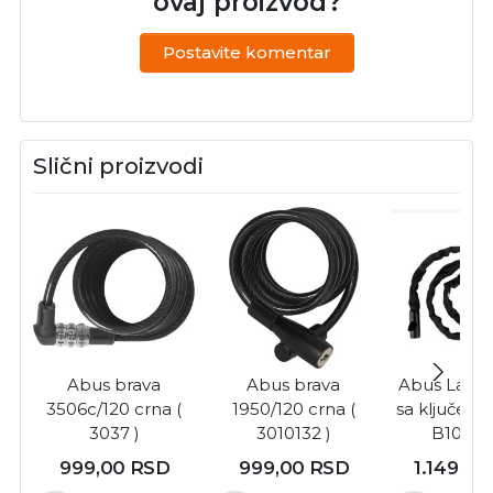
ovaj proizvod?
Postavite komentar
Slični proizvodi
Abus brava
Abus brava
Abus Lanac
3506c/120 crna (
1950/120 crna (
sa ključem,
3037 )
3010132 )
B10400
999,00
RSD
999,00
RSD
1.149,0