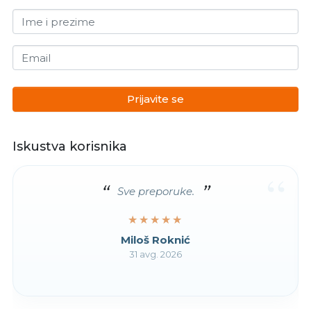
Ime i prezime
Email
Prijavite se
Iskustva korisnika
“
Sve preporuke.
★★★★★
★★★★★
Miloš Roknić
31 avg. 2026